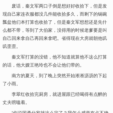
废话，秦文军两口子倒是想好好收拾下，但是发
现自己家连衣服都没几件能收拾多久，而剩下的锅碗
瓢盆他们本打算也收拾了，但是秦文军想想还是先什
么都不带，等到了大伯家，没得用的时候老爹要是叫
自己回来拿自己再回来拿吧。省得现在大房就朝他叽
叽歪歪。
秦文军打算的没错，他不知道就算他不这么打算
的话，他大嫂王艳玲也不会让他们带的。
南方的夏天，到了晚上突然开始淅淅沥沥的下起
了小雨。
李翠红收拾完厨房，就进屋跟已经喝得有点醉的
丈夫唠嗑着。
“你说国勇分家就这么定了？我怎么感觉有点不确