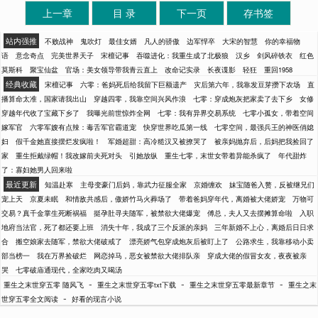
上一章
目 录
下一页
存书签
站内强推
不败战神
鬼吹灯
最佳女婿
凡人的骄傲
边军悍卒
大宋的智慧
你的幸福物
语
意念奇点
完美世界天子
宋檀记事
吞噬进化：我重生成了北极狼
汉乡
剑风碎铁衣
红色
莫斯科
聚宝仙盆
官场：美女领导带我青云直上
改命记实录
长夜谍影
轻狂
重回1958
经典收藏
宋檀记事
六零：爸妈死后给我留下巨额遗产
灾后第六年，我靠发豆芽攒下农场
直
播算命太准，国家请我出山
穿越四零，我靠空间兴风作浪
七零：穿成炮灰把家卖了去下乡
女修
穿越年代收了宝藏下乡了
我曝光前世惊炸全网
七零：我有异界交易系统
七零小孤女，带着空间
嫁军官
六零军嫂有点辣：毒舌军官霸道宠
快穿世界吃瓜第一线
七零空间，最强兵王的神医俏媳
妇
假千金她直接摆烂发疯啦！
军婚超甜：高冷糙汉又被撩哭了
被亲妈抛弃后，后妈把我捡回了
家
重生拒戴绿帽！我改嫁前夫死对头
引她放纵
重生七零，末世女带着异能杀疯了
年代甜炸
了：寡妇她男人回来啦
最近更新
知温赴寒
主母变豪门后妈，靠武力征服全家
京婚缠欢
妹宝随爸入赘，反被继兄们
宠上天
京夏未眠
和情敌共感后，傲娇竹马火葬场了
带着爸妈穿年代，离婚被大佬娇宠
万物可
交易？真千金掌生死断祸福
挺孕肚寻夫随军，被禁欲大佬爆宠
傅总，夫人又去摆摊算命啦
入职
地府当法官，死了都还要上班
消失十年，我成了三个反派的亲妈
三年新婚不上心，离婚后日日求
合
搬空娘家去随军，禁欲大佬破戒了
漂亮娇气包穿成炮灰后被盯上了
公路求生，我靠移动小卖
部当榜一
我在万界捡破烂
网恋掉马，恶女被禁欲大佬排队亲
穿成大佬的假冒女友，夜夜被亲
哭
七零破庙通现代，全家吃肉又喝汤
-
-
-
重生之末世穿五零 随风飞
重生之末世穿五零txt下载
重生之末世穿五零最新章节
重生之末
-
世穿五零全文阅读
好看的现言小说