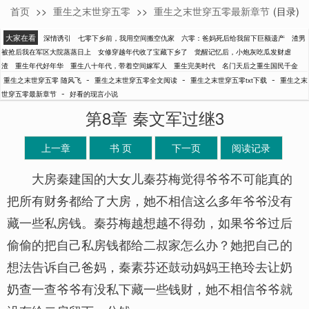
首页
>>
重生之末世穿五零
>>
重生之末世穿五零最新章节
(目录)
随风飞
大家在看
深情诱引
七零下乡前，我用空间搬空仇家
六零：爸妈死后给我留下巨额遗产
渣男
被抢后我在军区大院蒸蒸日上
女修穿越年代收了宝藏下乡了
觉醒记忆后，小炮灰吃瓜发财虐
渣
重生年代好年华
重生八十年代，带着空间嫁军人
重生完美时代
名门天后之重生国民千金
-
-
-
重生之末世穿五零 随风飞
重生之末世穿五零全文阅读
重生之末世穿五零txt下载
重生之末
-
世穿五零最新章节
好看的现言小说
第8章 秦文军过继3
上一章
书 页
下一页
阅读记录
大房秦建国的大女儿秦芬梅觉得爷爷不可能真的
把所有财务都给了大房，她不相信这么多年爷爷没有
藏一些私房钱。秦芬梅越想越不得劲，如果爷爷过后
偷偷的把自己私房钱都给二叔家怎么办？她把自己的
想法告诉自己爸妈，秦素芬还鼓动妈妈王艳玲去让奶
奶查一查爷爷有没私下藏一些钱财，她不相信爷爷就