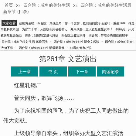
首页
>>
四合院：咸鱼的美好生活
>>
四合院：咸鱼的美好生活最
燃烧石头
新章节
(目录)
大家在看
超能黄金瞳
四合院：最强主角
你一个交警，抢刑侦的案子合适吗
重生1989：缔造
华夏科技帝国
为官二十年：从副镇长到省委书记
开局成兽：主人竟是重生女帝！
特种兵：开局
被安然拉去领证
御兽，我能制定进化路线
四合院之鉴宝宗师
四合院：带着娄晓娥提前躺平
-
-
四合院：咸鱼的美好生活 燃烧石头
四合院：咸鱼的美好生活全文阅读
四合院：咸鱼的美好生
-
-
活txt下载
四合院：咸鱼的美好生活最新章节
好看的都市小说
第261章 文艺演出
上一章
书 页
下一章
阅读记录
红星轧钢厂
普天同庆，歌舞飞扬……
为了庆祝祖国的腾飞，为了庆祝工人同志做出的
伟大贡献。
上级领导亲自牵头，组织举办大型文艺汇演活