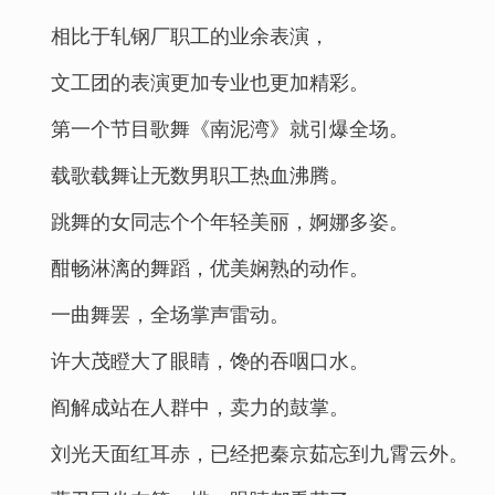
相比于轧钢厂职工的业余表演，
文工团的表演更加专业也更加精彩。
第一个节目歌舞《南泥湾》就引爆全场。
载歌载舞让无数男职工热血沸腾。
跳舞的女同志个个年轻美丽，婀娜多姿。
酣畅淋漓的舞蹈，优美娴熟的动作。
一曲舞罢，全场掌声雷动。
许大茂瞪大了眼睛，馋的吞咽口水。
阎解成站在人群中，卖力的鼓掌。
刘光天面红耳赤，已经把秦京茹忘到九霄云外。