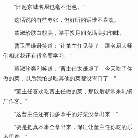
“比起京城名厨也毫不逊色。”
这话说的有些夸张，但好听的话谁不喜欢。
董淑珍肤白貌美，举手投足间充满美妇韵味。
曹卫国谦逊笑道：“让董主任见笑了，跟名厨大师
们相比我还有很多要学习。”
董淑珍爽利笑道：“曹主任太谦虚了，今天吃了你
做的菜，以后我怕是吃其他的菜都没胃口了。”
“董主任喜欢吃曹主任做的菜，那以后就常来轧钢
厂作客。”
“这曹主任还有很多拿手的好菜没拿出来！”
“要是把真本事全拿出来，保证让董主任你吃的乐
不思蜀。”