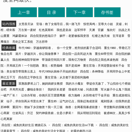
上一章
目 录
下一章
存书签
站内强推
太荒吞天诀
官场：救了女领导后，我一路飞升
惊世凤鸣：至尊大小姐
灵墟，剑
棺，瞎剑客
万古第一废材
红色莫斯科
我也是皇叔
边军悍卒
天渊
官媛
鬼吹灯
抗战之关
山重重
鸿蒙霸体诀
四合院里的悠哉日子
躺平：老婆修炼我变强
红楼之挽天倾
玄浑道章
雪
鹰领主
亮剑之军工系统
万古邪帝
经典收藏
年代1960：穿越南锣鼓巷，
你一个交警，抢刑侦的案子合适吗
重生1960，带着亿万
食品仓库
港片：穿越洪兴，你让我做善事？
四合院一品良民赵大海
重生60带空间
四合院的躺
赢人生
我在精神病院学斩神
带顶级空间回六零，我有亿万物资
四合院之我也来凑热闹
四合
院：开局就王炸！一个别想跑
重生：权势巅峰
我不是戏神
重生官场：开局迎娶副省长千金
官
场：美女领导带我青云直上
年代1959从病秧子开始的美好
四合院：杀神降临
开局同学会上中奖
两亿五千万
四合院之平静生活
重生官场：从京都下基层权利巅峰
最近更新
双胞胎萝莉上门，她妈病娇女教授
我的大小魔女
孽徒你无敌了，下山找你七个师姐
去吧
开局穷光蛋，赚钱全靠挂！
我的区长老婆
我省府大秘，问鼎京圈
军火贩子什么鬼？我就
一破产厂长！
让你办军校，你佣兵百万震慑鹰酱
权力巅峰：从拒绝省厅千金开始
重生成游戏玩
家
仙子，求你别再从书里出来了
重生85：运气好亿点，我靠赶海成首富
规则怪谈：但我养的是
邪神啊
重回70：替妹下乡没物资？我一天三顿
御兽：全网看我暴虐前妻！
带货翻车的我曝光黑
心商家
仕途风云：升迁
契约神级兽娘，全是小萝莉！
我从明朝活到现在
被虐88次，真真少爷
心死离家
-
-
四合院：咸鱼的美好生活 燃烧石头
四合院：咸鱼的美好生活txt下载
四合院：咸鱼的美好生
-
-
活最新章节
四合院：咸鱼的美好生活全文阅读
好看的都市小说