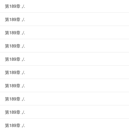
第189章 ,/.
第189章 ,/.
第189章 ,/.
第189章 ,/.
第189章 ,/.
第189章 ,/.
第189章 ,/.
第189章 ,/.
第189章 ,/.
第189章 ,/.