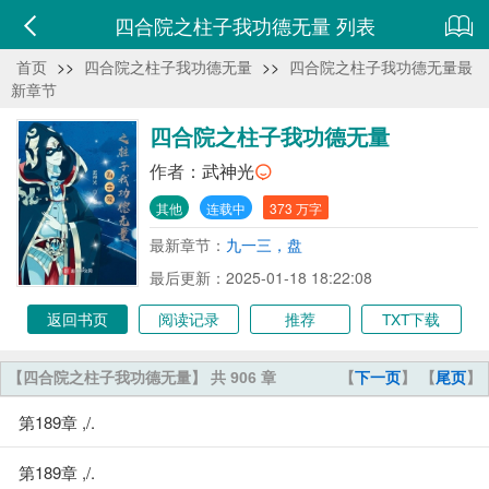
四合院之柱子我功德无量 列表
首页
>>
四合院之柱子我功德无量
>>
四合院之柱子我功德无量最
新章节
四合院之柱子我功德无量
作者：
武神光
其他
连载中
373 万字
最新章节：
九一三，盘
最后更新：2025-01-18 18:22:08
返回书页
阅读记录
推荐
TXT下载
【四合院之柱子我功德无量】 共 906 章
【
下一页
】 【
尾页
】
第189章 ,/.
第189章 ,/.