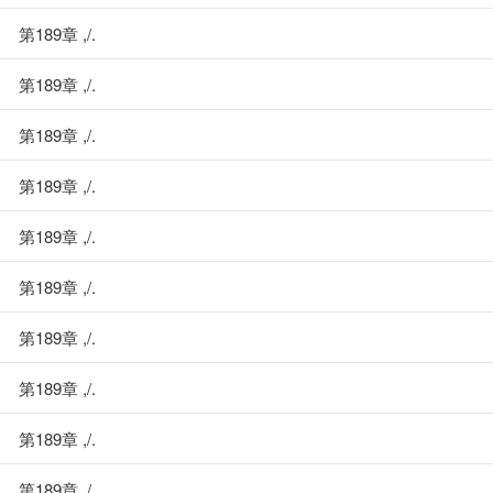
第189章 ,/.
第189章 ,/.
第189章 ,/.
第189章 ,/.
第189章 ,/.
第189章 ,/.
第189章 ,/.
第189章 ,/.
第189章 ,/.
第189章 ,/.