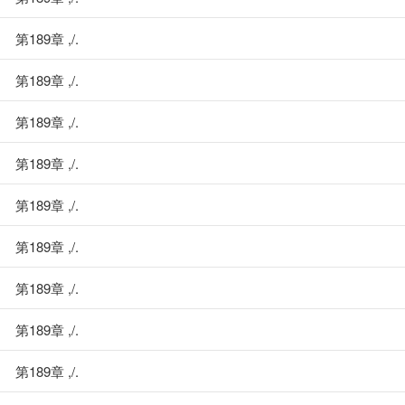
第189章 ,/.
第189章 ,/.
第189章 ,/.
第189章 ,/.
第189章 ,/.
第189章 ,/.
第189章 ,/.
第189章 ,/.
第189章 ,/.