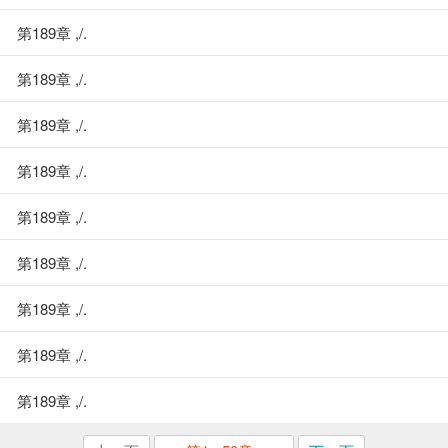
第189章 ,/.
第189章 ,/.
第189章 ,/.
第189章 ,/.
第189章 ,/.
第189章 ,/.
第189章 ,/.
第189章 ,/.
第189章 ,/.