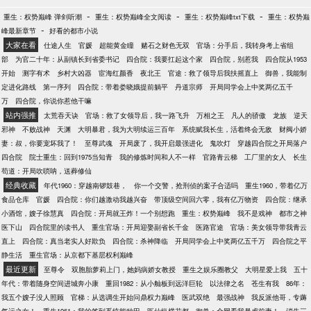
-
-
-
重生：权势巅峰 弹剑听潮
重生：权势巅峰全文阅读
重生：权势巅峰txt下载
重生：权势巅
-
峰最新章节
好看的都市小说
大家在看
仕途人生
官媛
超能黄金瞳
赌石之财色无双
官场：分手后，我转身考上省组
部
为官二十年：从副镇长到省委书记
四合院：我要扛起这个家
四合院，别惹我
四合院从1953
开始
测字有术
乡村大凶器
宦海红颜香
夜北王
官途：救了领导后我扶摇直上
御兽，我能制
定进化路线
第一序列
四合院：带着娄晓娥提前躺平
丹道宗师
开局同学会上中奖两亿五千
万
四合院，你说你惹他干嘛
站内强推
太荒吞天诀
官场：救了女领导后，我一路飞升
万相之王
凡人的骄傲
龙族
逆天
邪神
不败战神
天渊
大明暴君，我为大明续运三百年
系统赋我长生，活着终会无敌
财阀小娇
妻：叔，你要宠坏我了！
至尊武魂
开局废了，我开启最强进化
鬼吹灯
穿越四合院之开局落户
四合院
院士重生：回到1975当知青
我的修炼时间和人不一样
官路青云梯
工厂里的女人
长生
苟道：开局吹唢呐，送葬修仙
经典收藏
年代1960：穿越南锣鼓巷，
你一个交警，抢刑侦的案子合适吗
重生1960，带着亿万
食品仓库
官媛
四合院：你们越激动我越兴奋
带顶级空间回六零，我有亿万物资
四合院：继承
小酒馆，嫂子徐慧真
四合院：开局就王炸！一个别想跑
重生：权势巅峰
我不是戏神
都市之神
医下山
四合院里的读书人
重生官场：开局迎娶副省长千金
医路官途
官场：美女领导带我青云
直上
四合院：真当老实人好欺负
四合院：杀神降临
开局同学会上中奖两亿五千万
四合院之平
静生活
重生官场：从京都下基层权利巅峰
最近更新
至尊令
双胞胎萝莉上门，她妈病娇女教授
重生之娱乐圈教父
大明星爱上我
五十
年代：带着随身空间进城奔小康
重回1982：从小舢板到远洋巨轮
以法律之名
苍生有我
86年：
我五个嫂子没人照顾
官梯：从选调生开始问鼎权力巅峰
医武双绝
最强战神
我反派他哥，专薅