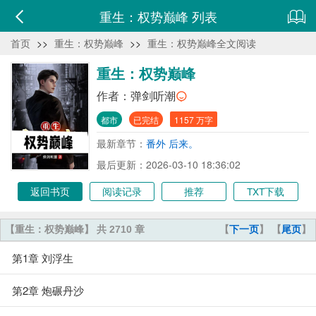
重生：权势巅峰 列表
首页
>>
重生：权势巅峰
>>
重生：权势巅峰全文阅读
重生：权势巅峰
作者：
弹剑听潮
都市
已完结
1157 万字
最新章节：
番外 后来。
最后更新：2026-03-10 18:36:02
返回书页
阅读记录
推荐
TXT下载
【重生：权势巅峰】 共 2710 章
【
下一页
】 【
尾页
】
第1章 刘浮生
第2章 炮碾丹沙