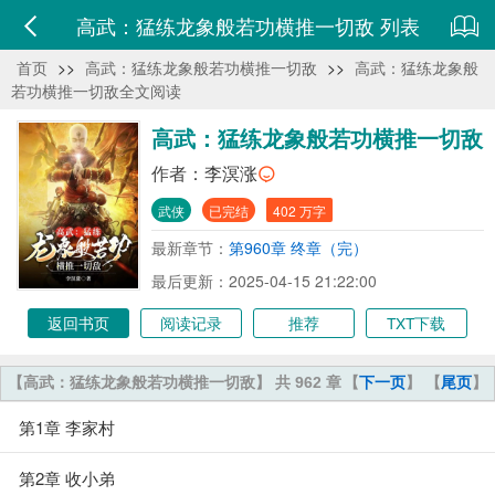
高武：猛练龙象般若功横推一切敌 列表
首页
>>
高武：猛练龙象般若功横推一切敌
>>
高武：猛练龙象般
若功横推一切敌全文阅读
高武：猛练龙象般若功横推一切敌
作者：
李溟涨
武侠
已完结
402 万字
最新章节：
第960章 终章（完）
最后更新：2025-04-15 21:22:00
返回书页
阅读记录
推荐
TXT下载
【高武：猛练龙象般若功横推一切敌】 共 962 章
【
下一页
】 【
尾页
】
第1章 李家村
第2章 收小弟