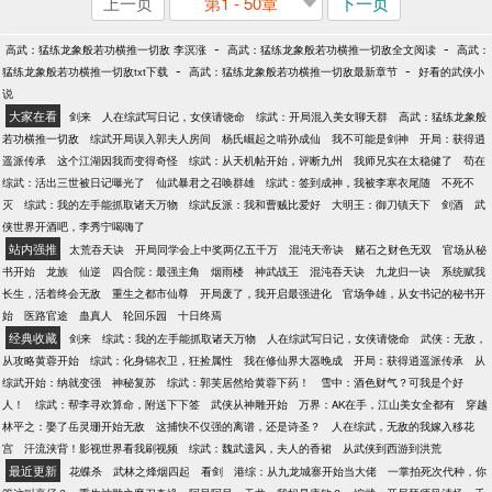
上一页
第1 - 50章
下一页
-
-
高武：猛练龙象般若功横推一切敌 李溟涨
高武：猛练龙象般若功横推一切敌全文阅读
高武：
-
-
猛练龙象般若功横推一切敌txt下载
高武：猛练龙象般若功横推一切敌最新章节
好看的武侠小
说
大家在看
剑来
人在综武写日记，女侠请饶命
综武：开局混入美女聊天群
高武：猛练龙象般
若功横推一切敌
综武开局误入郭夫人房间
杨氏崛起之啃孙成仙
我不可能是剑神
开局：获得逍
遥派传承
这个江湖因我而变得奇怪
综武：从天机帖开始，评断九州
我师兄实在太稳健了
苟在
综武：活出三世被日记曝光了
仙武暴君之召唤群雄
综武：签到成神，我被李寒衣尾随
不死不
灭
综武：我的左手能抓取诸天万物
综武反派：我和曹贼比爱好
大明王：御刀镇天下
剑酒
武
侠世界开酒吧，李秀宁喝嗨了
站内强推
太荒吞天诀
开局同学会上中奖两亿五千万
混沌天帝诀
赌石之财色无双
官场从秘
书开始
龙族
仙逆
四合院：最强主角
烟雨楼
神武战王
混沌吞天诀
九龙归一诀
系统赋我
长生，活着终会无敌
重生之都市仙尊
开局废了，我开启最强进化
官场争雄，从女书记的秘书开
始
医路官途
蛊真人
轮回乐园
十日终焉
经典收藏
剑来
综武：我的左手能抓取诸天万物
人在综武写日记，女侠请饶命
武侠：无敌，
从攻略黄蓉开始
综武：化身锦衣卫，狂捡属性
我在修仙界大器晚成
开局：获得逍遥派传承
从
综武开始：纳就变强
神秘复苏
综武：郭芙居然给黄蓉下药！
雪中：酒色财气？可我是个好
人！
综武：帮李寻欢算命，附送下下签
武侠从神雕开始
万界：AK在手，江山美女全都有
穿越
林平之：娶了岳灵珊开始无敌
这捕快不仅强的离谱，还是诗圣？
人在综武，无敌的我嫁入移花
宫
汗流浃背！影视世界看我刷视频
综武：魏武遗风，夫人的香裙
从武侠到西游到洪荒
最近更新
花蝶杀
武林之烽烟四起
看剑
港综：从九龙城寨开始当大佬
一掌拍死次代种，你