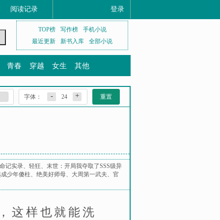
阅读记录
登录
TOP榜
写作榜
手机小说
最近更新
新书入库
全部小说
青春
穿越
女生
其他
-
+
字体：
24
重置
命记实录
、
轻狂
、
末世：开局我夺取了SSS级异
越成少年傻柱
、
绝美好师母
、
大周第一武夫
、
官
，这样也就能洗