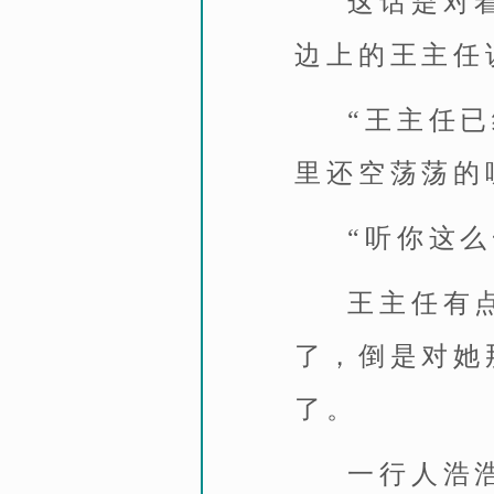
这话是对
边上的王主任
“王主任
里还空荡荡的
“听你这
王主任有
了，倒是对她
了。
一行人浩