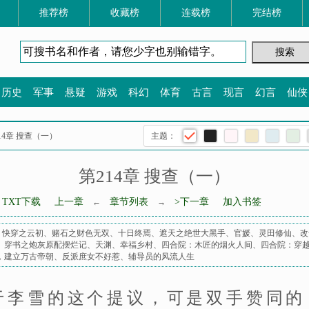
推荐榜
收藏榜
连载榜
完结榜
历史
军事
悬疑
游戏
科幻
体育
古言
现言
幻言
仙侠
214章 搜查（一）
主题：
第214章 搜查（一）
TXT下载
上一章
章节列表
>下一章
加入书签
←
→
、
快穿之云初
、
赌石之财色无双
、
十日终焉
、
遮天之绝世大黑手
、
官媛
、
灵田修仙
、
改
、
穿书之炮灰原配摆烂记
、
天渊
、
幸福乡村
、
四合院：木匠的烟火人间
、
四合院：穿
，建立万古帝朝
、
反派庶女不好惹
、
辅导员的风流人生
于李雪的这个提议，可是双手赞同的