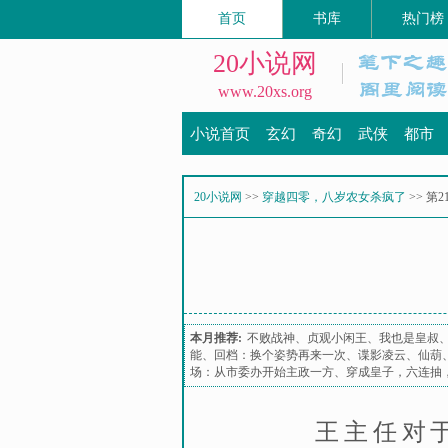
首页
书库
热门榜
20小说网
www.20xs.org
小说首页
玄幻
奇幻
武侠
都市
20小说网
>>
穿越四零，八岁农女杀疯了
>> 第
本月推荐:
不败战神
、
贞观小闲王
、
我也是皇叔
能
、
回档：换个姿势再来一次
、
谍影凌云
、
仙葫
场：从市委办开始主政一方
、
穿成皇子，六连抽
王主任对