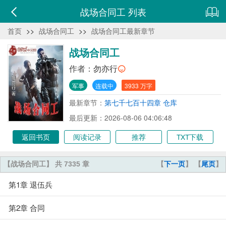
战场合同工 列表
首页
>>
战场合同工
>>
战场合同工最新章节
战场合同工
作者：
勿亦行
军事
连载中
3933 万字
最新章节：
第七千七百十四章 仓库
最后更新：2026-08-06 04:06:48
返回书页
阅读记录
推荐
TXT下载
【战场合同工】 共 7335 章
【
下一页
】 【
尾页
】
第1章 退伍兵
第2章 合同