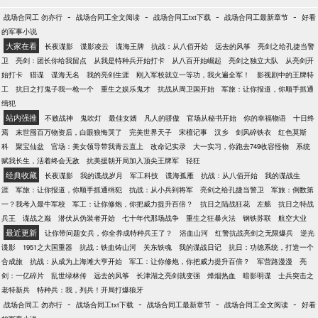
-
-
-
-
战场合同工 勿亦行
战场合同工全文阅读
战场合同工txt下载
战场合同工最新章节
好看
的军事小说
大家在看
长夜谍影
谍影凌云
谍海王牌
抗战：从八佰开始
远去的风筝
亮剑之给孔捷当警
卫
亮剑：团长你给我留点
从我是特种兵开始打卡
从八百开始崛起
亮剑之独立大队
从亮剑开
始打卡
猎谍
谍海无名
我的亮剑生涯
刚入军校就立一等功，我火遍全军！
影视剧中的王牌特
工
抗日之打鬼子我一枪一个
重生之娱乐鬼才
抗战从周卫国开始
军旅：让你报道，你顺手抓通
缉犯
站内强推
不败战神
鬼吹灯
最佳女婿
凡人的骄傲
官场从秘书开始
你的幸福物语
十日终
焉
末世囤百万物资后，白眼狼悔哭了
完美世界天子
宋檀记事
汉乡
剑风碎铁衣
红色莫斯
科
聚宝仙盆
官场：美女领导带我青云直上
改命记实录
大一实习，你跑去749收容怪物
系统
赋我长生，活着终会无敌
抗美援朝开局加入顶尖王牌军
轻狂
经典收藏
长夜谍影
我的谍战岁月
军工科技
谍海孤雁
抗战：从八佰开始
我的谍战生
涯
军旅：让你报道，你顺手抓通缉犯
抗战：从小兵到将军
亮剑之给孔捷当警卫
军旅：倒数第
一？我考入最牛军校
军工：让你修炮，你把威力提升百倍？
抗日之陆战狂花
左舷
抗日之特战
兵王
谍战之巅
潜伏从伪装者开始
七十年代那场战争
重生之狂暴火法
钢铁苏联
航空大业
最近更新
让你带问题女兵，你全养成特种兵王了？
浴血山河
红警抗战亮剑之无限爆兵
逆光
谍影
1951之大国重器
抗战：铁血铸山河
关东铁魂
我的谍战日记
抗日：功德系统，打造一个
合成旅
抗战：从成为上海滩大亨开始
军工：让你修炮，你把威力提升百倍？
军营路漫漫
亮
剑：一亿碎片
乱世绿林传
远去的风筝
长津湖之亮剑就变强
烽烟热血
暗影明谍
士兵突击之
老特新兵
特种兵：我，列兵！开局打爆狼牙
-
-
-
-
战场合同工 勿亦行
战场合同工txt下载
战场合同工最新章节
战场合同工全文阅读
好看