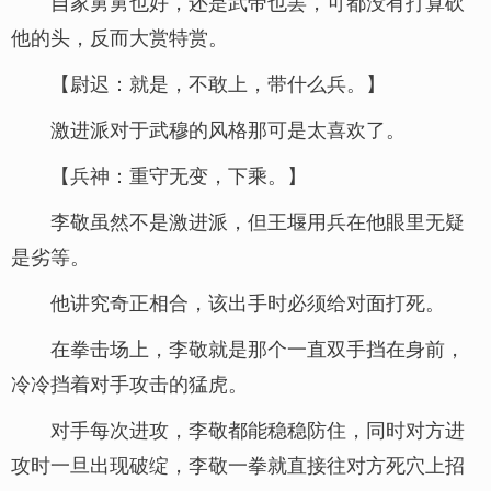
自家舅舅也好，还是武帝也罢，可都没有打算砍
他的头，反而大赏特赏。
【尉迟：就是，不敢上，带什么兵。】
激进派对于武穆的风格那可是太喜欢了。
【兵神：重守无变，下乘。】
李敬虽然不是激进派，但王堰用兵在他眼里无疑
是劣等。
他讲究奇正相合，该出手时必须给对面打死。
在拳击场上，李敬就是那个一直双手挡在身前，
冷冷挡着对手攻击的猛虎。
对手每次进攻，李敬都能稳稳防住，同时对方进
攻时一旦出现破绽，李敬一拳就直接往对方死穴上招