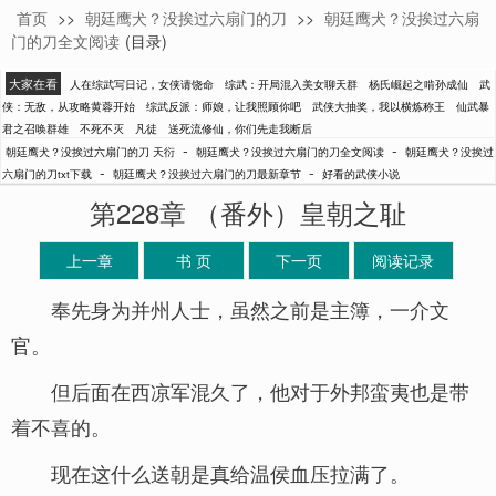
首页
>>
朝廷鹰犬？没挨过六扇门的刀
>>
朝廷鹰犬？没挨过六扇
天衍
门的刀全文阅读
(目录)
大家在看
人在综武写日记，女侠请饶命
综武：开局混入美女聊天群
杨氏崛起之啃孙成仙
武
侠：无敌，从攻略黄蓉开始
综武反派：师娘，让我照顾你吧
武侠大抽奖，我以横炼称王
仙武暴
君之召唤群雄
不死不灭
凡徒
送死流修仙，你们先走我断后
-
-
朝廷鹰犬？没挨过六扇门的刀 天衍
朝廷鹰犬？没挨过六扇门的刀全文阅读
朝廷鹰犬？没挨过
-
-
六扇门的刀txt下载
朝廷鹰犬？没挨过六扇门的刀最新章节
好看的武侠小说
第228章 （番外）皇朝之耻
上一章
书 页
下一页
阅读记录
奉先身为并州人士，虽然之前是主簿，一介文
官。
但后面在西凉军混久了，他对于外邦蛮夷也是带
着不喜的。
现在这什么送朝是真给温侯血压拉满了。