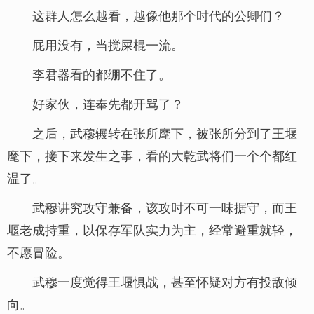
这群人怎么越看，越像他那个时代的公卿们？
屁用没有，当搅屎棍一流。
李君器看的都绷不住了。
好家伙，连奉先都开骂了？
之后，武穆辗转在张所麾下，被张所分到了王堰
麾下，接下来发生之事，看的大乾武将们一个个都红
温了。
武穆讲究攻守兼备，该攻时不可一味据守，而王
堰老成持重，以保存军队实力为主，经常避重就轻，
不愿冒险。
武穆一度觉得王堰惧战，甚至怀疑对方有投敌倾
向。