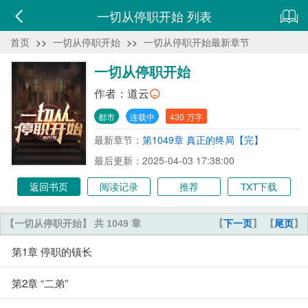
一切从停职开始 列表
首页
>>
一切从停职开始
>>
一切从停职开始最新章节
一切从停职开始
作者：
道云
都市
连载中
430 万字
最新章节：
第1049章 真正的终局【完】
最后更新：2025-04-03 17:38:00
返回书页
阅读记录
推荐
TXT下载
【一切从停职开始】 共 1049 章
【
下一页
】 【
尾页
】
第1章 停职的镇长
第2章 “二弟”