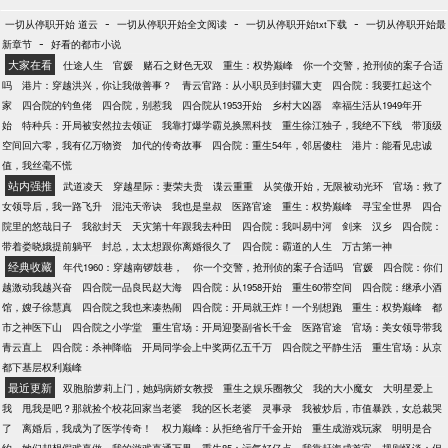
-
-
-
一切从停职开始 道云
一切从停职开始全文阅读
一切从停职开始txt下载
一切从停职开始最
-
新章节
好看的都市小说
大家在看
仕途人生
官媛
赌石之财色无双
重生：权势巅峰
你一个交警，抢刑侦的案子合适
吗
港片：穿越洪兴，你让我做善事？
青云官路：从小职员到封疆大吏
四合院：我要扛起这个
家
四合院的钓鱼佬
四合院，别惹我
四合院从1953开始
乡村大凶器
幸福生活从1949年开
始
特种兵：开局被安然拉去领证
我靠打爆学霸兑换黑科技
重生徐江独子，我绝不下线
带顶级
空间回六零，我有亿万物资
加代的传奇故事
四合院：重生54年，邻居傻柱
港片：能看见忠诚
值，我丝毫不慌
站内强推
武道凌天
穿越星际：妻荣夫贵
谍云重重
从笑傲开始，无限被动光环
官场：救了
女领导后，我一路飞升
混沌天帝诀
我也是皇叔
医路官途
重生：权势巅峰
寻宝全世界
四合
院里的悠哉日子
我欲封天
天灾第十年跟我去种田
四合院：我叫易中河
剑来
汉乡
四合院：
带着娄晓娥提前躺平
封总，太太想跟你离婚很久了
四合院：霸道的人生
万古第一神
经典收藏
年代1960：穿越南锣鼓巷，
你一个交警，抢刑侦的案子合适吗
官媛
四合院：你们
越激动我越兴奋
四合院一品良民赵大海
四合院：从1958开始
重生60带空间
四合院：继承小酒
馆，嫂子徐慧真
四合院之我也来凑热闹
四合院：开局就王炸！一个别想跑
重生：权势巅峰
都
市之神医下山
四合院之小学堂
重生官场：开局迎娶副省长千金
医路官途
官场：美女领导带我
青云直上
四合院：杀神降临
开局同学会上中奖两亿五千万
四合院之平静生活
重生官场：从京
都下基层权利巅峰
最近更新
双胞胎萝莉上门，她妈病娇女教授
重生之娱乐圈教父
我的大小魔女
大明星爱上
我
甩我是吧？那就捡个校花回家当老婆
我的区长老婆
灵事录
我被炒后，市值暴跌，女总裁哭
了
离婚后，我成为了医学传奇！
权力巅峰：从拒绝省厅千金开始
重生成游戏玩家
明明是合