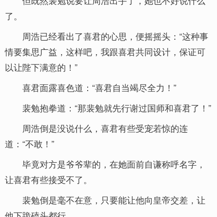
但既然裴勉说要让周浩出手了，她也不好说什么
了。
周浩已经看出了喜君的心思，便摇摇头：“这种事
情要集思广益，这样吧，我跟喜君共同设计，保证可
以让陛下满意的！”
喜君面露喜色道：“喜君自当竭尽全力！”
裴勉抱拳道：“那裴勉就先行谢过国师和喜君了！”
周浩倒是没说什么，喜君有些受宠若惊的连
道：“不敢！”
毕竟对方是爷爷辈的，在她面前自谦称呼名字，
让喜君有些接受不了。
裴勉倒是毫不在意，只要能让他向皇帝交差，让
他下跪磕头都行。