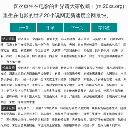
喜欢重生在电影的世界请大家收藏：(m.20xs.org)
重生在电影的世界20小说网更新速度全网最快。
上一章
目 录
下一页
存书签
站内强推
武道凌天
穿越星际：妻荣夫贵
凡人的骄傲
谍云重重
从笑傲开始，无限被动光
环
官场：救了女领导后，我一路飞升
我也是皇叔
天渊
盘点历朝败家子，嬴政老朱气疯了
医
路官途
重生：权势巅峰
寻宝全世界
天灾第十年跟我去种田
四合院：我叫易中河
剑来
汉
乡
综武：开局圣心诀，躺平就变强
四合院：带着娄晓娥提前躺平
封总，太太想跟你离婚很久
了
万古第一神
经典收藏
全球冰封：我打造了末日安全屋
极寒末世：我用聚宝盆囤亿万物资
我在星际重着山
海经
用废土世界的东西赚钱不过分吧？
科技：打造巅峰华夏，从横推鹰酱开始
大国院士
末世
多子多福，我一天捡一个女神
全球灾变之末日游戏
我物资多，末世多几个女神合理吧
系统：开
局零天赋，但我苟得住
末世天灾：囤积女神空间百亿物资
末世：我能看见血条，杀怪掉宝
末
世：复兴人类？多子多福自己生
末世多子多福，从美艳老板娘开始
末世游戏，全民只有我能氪
金
最终神职
末日！别人求生，我游山玩水
末世：尸王崛起，从奴役校花开始
学霸的军工科研
系统
末世：开局荒野求生
最近更新
星际驯夫：开局扇了SSS级哨兵
我在星际重塑华夏文明
我的杂货铺连通鬼域
阴湿
反派要离婚，兽人崽崽找上门
列车求生，我靠金手指苟成榜一
每天三张废卡，我把诡异整破防
了
黑化恶雌太能打，整个兽世都跪宠
星际种植女王
天灾降临前，我带万倍物资回蓝星
觉醒情
报系统，末世囤货养崽躺赢
末世炮灰全家重生，白眼狼悔断肠
掐指一算：星际无嗣？我有系