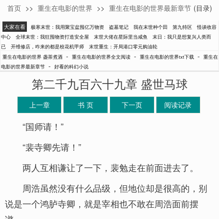
首页
>>
重生在电影的世界
>>
重生在电影的世界最新章节
(目录)
盏茶煮酒
大家在看
极寒末世：我用聚宝盆囤亿万物资
盗墓笔记
我在末世种个田
第九特区
怪谈收容
中心
全球末世：我狂囤物资打造安全屋
末世大佬在星际里当咸鱼
末日：我只是想复兴人类而
已
开维修店，咋来的都是校花机甲师
末世重生：开局港口零元购油轮
-
-
-
重生在电影的世界 盏茶煮酒
重生在电影的世界全文阅读
重生在电影的世界txt下载
重生在
-
电影的世界最新章节
好看的科幻小说
第二千九百六十九章 盛世马球
上一章
书 页
下一页
阅读记录
“国师请！”
“裴寺卿先请！”
两人互相谦让了一下，裴勉走在前面进去了。
周浩虽然没有什么品级，但地位却是很高的，别
说是一个鸿胪寺卿，就是宰相也不敢在周浩面前摆