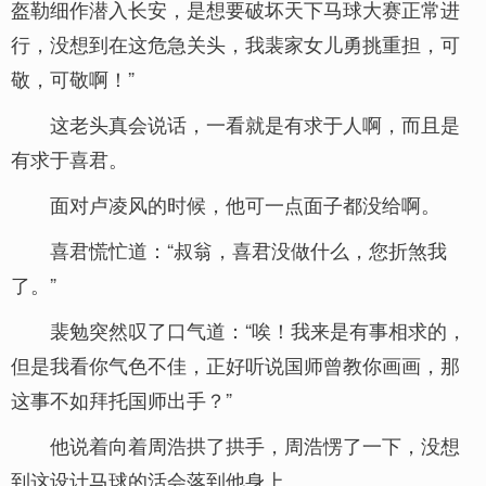
盔勒细作潜入长安，是想要破坏天下马球大赛正常进
行，没想到在这危急关头，我裴家女儿勇挑重担，可
敬，可敬啊！”
这老头真会说话，一看就是有求于人啊，而且是
有求于喜君。
面对卢凌风的时候，他可一点面子都没给啊。
喜君慌忙道：“叔翁，喜君没做什么，您折煞我
了。”
裴勉突然叹了口气道：“唉！我来是有事相求的，
但是我看你气色不佳，正好听说国师曾教你画画，那
这事不如拜托国师出手？”
他说着向着周浩拱了拱手，周浩愣了一下，没想
到这设计马球的活会落到他身上。