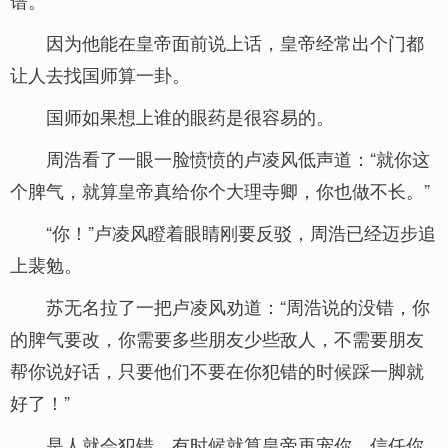
谱。
因为他能在皇帝面前说上话，皇帝经常出个门都
让人去找国师算一卦。
国师如果想上谁的眼药是很容易的。
周浩看了一眼一脸愤愤的卢凌风低声道：“就你这
个脾气，就算皇帝真给你个大理寺卿，你也做不长。”
“你！”卢凌风瞪着眼睛刚要反驳，周浩已经迈步追
上裴勉。
苏无名拉了一把卢凌风劝道：“周浩说的没错，你
的脾气要改，你需要多些朋友少些敌人，不需要朋友
帮你说好话，只要他们不要在你犯错的时候踩一脚就
好了！”
是人就会犯错，有时候就算皇帝再宠你，信任你