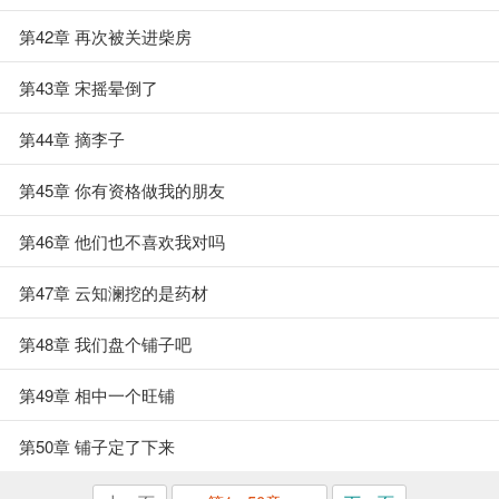
第42章 再次被关进柴房
第43章 宋摇晕倒了
第44章 摘李子
第45章 你有资格做我的朋友
第46章 他们也不喜欢我对吗
第47章 云知澜挖的是药材
第48章 我们盘个铺子吧
第49章 相中一个旺铺
第50章 铺子定了下来