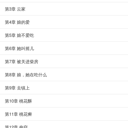
第3章 云家
第4章 娘的爱
第5章 娘不爱吃
第6章 她叫摇儿
第7章 被关进柴房
第8章 娘，她在吃什么
第9章 去镇上
第10章 桃花酥
第11章 桃花癣
第12章 偷窃