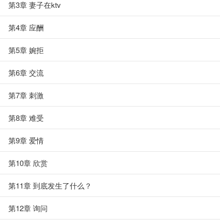
第3章 妻子在ktv
第4章 应酬
第5章 婉拒
第6章 交流
第7章 刺激
第8章 难受
第9章 爱情
第10章 欣赏
第11章 到底发生了什么？
第12章 询问