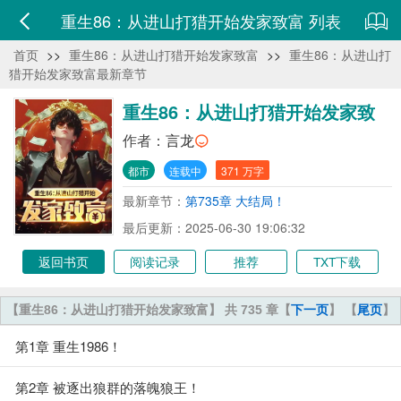
重生86：从进山打猎开始发家致富 列表
首页
>>
重生86：从进山打猎开始发家致富
>>
重生86：从进山打
猎开始发家致富最新章节
重生86：从进山打猎开始发家致
富
作者：
言龙
都市
连载中
371 万字
最新章节：
第735章 大结局！
最后更新：2025-06-30 19:06:32
返回书页
阅读记录
推荐
TXT下载
【重生86：从进山打猎开始发家致富】 共 735 章
【
下一页
】 【
尾页
】
第1章 重生1986！
第2章 被逐出狼群的落魄狼王！