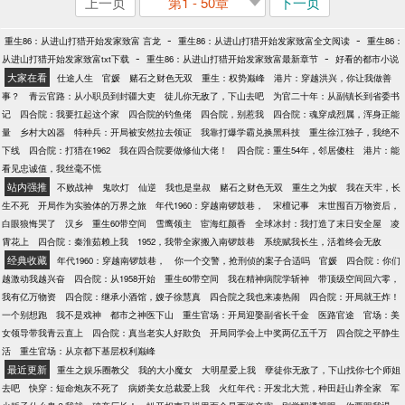
上一页
第1 - 50章
下一页
-
-
重生86：从进山打猎开始发家致富 言龙
重生86：从进山打猎开始发家致富全文阅读
重生86：
-
-
从进山打猎开始发家致富txt下载
重生86：从进山打猎开始发家致富最新章节
好看的都市小说
大家在看
仕途人生
官媛
赌石之财色无双
重生：权势巅峰
港片：穿越洪兴，你让我做善
事？
青云官路：从小职员到封疆大吏
徒儿你无敌了，下山去吧
为官二十年：从副镇长到省委书
记
四合院：我要扛起这个家
四合院的钓鱼佬
四合院，别惹我
四合院：魂穿成烈属，浑身正能
量
乡村大凶器
特种兵：开局被安然拉去领证
我靠打爆学霸兑换黑科技
重生徐江独子，我绝不
下线
四合院：打猎在1962
我在四合院要做修仙大佬！
四合院：重生54年，邻居傻柱
港片：能
看见忠诚值，我丝毫不慌
站内强推
不败战神
鬼吹灯
仙逆
我也是皇叔
赌石之财色无双
重生之为蚁
我在天牢，长
生不死
开局作为实验体的万界之旅
年代1960：穿越南锣鼓巷，
宋檀记事
末世囤百万物资后，
白眼狼悔哭了
汉乡
重生60带空间
雪鹰领主
宦海红颜香
全球冰封：我打造了末日安全屋
凌
霄花上
四合院：秦淮茹赖上我
1952，我带全家搬入南锣鼓巷
系统赋我长生，活着终会无敌
经典收藏
年代1960：穿越南锣鼓巷，
你一个交警，抢刑侦的案子合适吗
官媛
四合院：你们
越激动我越兴奋
四合院：从1958开始
重生60带空间
我在精神病院学斩神
带顶级空间回六零，
我有亿万物资
四合院：继承小酒馆，嫂子徐慧真
四合院之我也来凑热闹
四合院：开局就王炸！
一个别想跑
我不是戏神
都市之神医下山
重生官场：开局迎娶副省长千金
医路官途
官场：美
女领导带我青云直上
四合院：真当老实人好欺负
开局同学会上中奖两亿五千万
四合院之平静生
活
重生官场：从京都下基层权利巅峰
最近更新
重生之娱乐圈教父
我的大小魔女
大明星爱上我
孽徒你无敌了，下山找你七个师姐
去吧
快穿：短命炮灰不死了
病娇美女总裁爱上我
火红年代：开发北大荒，种田赶山养全家
军