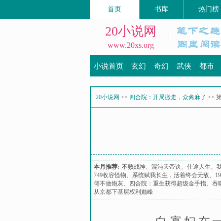
首页
书库
热门榜
20小说网
www.20xs.org
小说首页
玄幻
奇幻
武侠
都市
20小说网
>>
四合院：开局搬走，众禽麻了
>> 
本月推荐:
不败战神
、
混沌天帝诀
、
仕途人生
、
749收容怪物
、
系统赋我长生，活着终会无敌
、
1
佬不做炮灰
、
四合院：重生获得超级金手指
、
吞
从京都下基层权利巅峰