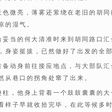
天色微亮，薄雾还萦绕在老旧的胡同
凉的湿气。
拾妥当的何大清准时来到胡同路口汇
，身姿挺拔，已然做好了出发的全
准备动身前往接应地点，与大部队汇
然从巷口的拐角处窜了出来。
傻柱，他身上背着一个鼓鼓囊囊的大
看样子早就收拾完毕，在此等候多