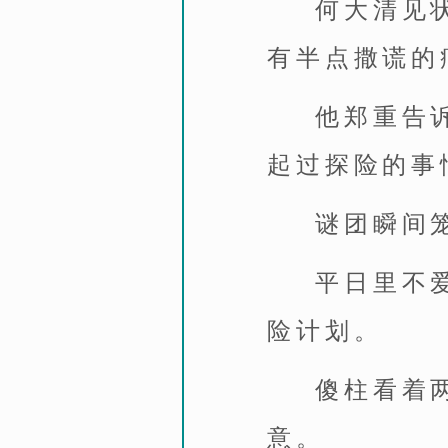
何大清见
有半点撒谎的
他郑重告
起过探险的事
谜团瞬间
平日里不
险计划。
傻柱看着
意。