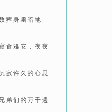
数葬身幽暗地
寝食难安，夜夜
沉寂许久的心思
兄弟们的万千遗