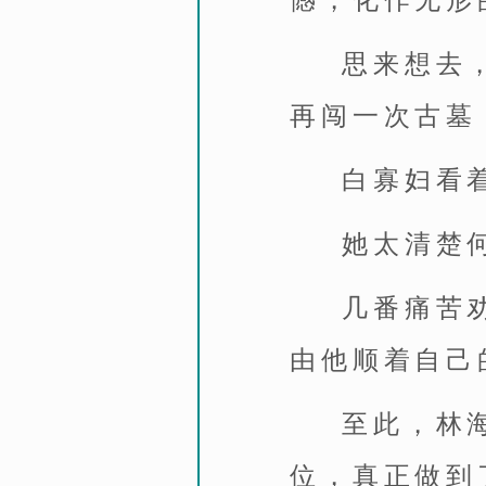
憾，化作无形
思来想去
再闯一次古墓
白寡妇看
她太清楚
几番痛苦
由他顺着自己
至此，林
位，真正做到