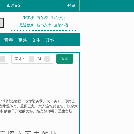
阅读记录
登录
TOP榜
写作榜
手机小说
最近更新
新书入库
全部小说
青春
穿越
女生
其他
-
+
字体：
24
重置
：剑尊追妻记
、
改命记实录
、
大一实习，你跑去
古井观传奇
、
重回五九：家人温饱我全包
、
快穿大
59从病秧子开始的美好
、
绝美好师母
、
重生官场：