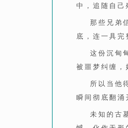
中，追随自己
那些兄弟
底，连一具完
这份沉甸
被噩梦纠缠，
所以当他
瞬间彻底翻涌
未知的古