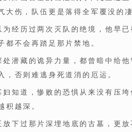
气大伤，队伍更是落得全军覆没的
以为经历过两次灭队的绝境，他早已
子都不会再踏足那片禁地。
深处潜藏的诡异力量，都曾暗中给他
入，否则难逃身死道消的厄运。
寡妇知道，惨败的恐惧从来没有压垮
越积越深。
正放下过那片深埋地底的古墓，更放