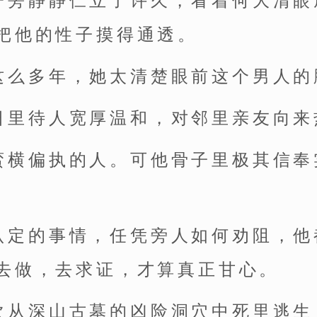
一旁静静伫立了许久，看着何大清眼
把他的性子摸得通透。
这么多年，她太清楚眼前这个男人的
日里待人宽厚温和，对邻里亲友向来
蛮横偏执的人。可他骨子里极其信奉
认定的事情，任凭旁人如何劝阻，他
去做，去求证，才算真正甘心。
次从深山古墓的凶险洞穴中死里逃生