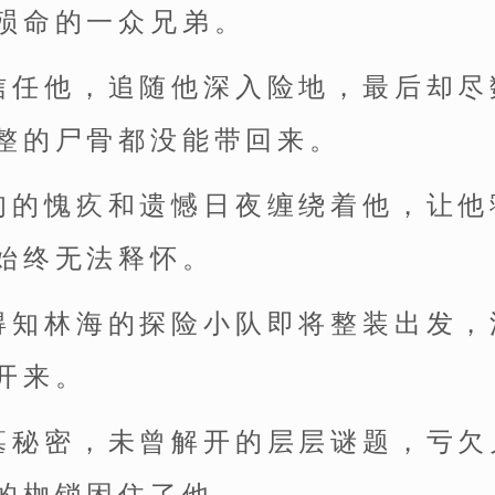
殒命的一众兄弟。
信任他，追随他深入险地，最后却尽
整的尸骨都没能带回来。
甸的愧疚和遗憾日夜缠绕着他，让他
始终无法释怀。
得知林海的探险小队即将整装出发，
开来。
墓秘密，未曾解开的层层谜题，亏欠