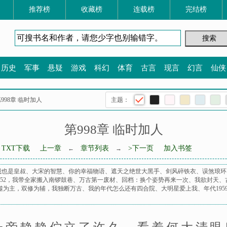
推荐榜
收藏榜
连载榜
完结榜
历史
军事
悬疑
游戏
科幻
体育
古言
现言
幻言
仙侠
第998章 临时加人
主题：
第998章 临时加人
TXT下载
上一章
章节列表
>下一页
加入书签
←
→
我也是皇叔
、
大宋的智慧
、
你的幸福物语
、
遮天之绝世大黑手
、
剑风碎铁衣
、
误煞琅环
952，我带全家搬入南锣鼓巷
、
万古第一废材
、
回档：换个姿势再来一次
、
我欲封天
、
噬为主，双修为辅，我独断万古
、
我的年代怎么还有四合院
、
大明星爱上我
、
年代19