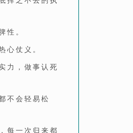
底挥之不去的执
脾性。
热心仗义。
实力，做事认死
都不会轻易松
，每一次归来都