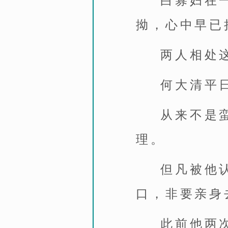
白寡妇在
拗，心中早已
两人相处
何大清平
从来不是
理。
但凡被他
口，非要亲身
此前他两