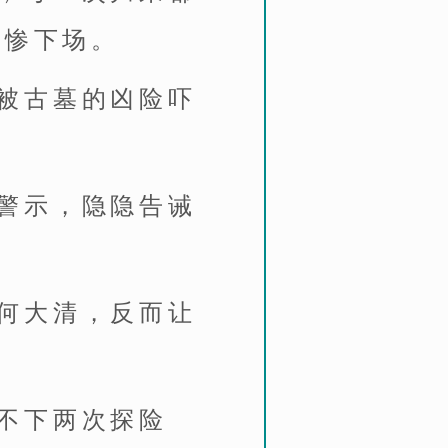
凄惨下场。
被古墓的凶险吓
警示，隐隐告诫
何大清，反而让
不下两次探险