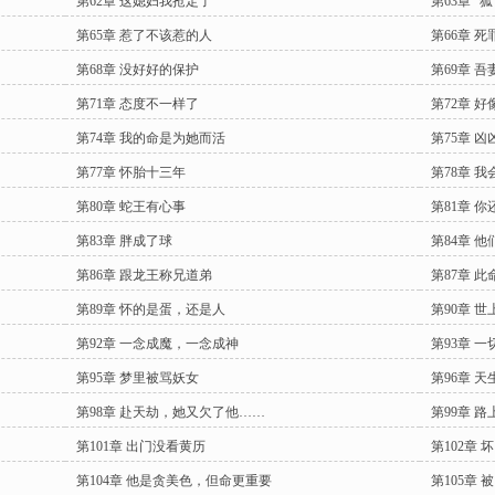
第62章 这媳妇我抢定了
第63章 “
第65章 惹了不该惹的人
第66章 
第68章 没好好的保护
第69章 
第71章 态度不一样了
第72章 
第74章 我的命是为她而活
第75章 凶
第77章 怀胎十三年
第78章 
第80章 蛇王有心事
第81章 
第83章 胖成了球
第84章 
第86章 跟龙王称兄道弟
第87章 
第89章 怀的是蛋，还是人
第90章 
第92章 一念成魔，一念成神
第93章 
第95章 梦里被骂妖女
第96章 
第98章 赴天劫，她又欠了他……
第99章 
第101章 出门没看黄历
第102章
第104章 他是贪美色，但命更重要
第105章