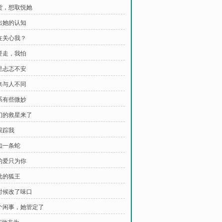
蛇货，想取悦她
超出她的认知
你在关心我？
不要走，我怕
心里忐忑不安
生来与人不同
关系有些微妙
我们的救星来了
跟踪我
不如一条蛇
我的爱只为你
疯批的狐王
啥时候改了味口
这个闲事，她管定了