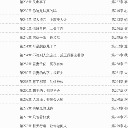
第236章 又出事了
第237章
第239章 你这是认真的吗
第240章 
第242章 深入虎穴，上演美人计
第243章
第245章 情难自控……失了态
第246章
第248章 虎落平阳，任犬欺
第249章
第251章 可是想孩儿了？
第252章 
第254章 不论别人怎么想，反正我要宠着你
第255章 
第257章 吾妻千亿，冥夜有你
第258章
第260章 吾妻的名字，很旺夫
第261章
第263章 惹了邪祟，乱供神位
第264章 
第266章 想学的，都能学会
第267章 
第269章 入邪庙，乔装会天师
第270章 
第272章 冉敏鬼魄现身
第273章 
第275章 只管看好戏
第276章
第278章 替天行道，让你做阉人
第279章