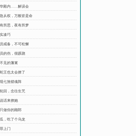
 月华殿内……解误会
 事急从权，万般皆是命
 日有所思，夜有所梦
确实凑巧
 全员戒备，不可松懈
 伤员的伤，很蹊跷
看不见的藩篱
 这蛇王也太会撩了
 惊现七煞锁魂阵
 渡轮回，念往生咒
又说话来撩她
 我只做你的顾郎
 吃瓜，吃了个乌龙
请罪上门