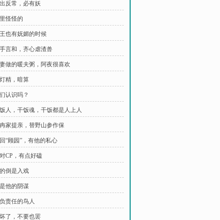
 事出反常，必有妖
心里怪怪的
 蛇王也有妩媚的时候
 握手言和，齐心虐渣兽
 吾妻做的暖夫粥，阿夜很喜欢
遭灯精，暗算
我们认识吗？
 干饭人，干饭魂，干饭都是人上人
 去冉家提亲，替野山参作保
搬回“顾园”，有他的私心
这对CP，有点好磕
演的倒是入戏
都是他的阴谋
 不负责任的鸟人
 心坏了，不要也罢