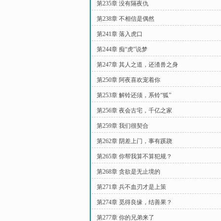
第235章 没有隔夜仇
第238章 不相信是偶然
第241章 落入虎口
第244章 痴“虎”说梦
第247章 其人之道，还渣兽之身
第250章 阿夜喜欢宠着你
第253章 解铃还须，系铃“狐”
第256章 夜会古宅，千亿之家
第259章 我们很契合
第262章 阴差上门，事有蹊跷
第265章 你帮我算不算犯规？
第268章 贪欲是无止境的
第271章 兵不血刃才是上策
第274章 觅得良缘，结善果？
第277章 你的兄弟来了