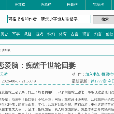
推荐榜
收藏榜
连载榜
完结榜
历史
军事
悬疑
游戏
科幻
体育
古言
现言
幻言
仙侠
阅读列表
恋爱脑：痴缠千世轮回妻
天骄
动 作：
加入书架
,
投票推
26-08-07 21:53:49
最新更新：
第1777章 
生就被蛇王定了亲，打上了蛇妻的烙印，24岁前被蛇王强娶，爷爷说这是他们沈家
恋爱脑：痴缠千世轮回妻》小说推荐：
网游：我有超神级天赋
、
从转职开始的炼
重生祁同伟，踏雪至山巅
、
年代：从农村到四合院
、
梦幻西游：重生逆袭当首富
我在末世成大帝！
、
足球：拒绝国足，我入德国国家队
、
热血传奇之开局签到隐