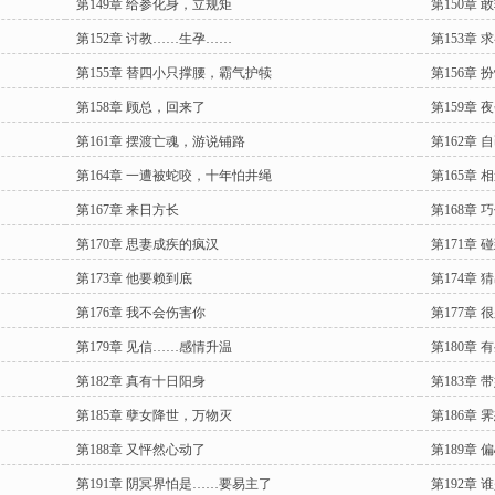
第149章 给参化身，立规矩
第150章
第152章 讨教……生孕……
第153章 
第155章 替四小只撑腰，霸气护犊
第156章
第158章 顾总，回来了
第159章 
第161章 摆渡亡魂，游说铺路
第162章
第164章 一遭被蛇咬，十年怕井绳
第165章
第167章 来日方长
第168章 
第170章 思妻成疾的疯汉
第171章 
第173章 他要赖到底
第174章 
第176章 我不会伤害你
第177章
第179章 见信……感情升温
第180章 
第182章 真有十日阳身
第183章
第185章 孽女降世，万物灭
第186章
第188章 又怦然心动了
第189章
第191章 阴冥界怕是……要易主了
第192章