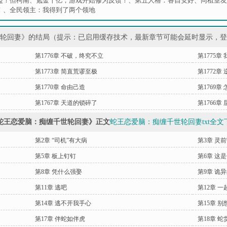
盗！但柯南
、
氪金十亿，游戏开始修为反馈！
、
第五人格：各自安好
、
同租室友
！
、
全民领主：我得到了两个领地
世轮回妻》的结局（提示：已启用缓存技术，最新章节可能会延时显示，
第1776章 不破，终究不立
第1775章
第1773章 简直荒谬至极
第1772章
第1770章 命由己造
第1769
第1767章 天道的锁碎了
第1766章
蛇王恋爱脑：痴缠千世轮回妻》正文
蛇王恋爱脑：痴缠千世轮回妻txt全文
第2章 “司机”有大病
第3章 灵
第5章 板上钉钉
第6章 这
第8章 凭什么强娶
第9章 诡
第11章 逃吧
第12章 一
第14章 逃不开我手心
第15章 
第17章 伴蛇如伴虎
第18章 