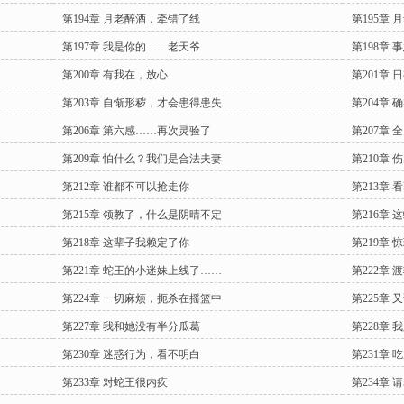
第194章 月老醉酒，牵错了线
第195章
第197章 我是你的……老天爷
第198章
第200章 有我在，放心
第201章
第203章 自惭形秽，才会患得患失
第204章 
第206章 第六感……再次灵验了
第207章
第209章 怕什么？我们是合法夫妻
第210章
第212章 谁都不可以抢走你
第213章 
第215章 领教了，什么是阴晴不定
第216章
第218章 这辈子我赖定了你
第219章
第221章 蛇王的小迷妹上线了……
第222章
第224章 一切麻烦，扼杀在摇篮中
第225章 
第227章 我和她没有半分瓜葛
第228章
第230章 迷惑行为，看不明白
第231章
第233章 对蛇王很内疚
第234章 