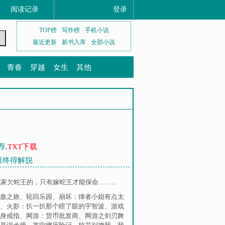
阅读记录
登录
TOP榜
写作榜
手机小说
最近更新
新书入库
全部小说
青春
穿越
女生
其他
荐
,
TXT下载
今日终得解脱
欠蛇王的，只有嫁蛇王才能保命……...
蛊之旅
、
轮回乐园
、
崩坏：律者小姐有点太
、
火影：扒一扒那个瞎了眼的宇智波
、
游戏
身戒指
、
网游：货币批发商
、
网游之剑刃舞