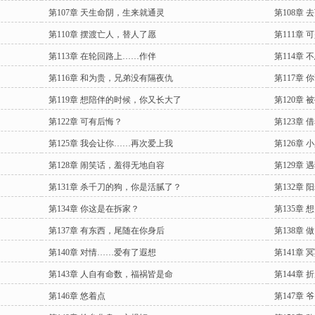
第107章 天生命阴，生来就通灵
第108章
第110章 摆渡亡人，替人了愿
第111章
第113章 在轮回路上……作伴
第114章 
第116章 和为贵，兄弟没有隔夜仇
第117章 
第119章 想陪伴的时候，你又长大了
第120章
第122章 可有后悔？
第123章
第125章 我会让你……再次爱上我
第126章
第128章 闹笑话，羞得无地自容
第129章
第131章 杀千刀的狗，你是活腻了？
第132章
第134章 你这是在拆家？
第135章
第137章 有东西，尾随在你身后
第138章
第140章 对情……爱有了遐想
第141章 
第143章 人自有命数，福祸皆是命
第144章 
第146章 悠着点
第147章 