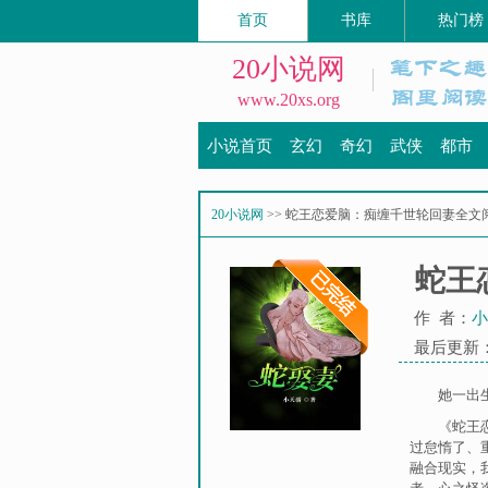
首页
书库
热门榜
20小说网
www.20xs.org
小说首页
玄幻
奇幻
武侠
都市
20小说网
>> 蛇王恋爱脑：痴缠千世轮回妻全文
蛇王
作 者：
小
最后更新：20
她一出
《蛇王
过怠惰了
、
融合现实，