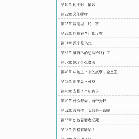
第19章 时不时－抽风
第22章 又闹哪样
第25章 嫁南城－蛇－富
第28章 想撬她？门都没有
第31章 原来是乌龙
第34章 被自己的想法给吓住了
第37章 施了什么魔法
第40章 斗地主？来的妖孽，全是王
第43章 朋友妻不可戏
第46章 安排了个新身份
第49章 什么都会，自带光环
第52章 没有你，我只是一条蛇
第55章 伤他吾妻者必死
第58章 性格有缺陷？