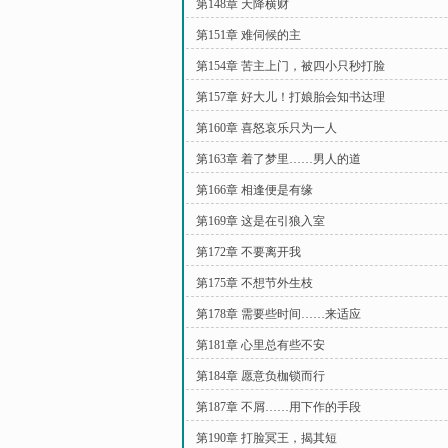
第148章 天降横财
第151章 难伺候的主
第154章 苦主上门，被四小只秒打脸
第157章 好大儿！打娘胎会知书达理
第160章 喜怒哀乐只为一人
第163章 着了梦里……男人的道
第166章 相逢便是有缘
第169章 这是在引狼入室
第172章 不要离开我
第175章 不想节外生枝
第178章 需要些时间……来适应
第181章 心里总有些不安
第184章 愿意负枷锁而行
第187章 不屑……用下作的手段
第190章 打脸冥王，揭其短