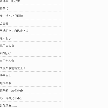
 敢轻薄本王的小参
求参帮忙
 扮惨，博四小只同情
夜会吾妻
 自己选的路，自己走下去
 相逢不相识……
巧你的大头鬼
碰到“熟人”
猜出了七八分
 很久很久以前就爱上了
有些不自在
 带她去约会……
 霁想争权，给柳位份
 偏心，偏到是非不分
 谁是你朋友……