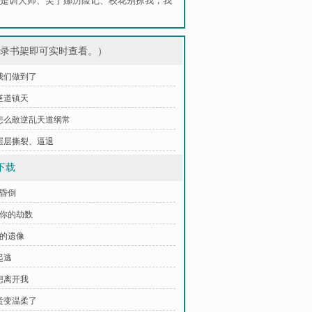
是训犬师
、
芙宁娜历险记
、
校花别撩我，我
登录书架即可实时查看。）
 我们做到了
 逆道镇天
章 怎么敢逆乱天道纲常
 层层撕裂、逼退
下载
前昏倒
是你的劫数
异的遗像
起逃
别想离开我
蛇货变温柔了