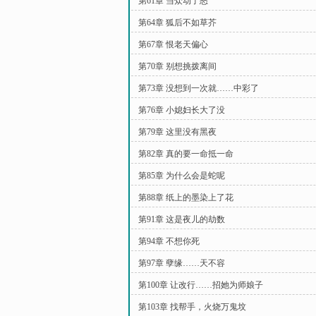
第61章 当众动了怒
第64章 狐后不如草芥
第67章 恨老天偏心
第70章 别想挑拨离间
第73章 没想到一次就……中彩了
第76章 小媳妇长大了没
第79章 这里没有黑夜
第82章 真的要一命抵一命
第85章 为什么会是蛇呢
第88章 纸上的墨染上了花
第91章 这是夜儿的劫数
第94章 不想你死
第97章 孽缘……天不容
第100章 让改行……招她为师娘子
第103章 找帮手，火烧万鬼坟