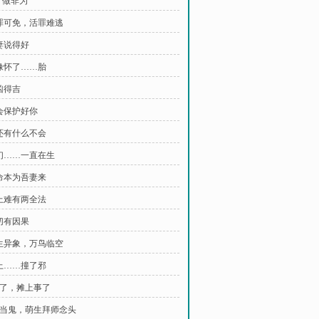
狐”做非为
死罪可免，活罪难逃
吾妻说得好
好像怀了……胎
凶得吉
我会保护好你
你还有什么不会
他们……一直在生
此命本为吾妻来
世上难有两全法
一切有因果
天生异象，万鸟临空
路上……撞了邪
 坏了，摊上事了
 被当鬼，萌生拜师念头