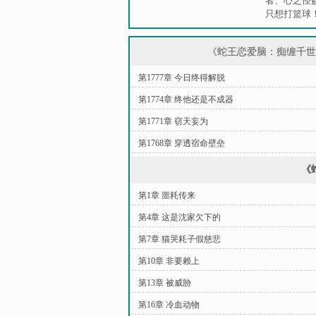
者
、
心之怪
只想打篮球
《蛇王恋爱脑：痴缠千
第1777章 今日终得解脱
第1774章 终他还是不成器
第1771章 窃天妄为
第1768章 穿透宿命壁垒
《
第1章 噩耗传来
第4章 这是沈家欠下的
第7章 猫哭耗子假慈悲
第10章 非要赖上
第13章 被威胁
第16章 冷血动物