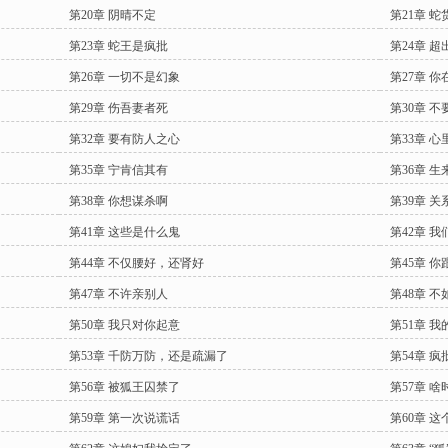
第20章 阴晴不定
第21章 
第23章 蛇王是疯批
第24章 
第26章 一切不是幻象
第27章 
第29章 伤吾妻者死
第30章 
第32章 要有防人之心
第33章 
第35章 宁肯信其有
第36章 
第38章 你想谋杀啊
第39章 
第41章 这些是什么鬼
第42章 
第44章 不仅腰好，还肾好
第45章 你
第47章 不许亲别人
第48章 
第50章 我只对你起意
第51章 
第53章 千防万防，还是疏漏了
第54章 
第56章 被狐王囚禁了
第57章 
第59章 第一次说谎话
第60章 