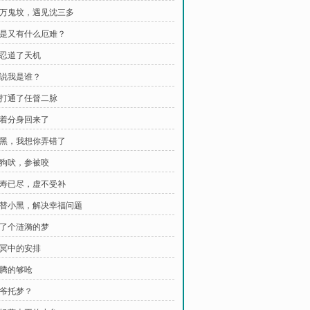
 去万鬼坟，遇见沈三多
 可是又有什么厄难？
不忍道了天机
你说我是谁？
 被打通了任督二脉
 借着分身回来了
 小黑，我想你弄错了
 遇狗吠，参被咬
 阳寿已尽，虚不受补
 想替小黑，解决幸福问题
 做了个涟漪的梦
冥冥中的安排
折腾的够呛
爷爷托梦？