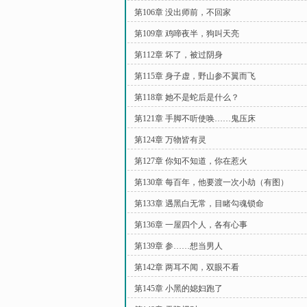
第106章 没出师前，不回家
第109章 鸡啼夜半，狗叫天亮
第112章 坏了，被过阴身
第115章 身子虚，野山参不翼而飞
第118章 她不是蛇后是什么？
第121章 手脚不听使唤……鬼压床
第124章 万物皆有灵
第127章 你知不知道，你在惹火
第130章 每百年，他要渡一次小劫（有图）
第133章 遇黑白无常，目睹勾魂锁命
第136章 一屋四个人，各有心事
第139章 参……想当男人
第142章 两耳不闻，双眼不看
第145章 小黑的媳妇跑了