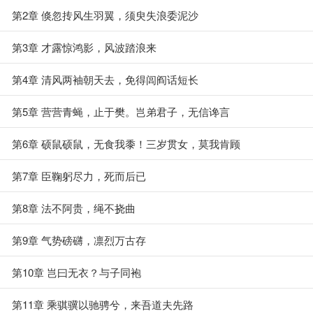
第2章 倏忽抟风生羽翼，须臾失浪委泥沙
第3章 才露惊鸿影，风波踏浪来
第4章 清风两袖朝天去，免得闾阎话短长
第5章 营营青蝇，止于樊。岂弟君子，无信谗言
第6章 硕鼠硕鼠，无食我黍！三岁贯女，莫我肯顾
第7章 臣鞠躬尽力，死而后已
第8章 法不阿贵，绳不挠曲
第9章 气势磅礴，凛烈万古存
第10章 岂曰无衣？与子同袍
第11章 乘骐骥以驰骋兮，来吾道夫先路