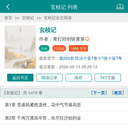
玄桢记 列表
首页
>>
玄桢记
>>
玄桢记全文阅读
玄桢记
作者：
青灯轻剑斩黄泉
历史
已完结
1899 万字
最新章节：
第200章 民法十策?卷十?癸十策?考
评之策
最后更新：2026-05-13 08:29:12
返回书页
阅读记录
推荐
TXT下载
【玄桢记】 共 1478 章
【
下一页
】 【
尾页
】
第1章 雪虐风饕愈凛然，花中气节最高坚
第2章 千淘万漉虽辛苦，吹尽狂沙始到金