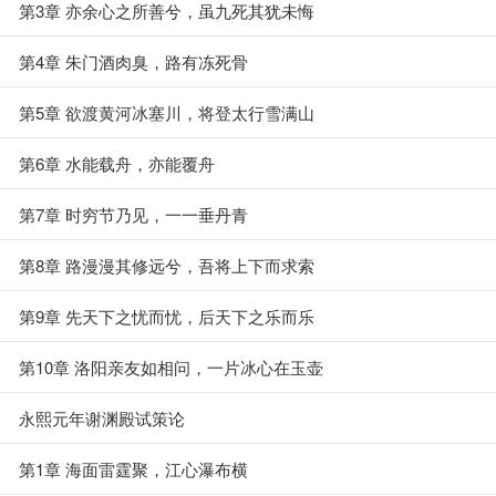
第3章 亦余心之所善兮，虽九死其犹未悔
第4章 朱门酒肉臭，路有冻死骨
第5章 欲渡黄河冰塞川，将登太行雪满山
第6章 水能载舟，亦能覆舟
第7章 时穷节乃见，一一垂丹青
第8章 路漫漫其修远兮，吾将上下而求索
第9章 先天下之忧而忧，后天下之乐而乐
第10章 洛阳亲友如相问，一片冰心在玉壶
永熙元年谢渊殿试策论
第1章 海面雷霆聚，江心瀑布横