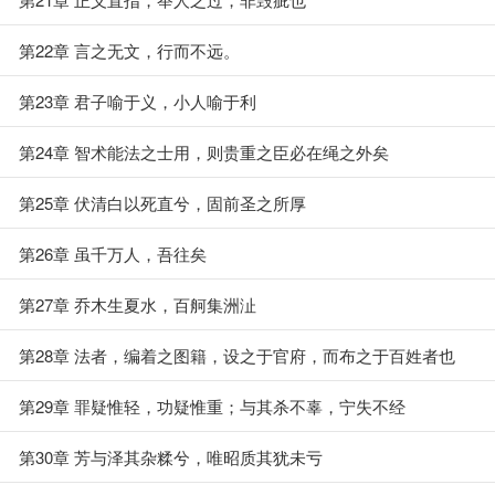
第22章 言之无文，行而不远。
第23章 君子喻于义，小人喻于利
第24章 智术能法之士用，则贵重之臣必在绳之外矣
第25章 伏清白以死直兮，固前圣之所厚
第26章 虽千万人，吾往矣
第27章 乔木生夏水，百舸集洲沚
第28章 法者，编着之图籍，设之于官府，而布之于百姓者也
第29章 罪疑惟轻，功疑惟重；与其杀不辜，宁失不经
第30章 芳与泽其杂糅兮，唯昭质其犹未亏