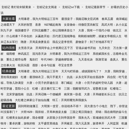
-
-
-
-
玄桢记 青灯轻剑斩黄泉
玄桢记全文阅读
玄桢记txt下载
玄桢记最新章节
好看的历史小
说
大家在看
大明暴君，我为大明续运三百年
最强皇子：我能召唤文臣武将
春风玉露
南宋崛起
之雄霸天下
大宋的智慧
喜唐
1627崛起南海
女皇饶命：待微臣宽衣献宝
高武大明：从小太监
到九千岁
镇国傻世子
打到北极圈了，你让我继承皇位？
大唐，我有一个现代小镇
镇北王
水
浒：什么靖康？不存在的
从嬴政开始：历代君王陆续降临
刚刚权倾朝野，就被女帝模拟人生
明
末辽东从军行
隋唐：开局卖身萧皇后
我岳父是李世民
废物皇子：到了封地就不苟了
站内强推
太荒吞天诀
开局同学会上中奖两亿五千万
官场从秘书开始
九天剑主
万古第一废
材
烟雨楼
神武战王
混沌吞天诀
大明暴君，我为大明续运三百年
系统赋我长生，活着终会无
敌
重生之都市仙尊
鬼吹灯
年代1960：穿越南锣鼓巷，
九天造化诀
医路官途
蛊真人
重生
之狂暴火法
轮回乐园
谍影：命令与征服
寻宝全世界
经典收藏
大明暴君，我为大明续运三百年
天天勾栏听曲，成镇国驸马了？
大唐，我刚穿越，
竟给我发媳妇
红楼：最强锦衣卫，我只手遮天！
抗战：从东北军开始全面战争
四合院：吃亏是
福，导致儿孙满堂
大唐：小兕子的穿越生活
寒门崛起
大唐：小兕子的超时空幼儿园
大唐：超
时空穿越，晋阳小公主
红楼：进京暴打宝二爷
三国：觉醒项羽武力，迎娶蔡文姬
红楼琏二
爷
北宋穿越指南
抗战：开局召唤一个德械师
南宋第一卧底
大唐：开局碰瓷长乐公主
抗日之
超级战魂
大红楼之林家公子如仙似魔
特工：开局郑耀先和我接头
最近更新
回到明初做藩王
大明第一贪官，你说咱杀不得？
回大唐当个小地主
陛下，你管这
叫没落寒门？
大明1629：我崇祯，开局单挑皇太极
三国之蜀汉我做主
郑锦：我在南明的奋斗生
涯
红楼美女如此多娇，我全都要
从部落少主到帝国皇帝
我朱允凡：双魂辅佐洪武大帝
三国董
牧传：董卓的董，放牧的牧
太平盛世英雄血
开局被卖，我六元及第，族谱单开
人间监国
欧越