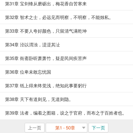
第31章 宝剑锋从磨砺出，梅花香自苦寒来
第32章 智术之士，必远见而明察，不明察，不能烛私。
第33章 不要人夸好颜色，只留清气满乾坤
第34章 泾以渭浊，湜湜其沚
第35章 衙斋卧听萧萧竹，疑是民间疾苦声
第36章 位卑未敢忘忧国
第37章 纸上得来终觉浅，绝知此事要躬行
第38章 天下有道则见，无道则隐。
第39章 法者，编着之图籍，设之于官府，而布之于百姓者也。
上一页
第1 - 50章
下一页