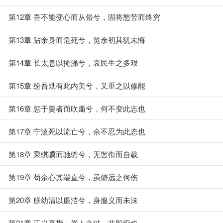
第12章 吾不能变心而从俗兮，固将愁苦而终穷
第13章 阽余身而危死兮，览余初其犹未悔
第14章 长太息以掩涕兮，哀民生之多艰
第15章 纷吾既有此内美兮，又重之以修能
第16章 惩于羹者而吹齑兮，何不变此志也
第17章 宁溘死以流亡兮，余不忍为此态也
第18章 乘骐骥而驰骋兮，无辔衔而自载
第19章 苟余心其端直兮，虽僻远之何伤
第20章 朕幼清以廉洁兮，身服义而未沬
第21章 正义直指，举人之过，非毁疵也