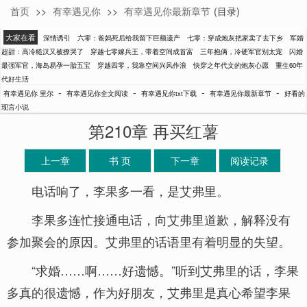
首页
>>
有幸遇见你
>>
有幸遇见你最新章节
(目录)
里尔
大家在看
深情诱引
六零：爸妈死后给我留下巨额遗产
七零：穿成炮灰把家卖了去下乡
军婚
超甜：高冷糙汉又被撩哭了
穿越七零嫁兵王，带着空间成首富
三年抱俩，冷硬军官别太宠
闪婚
最强军官，海岛易孕一胎五宝
穿越四零，我靠空间兴风作浪
快穿之年代文的炮灰心愿
重生60年
代好生活
-
-
-
-
有幸遇见你 里尔
有幸遇见你全文阅读
有幸遇见你txt下载
有幸遇见你最新章节
好看的
现言小说
第210章 再买红薯
上一章
书 页
下一章
阅读记录
电话响了，李果多一看，是艾弗里。
李果多连忙接通电话，向艾弗里道歉，解释没有
参加聚会的原因。艾弗里的话语里有着明显的失望。
“求婚……啊……好遗憾。”听到艾弗里的话，李果
多真的很遗憾，作为好朋友，艾弗里是真心希望李果