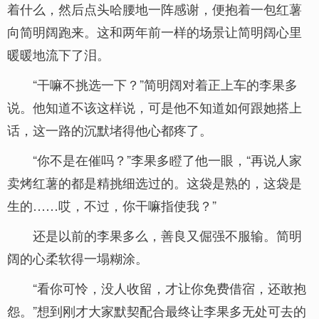
着什么，然后点头哈腰地一阵感谢，便抱着一包红薯
向简明阔跑来。这和两年前一样的场景让简明阔心里
暖暖地流下了泪。
“干嘛不挑选一下？”简明阔对着正上车的李果多
说。他知道不该这样说，可是他不知道如何跟她搭上
话，这一路的沉默堵得他心都疼了。
“你不是在催吗？”李果多瞪了他一眼，“再说人家
卖烤红薯的都是精挑细选过的。这袋是熟的，这袋是
生的……哎，不过，你干嘛指使我？”
还是以前的李果多么，善良又倔强不服输。简明
阔的心柔软得一塌糊涂。
“看你可怜，没人收留，才让你免费借宿，还敢抱
怨。”想到刚才大家默契配合最终让李果多无处可去的