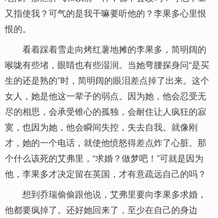
又指使我？可气的是我干嘛要听他的？李果多心里恨
恨的。
看着踩着雪走向烤红薯地摊的李果多，简明阔的
喉咙有些堵，眼睛也有些湿润。当她弯腰探身问“是买
生的还是熟的”时，简明阔的眼泪差点掉了出来。这个
女人，她是他这一辈子的弱点。因为她，他会忍受无
尽的相思，会承受锥心的孤独，会耐住让人疯狂的寂
寞，也因为她，他会瞬间失控，失去自我。就像刚
才，她的一个电话，就使他愤怒得差点炸了心脏。那
个什么该死的艾弗里，“求婚？做梦吧！”可就是因为
他，李果多才决定留在英国，才有意疏远自己的吗？
想到乔瑞偷偷跟他说，艾弗里要向李果多求婚，
他都要疯掉了。还好她回来了，至少在自己的身边