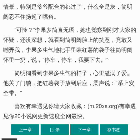
情景，特别是爷爷配合的都过了，什么全是灰，简明
阔忍不住扬起了嘴角。
“可怜？”李果多简直无语，她也觉察到刚才大家的
怀疑，还没深想，就看到简明阔脸上的笑意，竟敢又
嘲弄我，李果多生气地把手里装红薯的袋子往简明阔
怀里一扔，说，“停车，停车，我要下去。”
简明阔看到李果多生气的样子，心里溢满了爱。
他关了门锁，把红薯袋子放到后座，柔声说：“系上安
全带。”
喜欢有幸遇见你请大家收藏：(m.20xs.org)有幸遇
见你20小说网更新速度全网最快。
上一章
目 录
下一章
存书签