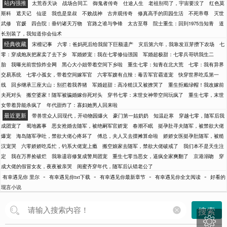
站内强推
太荒吞天诀
战场合同工
御鬼者传奇
仕途人生
老祖别苟了，宇宙要没了
红色莫
斯科
遮天记
仙逆
我也是皇叔
不败战神
古井观传奇
修真高手的田园生活
不死帝尊
灭世
武修
官媛
四合院：垂钓诸天万物
官路之谁与争锋
太古至尊
院士重生：回到1975当知青
道
长别装了，我知道你会仙术
经典收藏
宋檀记事
六零：爸妈死后给我留下巨额遗产
灾后第六年，我靠发豆芽攒下农场
七
零：穿成炮灰把家卖了去下乡
军婚娇宠：我在七零修仙强国
军婚超极甜：七零兵哥哄我生二
胎
我曝光前世惊炸全网
黑心大小姐带着空间下乡啦
重生七零：知青在北大荒
七零：我有异界
交易系统
七零小孤女，带着空间嫁军官
六零军嫂有点辣：毒舌军官霸道宠
快穿世界吃瓜第一
线
回乡继承三座大山：别拦着我养猪
军婚超甜：高冷糙汉又被撩哭了
重生拒戴绿帽！我改嫁前
夫死对头
搬空婆家！随军被骗婚嫁你死对头
穿书七零：末世女神带空间玩疯了
重生七零，末世
女带着异能杀疯了
年代甜炸了：寡妇她男人回来啦
最近更新
带兽世众人回现代，开动物园爆火
豪门第一姑奶奶
知温赴寒
穿越七零，随军后我
成团宠了
蜀地酱事
恶女抢婚去随军，被绝嗣军官娇宠
春潮不眠
挺孕肚寻夫随军，被禁欲大佬
爆宠
海岛随军孕吐，禁欲大佬心疼坏了
傅总，夫人又去摆摊算命啦
娇娇女医挺孕肚随军，被糙
汉宠哭
六零娇娇吃瓜忙，钓系大佬宠上瘾
搬空娘家去随军，禁欲大佬破戒了
我们本不是天生注
定
我在万界捡破烂
我靠遗容修复成警局团宠
重生七零当恶女，逼疯全家爽翻了
京港溺吻
穿
成大佬的假冒女友，夜夜被亲哭
闺蜜齐穿年代，随军后认错老公了
-
-
-
-
有幸遇见你 里尔
有幸遇见你txt下载
有幸遇见你最新章节
有幸遇见你全文阅读
好看的
现言小说
搜索
