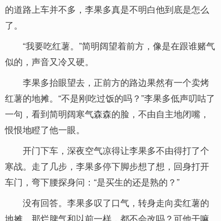
的道路上车并不多，李果多真是不明白他到底是怎么
了。
“我要吃红薯。”简明阔望着前方，像是在跟谁赌气
似的，声音又冷又硬。
李果多抬眼望去，正前方的路边果然有一个卖烤
红薯的地摊。“不是刚吃过饭的吗？”李果多低声叨咕了
一句，看到简明阔寒气森森的脸，不由自主地闭嘴，
恨恨地瞪了他一眼。
开门下车，深夜空气凉得让李果多不由得打了个
寒战。走了几步，李果多停下脚步想了想，回身打开
车门，弯下腰探身问：“是买生的还是熟的？”
没有回答。李果多叹了口气，转身走向卖红薯的
地摊。那烂脾气和以前一样，都不会改吗？可他干嘛