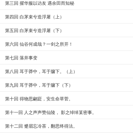
第三回 擢华服以访友 遇余田而知秘
第四回 白茅束兮造浮屠（上）
第五回 白茅束兮造浮屠（下）
第六回 仙谷何成哉？一剑之所开！
第七回 落井事变
第八回 耳于莽中，耳于牖下。（上）
第九回 耳于莽中，耳于牖下（下）
第十回 得物思翩跹，安生命草菅。
第十一回 人之声声赞仙陵， 影之绰绰某密事。
第十二回 蹙眉忘冷茶，翻思终得法。