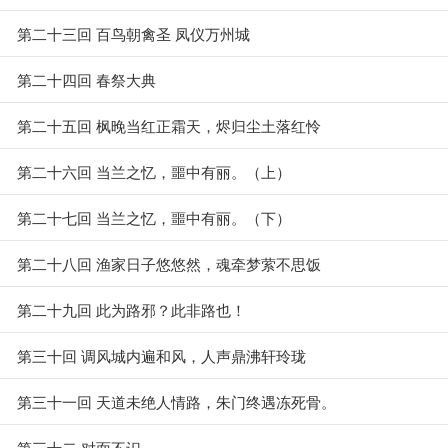
第二十三回 百鸟朝禽圣 凤仪万州城
第二十四回 春祭大典
第二十五回 枫晚当红正霜天，烬归尘土落红怜
第二十六回 当兰之忆，噩中有丽。（上）
第二十七回 当兰之忆，噩中有丽。（下）
第二十八回 渔家日子悠悠然，魂牵梦萦不思饭
第二十九回 此为路邪？此非路也！
第三十回 调风城内遍和风，人声鼎沸轩玲珑
第三十一回 天道未绝人情路，朱门终遇冻死骨。
第三十二 对面不识