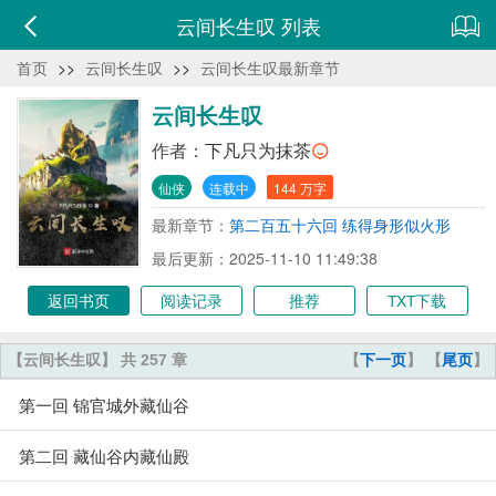
云间长生叹 列表
首页
>>
云间长生叹
>>
云间长生叹最新章节
云间长生叹
作者：
下凡只为抹茶
仙侠
连载中
144 万字
最新章节：
第二百五十六回 练得身形似火形
最后更新：2025-11-10 11:49:38
返回书页
阅读记录
推荐
TXT下载
【云间长生叹】 共 257 章
【
下一页
】 【
尾页
】
第一回 锦官城外藏仙谷
第二回 藏仙谷内藏仙殿