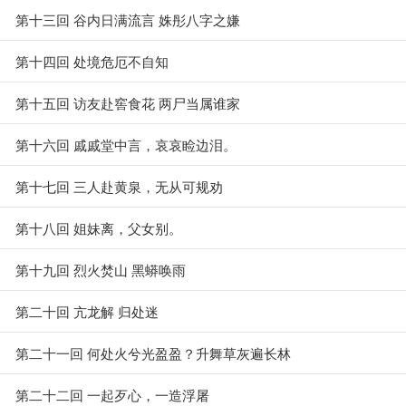
第十三回 谷内日满流言 姝彤八字之嫌
第十四回 处境危厄不自知
第十五回 访友赴窖食花 两尸当属谁家
第十六回 戚戚堂中言，哀哀睑边泪。
第十七回 三人赴黄泉，无从可规劝
第十八回 姐妹离，父女别。
第十九回 烈火焚山 黑蟒唤雨
第二十回 亢龙解 归处迷
第二十一回 何处火兮光盈盈？升舞草灰遍长林
第二十二回 一起歹心，一造浮屠