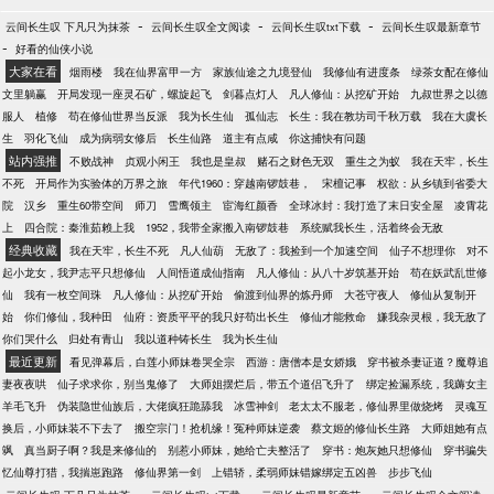
-
-
-
云间长生叹 下凡只为抹茶
云间长生叹全文阅读
云间长生叹txt下载
云间长生叹最新章节
-
好看的仙侠小说
大家在看
烟雨楼
我在仙界富甲一方
家族仙途之九境登仙
我修仙有进度条
绿茶女配在修仙
文里躺赢
开局发现一座灵石矿，螺旋起飞
剑暮点灯人
凡人修仙：从挖矿开始
九叔世界之以德
服人
植修
苟在修仙世界当反派
我为长生仙
孤仙志
长生：我在教坊司千秋万载
我在大虞长
生
羽化飞仙
成为病弱女修后
长生仙路
道主有点咸
你这捕快有问题
站内强推
不败战神
贞观小闲王
我也是皇叔
赌石之财色无双
重生之为蚁
我在天牢，长生
不死
开局作为实验体的万界之旅
年代1960：穿越南锣鼓巷，
宋檀记事
权欲：从乡镇到省委大
院
汉乡
重生60带空间
师刀
雪鹰领主
宦海红颜香
全球冰封：我打造了末日安全屋
凌霄花
上
四合院：秦淮茹赖上我
1952，我带全家搬入南锣鼓巷
系统赋我长生，活着终会无敌
经典收藏
我在天牢，长生不死
凡人仙葫
无敌了：我捡到一个加速空间
仙子不想理你
对不
起小龙女，我尹志平只想修仙
人间悟道成仙指南
凡人修仙：从八十岁筑基开始
苟在妖武乱世修
仙
我有一枚空间珠
凡人修仙：从挖矿开始
偷渡到仙界的炼丹师
大苍守夜人
修仙从复制开
始
你们修仙，我种田
仙府：资质平平的我只好苟出长生
修仙才能救命
嫌我杂灵根，我无敌了
你们哭什么
归处有青山
我以道种铸长生
我为长生仙
最近更新
看见弹幕后，白莲小师妹卷哭全宗
西游：唐僧本是女娇娥
穿书被杀妻证道？魔尊追
妻夜夜哄
仙子求求你，别当鬼修了
大师姐摆烂后，带五个道侣飞升了
绑定捡漏系统，我薅女主
羊毛飞升
伪装隐世仙族后，大佬疯狂跪舔我
冰雪神剑
老太太不服老，修仙界里做烧烤
灵魂互
换后，小师妹装不下去了
搬空宗门！抢机缘！冤种师妹逆袭
蔡文姬的修仙长生路
大师姐她有点
飒
真当厨子啊？我是来修仙的
别惹小师妹，她给亡夫整活了
穿书：炮灰她只想修仙
穿书骗失
忆仙尊打猎，我揣崽跑路
修仙界第一剑
上错轿，柔弱师妹错嫁绑定五凶兽
步步飞仙
-
-
-