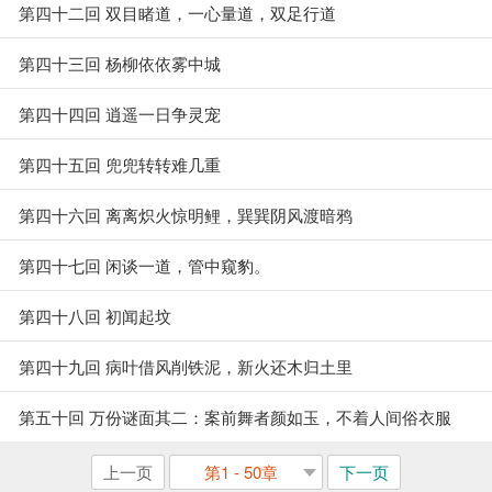
第四十二回 双目睹道，一心量道，双足行道
第四十三回 杨柳依依雾中城
第四十四回 逍遥一日争灵宠
第四十五回 兜兜转转难几重
第四十六回 离离炽火惊明鲤，巽巽阴风渡暗鸦
第四十七回 闲谈一道，管中窥豹。
第四十八回 初闻起坟
第四十九回 病叶借风削铁泥，新火还木归土里
第五十回 万份谜面其二：案前舞者颜如玉，不着人间俗衣服
上一页
第1 - 50章
下一页