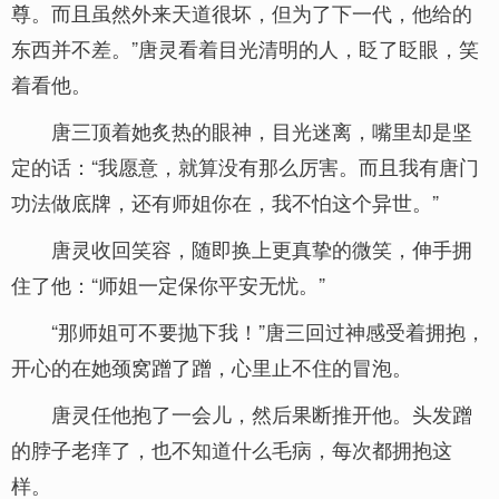
尊。而且虽然外来天道很坏，但为了下一代，他给的
东西并不差。”唐灵看着目光清明的人，眨了眨眼，笑
着看他。
唐三顶着她炙热的眼神，目光迷离，嘴里却是坚
定的话：“我愿意，就算没有那么厉害。而且我有唐门
功法做底牌，还有师姐你在，我不怕这个异世。”
唐灵收回笑容，随即换上更真挚的微笑，伸手拥
住了他：“师姐一定保你平安无忧。”
“那师姐可不要抛下我！”唐三回过神感受着拥抱，
开心的在她颈窝蹭了蹭，心里止不住的冒泡。
唐灵任他抱了一会儿，然后果断推开他。头发蹭
的脖子老痒了，也不知道什么毛病，每次都拥抱这
样。