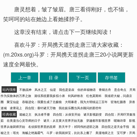
唐灵想着，皱了皱眉。唐三看得刚好，也不恼，
笑呵呵的站在她边上看她揉脖子。
这章没有结束，请点击下一页继续阅读！
喜欢斗罗：开局携天道拐走唐三请大家收藏：
(m.20xs.org)斗罗：开局携天道拐走唐三20小说网更新
速度全网最快。
上一章
目 录
下一页
存书签
站内强推
不败战神
风水之王
仙逆
我也是皇叔
你的幸福物语
青铜古舟
意念奇点
开局
作为实验体的万界之旅
港综系统要我多招小弟
剑风碎铁衣
红色莫斯科
我省府大秘，问鼎京
圈
聚宝仙盆
吞噬进化：我重生成了北极狼
大明暴君，我为大明续运三百年
宦海红颜香
异兽
迷城
凌霄花上
四合院：垂钓诸天万物
我在娱乐圈当风水顾问的那些年
经典收藏
诡秘之主
执法者手册
四合院：从保安开始
诸天影视剧变
四合院：开局吓哭秦淮
茹
在美漫当心灵导师的日子
诸天：从玄黄大世界开始无敌
穿越都市影视世界
呢喃诗章
影视
世界从做厨师开始
名侦探世界里的巫师
胜天半子：祁同伟的进部之路
四合院之逆天金手指
诡
秘之主：瑶光
海贼之绝巅霸气
斗罗：砍我就掉宝，比比东上瘾了
美漫地狱之主
宝可梦：开局