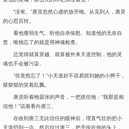
“没有。”唐灵忽然心虚的放开牠。从见到人，唐灵
的心思百转。
看他瘦弱生气、听他自杀恼怒、知道他的无奈自
责，唯独忘了的就是用神魂检查。
总觉得就算穿越、就算被外来天道控制，他的灵
魂也不会被污染。
“你竟然忘了！”小天道好不容易抓到她的小辫子，
桀桀桀的笑着乱飘。
唐灵听着牠嚣张的声音，一把抓住牠：“我那是相
信他！”说着看向唐三。
在收到唐三无比信任的眼神后，理直气壮的把小
天道扔到一边。然后拉过唐三，把手按在他的头上，