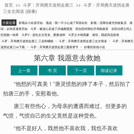
首页
>>
斗罗：开局携天道拐走唐三
>>
斗罗：开局携天道拐走唐
三花和橘猫
三全文阅读
(目录)
大家在看
影视从小欢喜开始
谍战：我一不小心成了军统站长
影视：流窜在诸天的收集员
港
综：从拘灵遣将开始
斗罗：被读心后成了武魂殿团宠
四合院何雨柱开局救娘亲
全职法师之同人
狂想曲一续章
斗罗V：进化太古苍龙，娶妻成神
斗罗之今朝英豪
港综，我是风流差佬
-
-
斗罗：开局携天道拐走唐三 三花和橘猫
斗罗：开局携天道拐走唐三全文阅读
斗罗：开局携天
-
-
道拐走唐三txt下载
斗罗：开局携天道拐走唐三最新章节
好看的其他小说
第六章 我愿意去救她
上一章
书 页
下一页
阅读记录
“他想的可真美！”唐灵愤怒的摔了本子，然后拍了
拍唐三的手，安慰着他。
唐三有些伤心，为母亲的遭遇而难过。但更多的
气愤，气愤自己的生父竟然是这种货色。
“他不是好人，既然他不喜欢我，我也不喜欢