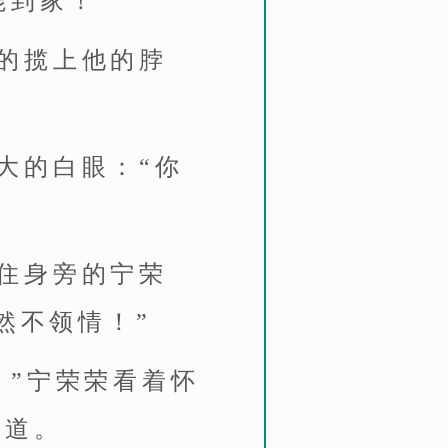
能到家！”
的揽上他的脖
大的白眼：“你
住身旁的宁荣
然不领情！”
。”宁荣荣看着怀
慰道。