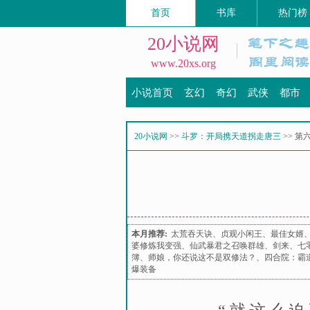
首页
书库
热门榜
20小说网
www.20xs.org
小说首页
玄幻
奇幻
武侠
都市
20小说网
>>
斗罗：开局携天道拐走唐三
>> 
本月推荐:
太荒吞天诀
、
贞观小闲王
、
最佳女婿
婆修炼我变强
、
仙武暴君之召唤群雄
、
剑来
、
七
簿
、
师娘，你还说这不是双修法？
、
四合院：霸
爆装备