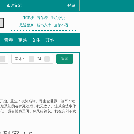
阅读记录
登录
TOP榜
写作榜
手机小说
最近更新
新书入库
全部小说
青春
穿越
女生
其他
-
+
字体：
24
重置
开始
、
重生：权势巅峰
、
寻宝全世界
、
躺平：老
拒绝系统的各种死法后，我无敌了
、
漫威魔法事件
修仙：我有随身灵田
、
剑风碎铁衣
、
我在亮剑杀敌