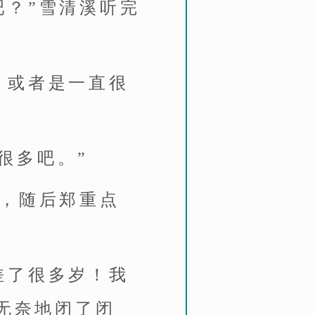
吧？”雪清溪听完
，或者是一直很
很多吧。”
道，随后郑重点
差了很多岁！我
无奈地闭了闭