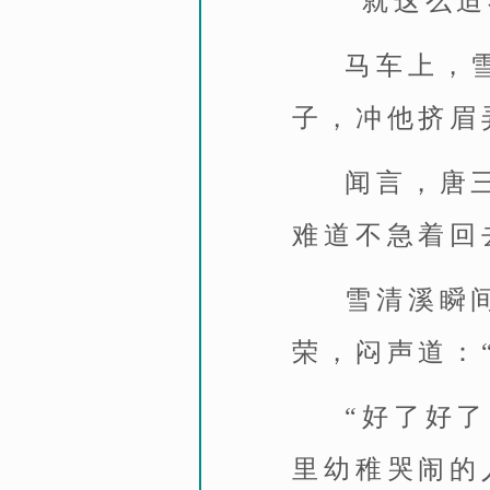
“就这么
马车上，
子，冲他挤眉
闻言，唐
难道不急着回
雪清溪瞬
荣，闷声道：
“好了好
里幼稚哭闹的