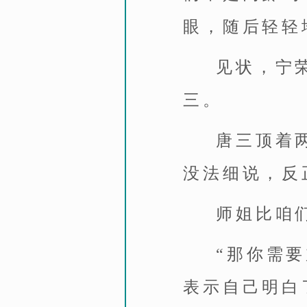
眼，随后轻轻
见状，宁
三。
唐三顶着
没法细说，反
师姐比咱
“那你需
表示自己明白