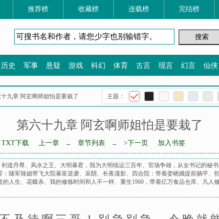
推荐榜
收藏榜
连载榜
完结榜
历史
军事
悬疑
游戏
科幻
体育
古言
现言
幻言
仙侠
第六十九章 阿玄啊师姐怕是要栽了
主题：
第六十九章 阿玄啊师姐怕是要栽了
TXT下载
上一章
章节列表
>下一页
加入书签
←
→
、
剑道丹尊
、
风水之王
、
大明暴君，我为大明续运三百年
、
官场争雄，从女书记的秘书
零：随军辣媳带飞大院暴富逆袭
、
采阴
、
长夜谍影
、
四合院：带着娄晓娥提前躺平
、
道的人生
、
花蝶杀
、
我的修炼时间和人不一样
、
重生1960，带着亿万食品仓库
、
凡人