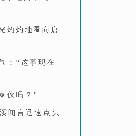
光灼灼地看向唐
气：“这事现在
家伙吗？”
清溪闻言迅速点头