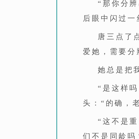
“那你分
后眼中闪过一
唐三点了
爱她，需要分
她总是把
“是这样
头：“的确，
“这不是
们不是同龄吗