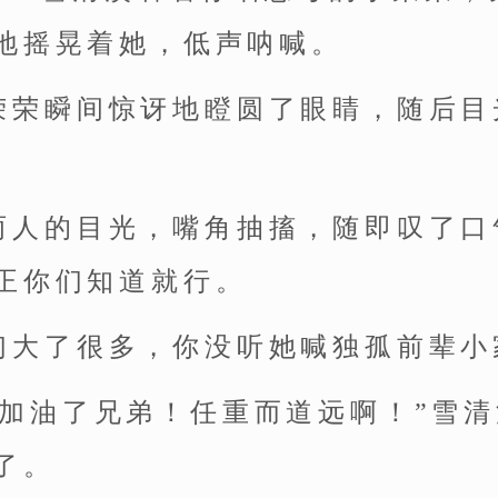
地摇晃着她，低声呐喊。
荣荣瞬间惊讶地瞪圆了眼睛，随后目
两人的目光，嘴角抽搐，随即叹了口
正你们知道就行。
们大了很多，你没听她喊独孤前辈小
要加油了兄弟！任重而道远啊！”雪
了。