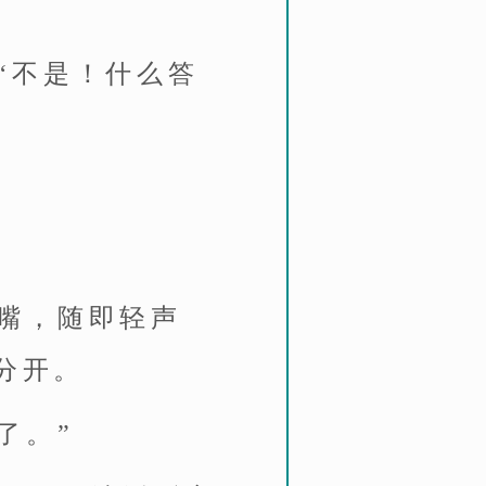
“不是！什么答
嘴，随即轻声
分开。
了。”