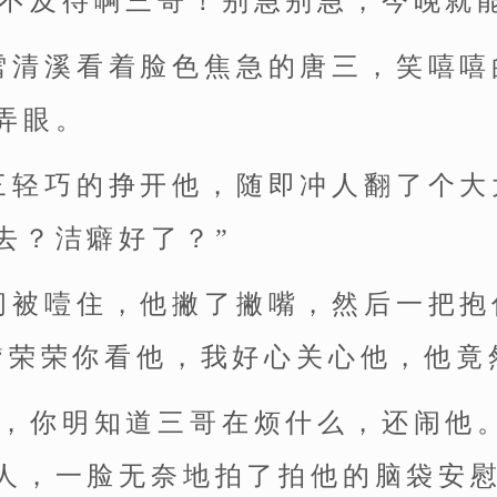
迫不及待啊三哥！别急别急，今晚就
雪清溪看着脸色焦急的唐三，笑嘻嘻
弄眼。
三轻巧的挣开他，随即冲人翻了个大
去？洁癖好了？”
间被噎住，他撇了撇嘴，然后一把抱
“荣荣你看他，我好心关心他，他竟
了，你明知道三哥在烦什么，还闹他
人，一脸无奈地拍了拍他的脑袋安