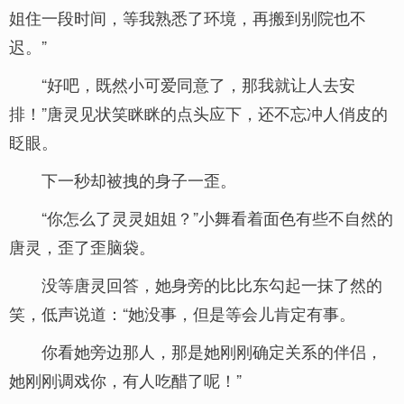
姐住一段时间，等我熟悉了环境，再搬到别院也不
迟。”
“好吧，既然小可爱同意了，那我就让人去安
排！”唐灵见状笑眯眯的点头应下，还不忘冲人俏皮的
眨眼。
下一秒却被拽的身子一歪。
“你怎么了灵灵姐姐？”小舞看着面色有些不自然的
唐灵，歪了歪脑袋。
没等唐灵回答，她身旁的比比东勾起一抹了然的
笑，低声说道：“她没事，但是等会儿肯定有事。
你看她旁边那人，那是她刚刚确定关系的伴侣，
她刚刚调戏你，有人吃醋了呢！”