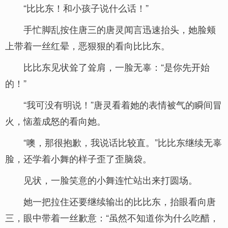
“比比东！和小孩子说什么话！”
手忙脚乱按住唐三的唐灵闻言迅速抬头，她脸颊
上带着一丝红晕，恶狠狠的看向比比东。
比比东见状耸了耸肩，一脸无辜：“是你先开始
的！”
“我可没有明说！”唐灵看着她的表情被气的瞬间冒
火，恼羞成怒的看向她。
“噢，那很抱歉，我说话比较直。”比比东继续无辜
脸，还学着小舞的样子歪了歪脑袋。
见状，一脸笑意的小舞连忙站出来打圆场。
她一把拉住还要继续输出的比比东，抬眼看向唐
三，眼中带着一丝歉意：“虽然不知道你为什么吃醋，