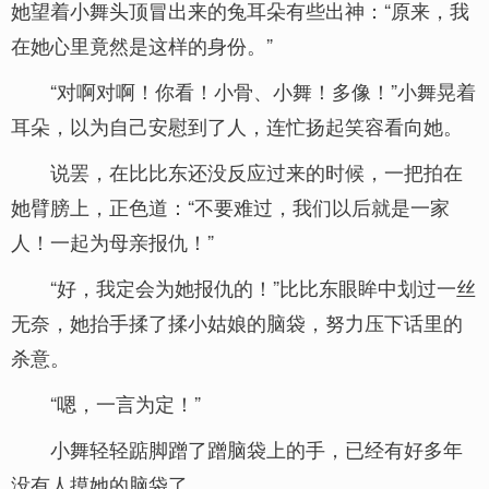
她望着小舞头顶冒出来的兔耳朵有些出神：“原来，我
在她心里竟然是这样的身份。”
“对啊对啊！你看！小骨、小舞！多像！”小舞晃着
耳朵，以为自己安慰到了人，连忙扬起笑容看向她。
说罢，在比比东还没反应过来的时候，一把拍在
她臂膀上，正色道：“不要难过，我们以后就是一家
人！一起为母亲报仇！”
“好，我定会为她报仇的！”比比东眼眸中划过一丝
无奈，她抬手揉了揉小姑娘的脑袋，努力压下话里的
杀意。
“嗯，一言为定！”
小舞轻轻踮脚蹭了蹭脑袋上的手，已经有好多年
没有人摸她的脑袋了。