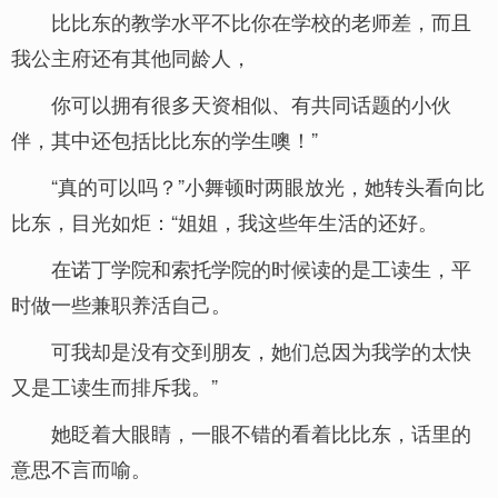
比比东的教学水平不比你在学校的老师差，而且
我公主府还有其他同龄人，
你可以拥有很多天资相似、有共同话题的小伙
伴，其中还包括比比东的学生噢！”
“真的可以吗？”小舞顿时两眼放光，她转头看向比
比东，目光如炬：“姐姐，我这些年生活的还好。
在诺丁学院和索托学院的时候读的是工读生，平
时做一些兼职养活自己。
可我却是没有交到朋友，她们总因为我学的太快
又是工读生而排斥我。”
她眨着大眼睛，一眼不错的看着比比东，话里的
意思不言而喻。