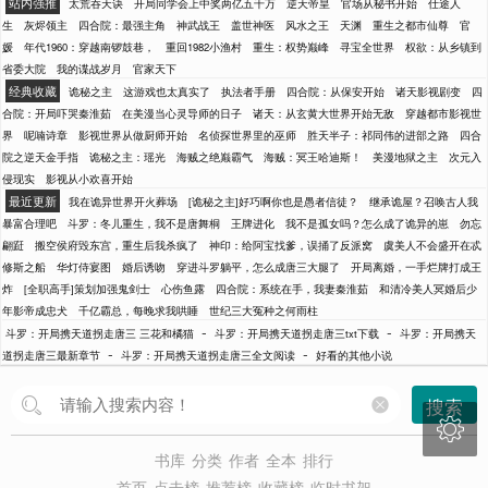
站内强推
太荒吞天诀
开局同学会上中奖两亿五千万
逆天帝皇
官场从秘书开始
仕途人
生
灰烬领主
四合院：最强主角
神武战王
盖世神医
风水之王
天渊
重生之都市仙尊
官
媛
年代1960：穿越南锣鼓巷，
重回1982小渔村
重生：权势巅峰
寻宝全世界
权欲：从乡镇到
省委大院
我的谍战岁月
官家天下
经典收藏
诡秘之主
这游戏也太真实了
执法者手册
四合院：从保安开始
诸天影视剧变
四
合院：开局吓哭秦淮茹
在美漫当心灵导师的日子
诸天：从玄黄大世界开始无敌
穿越都市影视世
界
呢喃诗章
影视世界从做厨师开始
名侦探世界里的巫师
胜天半子：祁同伟的进部之路
四合
院之逆天金手指
诡秘之主：瑶光
海贼之绝巅霸气
海贼：冥王哈迪斯！
美漫地狱之主
次元入
侵现实
影视从小欢喜开始
最近更新
我在诡异世界开火葬场
[诡秘之主]好巧啊你也是愚者信徒？
继承诡屋？召唤古人我
暴富合理吧
斗罗：冬儿重生，我不是唐舞桐
王牌进化
我不是孤女吗？怎么成了诡异的崽
勿忘
翩跹
搬空侯府毁东宫，重生后我杀疯了
神印：给阿宝找爹，误捅了反派窝
虞美人不会盛开在忒
修斯之船
华灯侍宴图
婚后诱吻
穿进斗罗躺平，怎么成唐三大腿了
开局离婚，一手烂牌打成王
炸
[全职高手]策划加强鬼剑士
心伤鱼露
四合院：系统在手，我妻秦淮茹
和清冷美人冥婚后少
年影帝成忠犬
千亿霸总，每晚求我哄睡
世纪三大冤种之何雨柱
-
-
斗罗：开局携天道拐走唐三 三花和橘猫
斗罗：开局携天道拐走唐三txt下载
斗罗：开局携天
-
-
道拐走唐三最新章节
斗罗：开局携天道拐走唐三全文阅读
好看的其他小说
搜索

书库
分类
作者
全本
排行
首页
点击榜
推荐榜
收藏榜
临时书架