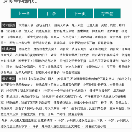
速度全网最快。
上一章
目 录
下一页
存书签
站内强推
太荒吞天诀
战场合同工
混沌天帝诀
九天剑主
仕途人生
灵墟，剑棺，瞎剑
客
混沌吞天诀
遮天记
我也是皇叔
村后有片玉米地
盖世神医
神医凰后：傲娇暴君，强势
宠！（神医凰后）
重生之都市仙尊
蛊真人
长生苟道：开局吹唢呐，送葬修仙
太古至尊
院士
重生：回到1975当知青
最强末世进化
官场争雄，从女书记的秘书开始
官路青云梯
经典收藏
诡秘之主
这游戏也太真实了
四合院：从保安开始
诸天影视剧变
四合院：开局吓
哭秦淮茹
在美漫当心灵导师的日子
诸天：从玄黄大世界开始无敌
我在诸天影视捡碎片
穿越都
市影视世界
胜天半子：祁同伟的进部之路
四合院之逆天金手指
从呆毛王开始公开处刑
诡秘之
主：瑶光
海贼之绝巅霸气
斗罗：砍我就掉宝，比比东上瘾了
美漫地狱之主
宝可梦：开局绑定
词条系统
次元入侵现实
影视从小欢喜开始
诸天影视流浪
最近更新
京剧猫【步宗篇后续】同人
[全职高手]不会玩魔道学者的治疗不是好散人
[诡秘之主]
好巧啊你也是愚者信徒？
继承诡屋？召唤古人我暴富合理吧
小可怜到处捡尸体，全警局追着
宠
[全职]啊？我拿落花狼藉？
[全职]你一个狂剑士打什么辅助？
外神不在服务区
后宫德妃
传
阴缘绵绵：夫君他不对劲
[全职高手]机械师又做错了什么
不孕被离婚？揣崽嫁大佬被夜夜
宠
睁眼醒来，我成了米花町的受害者
仙尊被强吻后，疯批小师妹拿捏了
神印：我，自然之女，
最强牧师
别卷了！回村开民宿，爆火又暴富
神印：生下门笛后，反派们争当爹
重回四合院，我
竟是最大反派
陈情之兕缘
群星：开局一个终端，踏遍全宇宙
-
-
斗罗：开局携天道拐走唐三 三花和橘猫
斗罗：开局携天道拐走唐三txt下载
斗罗：开局携天
-
-
道拐走唐三最新章节
斗罗：开局携天道拐走唐三全文阅读
好看的其他小说