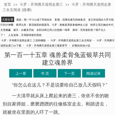
首页
>>
斗罗：开局携天道拐走唐三
>>
斗罗：开局携天道拐走唐
三花和橘猫
三全文阅读
(目录)
大家在看
谍战：我一不小心成了军统站长
影视：流窜在诸天的收集员
龙王传说我从斗罗大陆
打到大神圈
查理九世：童话镇里的渡渡鸟
斗罗：靠换装系统拿稳神女人设
快穿之宿主她在年代
文里躺赢
诸天：从赌圣开始
全职法师之同人狂想曲一续章
港综：无间道卧底？我不当人
了！
人在龙珠，开局获得签到系统
-
-
斗罗：开局携天道拐走唐三 三花和橘猫
斗罗：开局携天道拐走唐三全文阅读
斗罗：开局携天
-
-
道拐走唐三txt下载
斗罗：开局携天道拐走唐三最新章节
好看的其他小说
第一百一十五章 魂兽柔骨兔蓝银草共同
建立魂兽界
上一章
书 页
下一页
阅读记录
“你怎么在这儿？不是说要给自己放几天假吗？”
一大清早就从床上爬起来的唐三，依依不舍的吻
别自家师姐，磨磨蹭蹭的往修炼室走去。刚踏进去，
就被坐在里面的人吓了一跳。