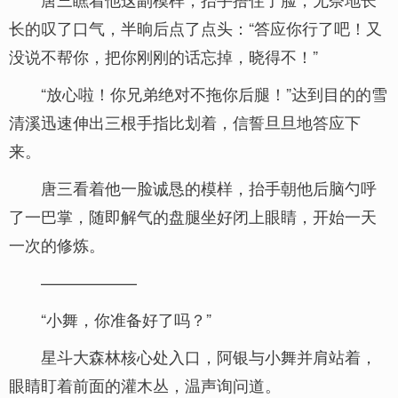
长的叹了口气，半晌后点了点头：“答应你行了吧！又
没说不帮你，把你刚刚的话忘掉，晓得不！”
“放心啦！你兄弟绝对不拖你后腿！”达到目的的雪
清溪迅速伸出三根手指比划着，信誓旦旦地答应下
来。
唐三看着他一脸诚恳的模样，抬手朝他后脑勺呼
了一巴掌，随即解气的盘腿坐好闭上眼睛，开始一天
一次的修炼。
——————
“小舞，你准备好了吗？”
星斗大森林核心处入口，阿银与小舞并肩站着，
眼睛盯着前面的灌木丛，温声询问道。