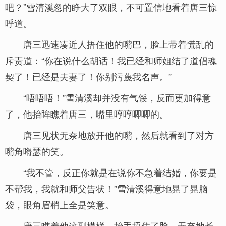
吧？”雪清溪忽的睁大了双眼，不可置信地看着唐三惊
呼道。
唐三迅速凑近人捂住他的嘴巴，脸上带着慌乱的
斥责道：“你在说什么胡话！我已经和师姐结了道侣魂
契了！已经是夫妻了！你别污蔑我名声。”
“唔唔唔！”雪清溪却并没有气馁，反而更加得意
了，他抬眸瞧着唐三，嘴里哼哼唧唧的。
唐三见状无奈地放开他的嘴，然后就看到了对方
嘴角嘚瑟的笑。
“我不管，反正你就是在说你不急着结婚，你要是
不帮我，我就和师父告状！”雪清溪得意地晃了晃脑
袋，眼角眉梢上全是笑意。
唐三瞧着他这副模样，抬手捂住了脸，无奈地长