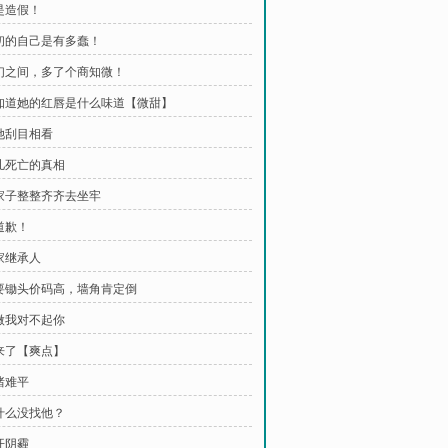
这是造假！
当初的自己是有多蠢！
他们之间，多了个商知微！
想知道她的红唇是什么味道【微甜】
对她刮目相看
女儿死亡的真相
一家子整整齐齐去坐牢
道歉！
沈家继承人
只要锄头价码高，墙角肯定倒
小微我对不起你
他来了【爽点】
绪难平
为什么没找他？
开阴霾