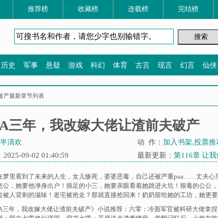
推荐榜
收藏榜
连载榜
完结榜
历史
军事
悬疑
游戏
科幻
体育
古言
现言
幻言
仙侠
夫破产最新章节列表
UA三年，我改嫁大佬让渣前夫破产
半清欢
动 作：
加入书架
,
投票推
25-09-02 01:40:59
最新更新：
第116章 让
在梦里看到了未来的人生，女儿惨死，婆婆恶毒，自己还被严重pua……丈夫
老公，她要他净身出户！插足的小三，她要亲眼看着她跳进火坑！狠毒的公公，
尝被人背刺的滋味！老宅被抢走？那就直接抢回来！奶奶留给她的工坊，她更要想.
UA三年，我改嫁大佬让渣前夫破产》小说推荐：
六零：冷面军官被科研大佬拿捏