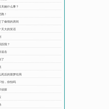
家丑关她什么事？
想跑！
确定了偷情的房间
一个天大的笑话
制
你跟踪我？
胜追击
到了
祝
女儿死后的噩梦结局
我不怕，你怕吗
家侦探
应
动