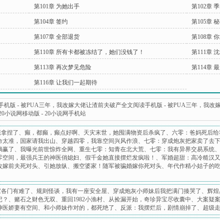
第101章 为她出手
第102章 
第104章 签约
第105章 
第107章 全部退货
第108章 
第110章 所有卡都被冻结了，她们没钱了！
第111章
第113章 再次梦见危险
第114章
第116章 让我们一起期待
手机版
-
被PUA三年，我改嫁大佬让渣前夫破产全文阅读手机版
-
被PUA三年，我改嫁
20小说网移动版
-
20小说网手机站
佬拿捏了
、
癫，都癫，癫点好啊
、
天灾末世，她囤满物资后杀疯了
、
六零：爸妈死后给
命太准，国家请我出山
、
穿越四零，我靠空间兴风作浪
、
七零：穿成炮灰把家卖了去
躺赢了
、
我曝光前世惊炸全网
、
重生七零：知青在北大荒
、
七零：我有异界交易系统
零空间，最强兵王的神医俏媳妇
、
假千金她直接摆烂发疯啦！
、
军婚超甜：高冷糙汉
改嫁前夫死对头
、
引她放纵
、
搬空婆家！随军被骗婚嫁你死对头
、
年代作精小姑子的
家各门有难了
、
规则怪谈，我有一座安全屋
、
穿成炮灰小师妹后我把满门揍哭了
、
辉煌
记？
、
赌石之财色无双
、
重回1982小渔村
、
从捡漏开始，奇珍异宝尽收囊中
、
大案疑
神医娇妻有空间
、
和小师妹作对的，都死绝了
、
反派：我摆烂后，剧情崩掉了
、
超级