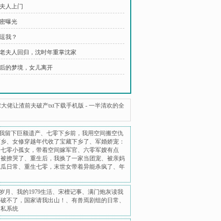
季夫人上门
秘密曝光
你逗我？
 沈老夫人回归，沈时年重掌沈家
 最后的梦境，女儿离开
大佬让渣前夫破产txt下载手机版
-
一半清欢的全
我留下巨额遗产
、
七零下乡前，我用空间搬空仇
下乡
、
女修穿越年代收了宝藏下乡了
、
军婚娇宠：
、
七零小孤女，带着空间嫁军官
、
六零军嫂有点
又被撩哭了
、
重生后，我换了一家当团宠
、
被亲妈
吃瓜日常
、
重生七零，末世女带着异能杀疯了
、
年
岁月
、
我的1979生活
、
宋檀记事
、
满门炮灰读我
案破不了，国家请我出山！
、
有兽焉剧组的日常
、
走私系统