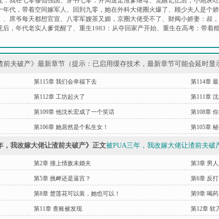
宠：我在七零修仙强国
、
穿书七零：开局送走渣爹继母
、
觉醒记忆后，小炮灰吃
十年代，带着空间嫁军人
、
回到九零，她在外科大佬圈火爆了
、
顾少夫人是个娇
！
、
席爷每天都想官宣
、
八零军嫂茶又媚，京圈大佬受不了
、
财阀小娇妻：叔，
死后，年代老实人爹觉醒了
、
重生1983：从夺回家产开始
、
重生在高考：带着
让渣前夫破产》最新章节（提示：已启用缓存技术，最新章节可能会延时显
第115章 我们会幸福下去
第114章
第112章 工坊起火了
第111章
第109章 他沈长宏成了一个笑话
第108章 
第106章 她居然是个私生女！
第105章 
三年，我改嫁大佬让渣前夫破产》正文
被PUA三年，我改嫁大佬让渣前夫破产
第2章 撞上情敌未婚夫
第3章 男
第5章 挑衅还是逼宫？
第6章 反
第8章 楚莲花可以装，她也可以！
第9章 喝
第11章 查账被发现
第12章 