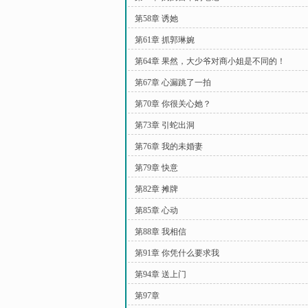
第58章 诱她
第61章 抓郭琳婉
第64章 果然，大少爷对商小姐是不同的！
第67章 心漏跳了一拍
第70章 你很关心她？
第73章 引蛇出洞
第76章 我的未婚妻
第79章 快意
第82章 摊牌
第85章 心动
第88章 我相信
第91章 你凭什么要求我
第94章 送上门
第97章