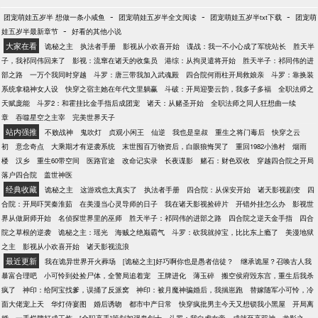
-
-
-
团宠萌娃五岁半 想做一条小咸鱼
团宠萌娃五岁半全文阅读
团宠萌娃五岁半txt下载
团宠萌
-
娃五岁半最新章节
好看的其他小说
大家在看
诡秘之主
执法者手册
影视从小欢喜开始
谍战：我一不小心成了军统站长
胜天半
子，我祁同伟回来了
影视：流窜在诸天的收集员
港综：从拘灵遣将开始
胜天半子：祁同伟的进
部之路
一万个我同时穿越
斗罗：唐三带我加入武魂殿
四合院何雨柱开局救娘亲
斗罗：靠换装
系统拿稳神女人设
快穿之宿主她在年代文里躺赢
斗破：开局迎娶云韵，我多子多福
全职法师之
天赋庞能
斗罗2：和霍挂比金手指后成团宠
诸天：从赌圣开始
全职法师之同人狂想曲一续
章
吞噬星空之主宰
完美世界天子
站内强推
不败战神
鬼吹灯
贞观小闲王
仙逆
我也是皇叔
重生之将门毒后
快穿之云
初
意念奇点
大乘期才有逆袭系统
末世囤百万物资后，白眼狼悔哭了
重回1982小渔村
烟雨
楼
汉乡
重生60带空间
医路官途
改命记实录
长夜谍影
赌石：财色双收
穿越四合院之开局
落户四合院
盖世神医
经典收藏
诡秘之主
这游戏也太真实了
执法者手册
四合院：从保安开始
诸天影视剧变
四
合院：开局吓哭秦淮茹
在美漫当心灵导师的日子
我在诸天影视捡碎片
开错外挂怎么办
影视世
界从做厨师开始
名侦探世界里的巫师
胜天半子：祁同伟的进部之路
四合院之逆天金手指
四合
院之草根的逆袭
诡秘之主：瑶光
海贼之绝巅霸气
斗罗：砍我就掉宝，比比东上瘾了
美漫地狱
之主
影视从小欢喜开始
诸天影视流浪
最近更新
我在诡异世界开火葬场
[诡秘之主]好巧啊你也是愚者信徒？
继承诡屋？召唤古人我
暴富合理吧
小可怜到处捡尸体，全警局追着宠
王牌进化
薄玉碎
搬空侯府毁东宫，重生后我杀
疯了
神印：给阿宝找爹，误捅了反派窝
神印：被月魔神骗婚后，我揣崽跑
替嫁随军小可怜，冷
面大佬宠上天
华灯侍宴图
婚后诱吻
都市中产日常
快穿疯批男主今天又想锁我小黑屋
开局离