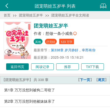
团宠萌娃五岁半 列表
首页
>>
团宠萌娃五岁半
>>
团宠萌娃五岁半全文阅读
团宠萌娃五岁半
作者：
想做一条小咸鱼
其他
已完结
123 万字
最新章节：
第338章 岁月静好，幸而有你
最后更新：2025-09-15 15:16:21
返回书页
阅读记录
推荐
TXT下载
【团宠萌娃五岁半】 共 338 章
【
下一页
】 【
尾页
】
第1章 万万没想到被狗二哥咬了
第2章 万万没想到他被妹妹亲了