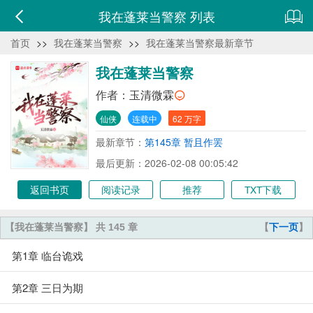
我在蓬莱当警察 列表
首页
>>
我在蓬莱当警察
>>
我在蓬莱当警察最新章节
我在蓬莱当警察
作者：
玉清微霖
仙侠
连载中
62 万字
最新章节：
第145章 暂且作罢
最后更新：2026-02-08 00:05:42
返回书页
阅读记录
推荐
TXT下载
【我在蓬莱当警察】 共 145 章
【
下一页
】
第1章 临台诡戏
第2章 三日为期