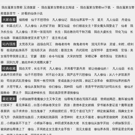
-
-
-
我在蓬莱当警察 玉清微霖
我在蓬莱当警察全文阅读
我在蓬莱当警察txt下载
我在蓬莱当警
-
察最新章节
好看的仙侠小说
大家在看
烟雨楼
仙子不想理你
凡人修仙记
我在仙界富甲一方
遮天
凡人仙葫
丹道仙
途
剑暮点灯人
凡人修仙：从挖矿开始
聚宝仙盆
你们都追女主？那女魔头我娶走了
仙者
我
为长生仙
凡人修仙：开局一张混沌符
长生：我在教坊司千秋万载
我在大虞长生
羽化飞仙
长
生仙路
联姻后我靠便宜夫君飞升了
道主有点咸
站内强推
太荒吞天诀
战场合同工
御魂者传奇
御鬼者传奇
混沌天帝诀
灵墟，剑棺，瞎剑
客
校花的贴身高手
混沌吞天诀
四合院：最强主角
丹武双绝
边军悍卒
盖世神医
官场：美
女领导带我青云直上
官媛
谍影：命令与征服
大宋的智慧
宋檀记事
都市医仙
官路青云
梯
回到九零，她在外科大佬圈火爆了
经典收藏
我在天牢，长生不死
凡人修仙，开局看守废丹房
谁让他修仙的！
凡人仙葫
长生
从炼丹宗师开始
仙子不想理你
对不起小龙女，我尹志平只想修仙
凡人修仙：从八十岁筑基开
始
苟在妖武乱世修仙
我有一枚空间珠
变成血族少女的我，掀起工业革命
偷渡到仙界的炼丹
师
大苍守夜人
修仙从复制开始
你们修仙，我种田
仙府：资质平平的我只好苟出长生
修仙才
能救命
赝太子
我以道种铸长生
我在诡异世界谨慎修仙
最近更新
小师妹她带着魔修少主又争又抢
仙尊每天都在骂我不成器
替师姐网恋，翻车被仙尊
们宠坏了
看见弹幕后，白莲小师妹卷哭全宗
西游：唐僧本是女娇娥
穿书被杀妻证道？魔尊追妻
夜夜哄
仙子求求你，别当鬼修了
大师姐摆烂后，带五个道侣飞升了
绑定捡漏系统，我薅女主羊
毛飞升
伪装隐世仙族后，大佬疯狂跪舔我
冰雪神剑
老太太不服老，修仙界里做烧烤
灵魂互换
后，小师妹装不下去了
小师妹不修仙，种田虐哭各路大佬
长生修仙从族学开始
小师妹叛宗后，
被病娇仙尊缠上了
修仙，开局抢走女主最大金手指！
混元太极道
修仙界杀我，我带蓝星全民修