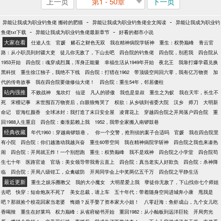
上一页
第1 - 50章
下一页
-
-
异能让我成为职业钓鱼佬 搬砖的肥猫
异能让我成为职业钓鱼佬全文阅读
异能让我成为职业钓
-
-
鱼佬txt下载
异能让我成为职业钓鱼佬最新章节
好看的都市小说
大家在看
仕途人生
官媛
赌石之财色无双
我在精神病院学斩神
重生：权势巅峰
青云官
路：从小职员到封疆大吏
徒儿你无敌了，下山去吧
四合院的钓鱼佬
四合院，别惹我
四合院从
1953开始
四合院：魂穿成烈属，浑身正能量
幸福生活从1949年开始
夜北王
我靠打爆学霸兑换
黑科技
重生徐江独子，我绝不下线
四合院：打猎在1962
带顶级空间回六零，我有亿万物资
加
代的传奇故事
我在四合院要做修仙大佬！
四合院：重生54年，邻居傻柱
站内强推
不败战神
鬼吹灯
仙逆
凡人的骄傲
我也是皇叔
重生之为蚁
我在天牢，长生不
死
宋檀记事
末世囤百万物资后，白眼狼悔哭了
权欲：从乡镇到省委大院
汉乡
师刀
大明新
命记
宦海红颜香
全球冰封：我打造了末日安全屋
凌霄花上
穿越四合院之开局落户四合院
重
回1988人生重启
四合院：秦淮茹赖上我
1952，我带全家搬入南锣鼓巷
经典收藏
年代1960：穿越南锣鼓巷，
你一个交警，抢刑侦的案子合适吗
官媛
我在四合院里
有小院
四合院：你们越激动我越兴奋
重生60带空间
我在精神病院学斩神
四合院之我也来凑热
闹
四合院：开局就王炸！一个别想跑
重生：权势巅峰
我不是戏神
四合院之小学堂
四合院苟
生七十年
医路官途
官场：美女领导带我青云直上
四合院：真当老实人好欺负
四合院：杀神降
临
四合院：开局八级钳工，众禽破防
开局同学会上中奖两亿五千万
四合院之平静生活
最近更新
重生之娱乐圈教父
我的大小魔女
大明星爱上我
孽徒你无敌了，下山找你七个师姐
去吧
快穿：短命炮灰不死了
美女总裁，请上车
五十年代：带着随身空间进城奔小康
甩我是
吧？那就捡个校花回家当老婆
悔婚？反手娶了资本家大小姐！
八零赶海：鱼虾成山，九个女儿吃
香喝辣
重生在好莱坞
权力巅峰：从省府秘书开始
重回1982：从小舢板到远洋巨轮
开局穷光