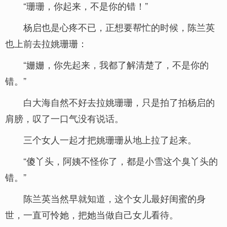
“珊珊，你起来，不是你的错！”
杨启也是心疼不已，正想要帮忙的时候，陈兰英
也上前去拉姚珊珊：
“姗姗，你先起来，我都了解清楚了，不是你的
错。”
白大海自然不好去拉姚珊珊，只是拍了拍杨启的
肩膀，叹了一口气没有说话。
三个女人一起才把姚珊珊从地上拉了起来。
“傻丫头，阿姨不怪你了，都是小雪这个臭丫头的
错。”
陈兰英当然早就知道，这个女儿最好闺蜜的身
世，一直可怜她，把她当做自己女儿看待。