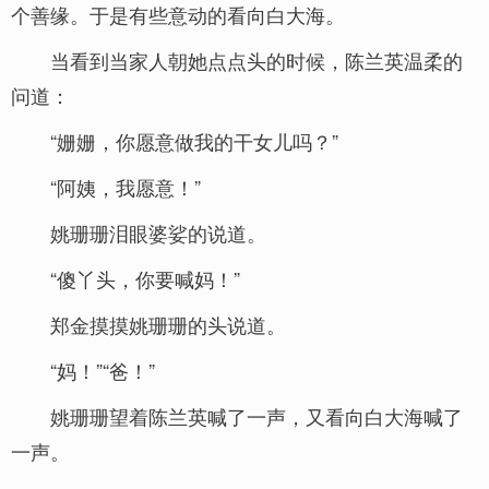
个善缘。于是有些意动的看向白大海。
当看到当家人朝她点点头的时候，陈兰英温柔的
问道：
“姗姗，你愿意做我的干女儿吗？”
“阿姨，我愿意！”
姚珊珊泪眼婆娑的说道。
“傻丫头，你要喊妈！”
郑金摸摸姚珊珊的头说道。
“妈！”“爸！”
姚珊珊望着陈兰英喊了一声，又看向白大海喊了
一声。