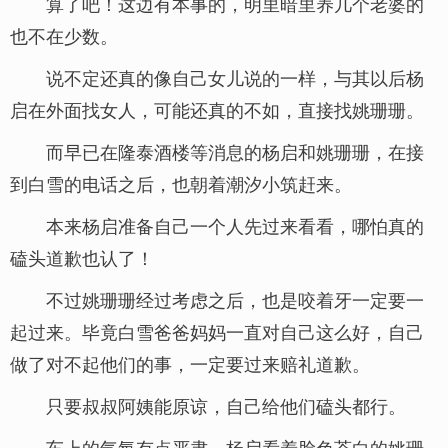
算了吧！这边有本事的，明里暗里养几个老婆的
也不在少数。
说不定还真的像自己女儿说的一样，与其以后杨
启在外面找女人，可能还真的不如，直接找姚珊珊。
而早已在隆泰酒楼等消息的杨启和姚珊珊，在接
到白雪的电话之后，也朝着潮汐小筑赶来。
本来杨启准备自己一个人先过来看看，哪怕真的
磕头道歉也认了！
不过姚珊珊经过考虑之后，也是咬着牙一定要一
起过来。毕竟白雪爸爸妈妈一直对自己这么好，自己
做了对不起他们的事，一定要过来赔礼道歉。
只要叔叔阿姨能原谅，自己给他们磕头都行。
车上的气氛有点严肃，杨启看着脸色苍白的姚珊