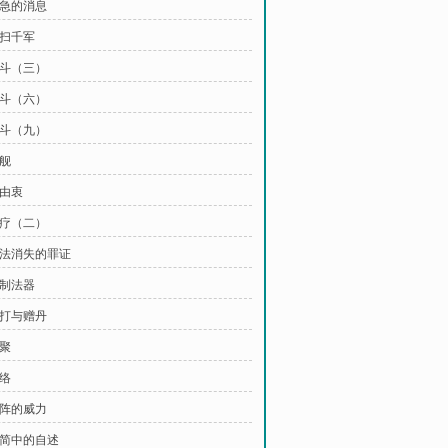
紧急的消息
横扫千军
战斗（三）
战斗（六）
战斗（九）
巨舰
不由衷
治疗（二）
 无法消失的罪证
炼制法器
敲打与赠丹
友聚
联络
法阵的威力
玉简中的自述