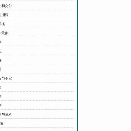
治伤和交付
的渊源
霞楼
华景象
事
死
好
捕
送行与不安
急
求
饶
消息与危机
布阵