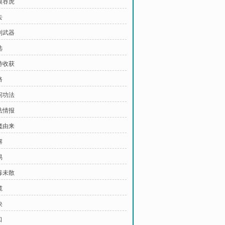
狼吞虎
去
制武器
选
待收获
路
问功法
法情报
魔由来
解
易
毒未散
揽
决
口