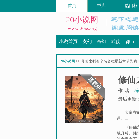
首页
书库
热门榜
20小说网
www.20xs.org
小说首页
玄幻
奇幻
武侠
都市
20小说网
>> 修仙之我有个装备栏最新章节列表
修仙
作 者：
碎
最后更新：20
大道在
遂。...
《修仙
域丹尊
、
纯