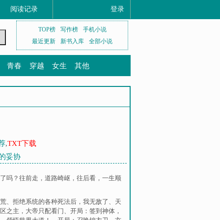
阅读记录
登录
TOP榜
写作榜
手机小说
最近更新
新书入库
全部小说
青春
穿越
女生
其他
荐
,
TXT下载
斧的妥协
了吗？往前走，道路崎岖，往后看，一生顺
荒
、
拒绝系统的各种死法后，我无敌了
、
天
区之主，大帝只配看门
、
开局：签到神体，