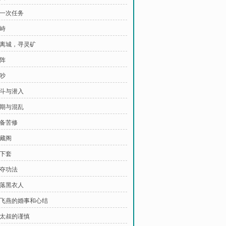
第一次任务
对峙
 再离城，寻灵矿
困阵
争吵
争斗与潜入
死期与混乱
准备苦修
珍藏阁
被下套
争夺功法
花落黑衣人
 王飞燕的婚事和心结
何太叔的谨慎