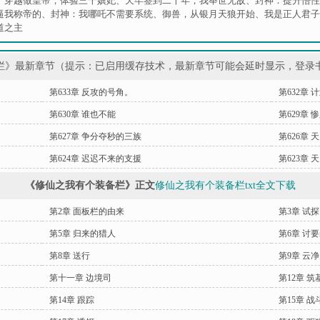
、
穿越做皇帝，体验三千嫔妃
、
天牢签到二十年，我举世无敌
、
封神：提升悟性
逼我称帝的
、
封神：我哪吒不需要系统
、
御兽，从银月天狼开始
、
我是正人君子
道之主
栏》最新章节（提示：已启用缓存技术，最新章节可能会延时显示，登录
第633章 反攻的号角。
第632章 
第630章 谁也不能
第629章 
第627章 争分夺秒的三族
第626章
第624章 迟迟不来的支援
第623章
《修仙之我有个装备栏》正文
修仙之我有个装备栏txt全文下载
第2章 面板栏的由来
第3章 试探
第5章 归来的猎人
第6章 讨
第8章 送行
第9章 云
第十一章 边境司
第12章 
第14章 跟踪
第15章 战