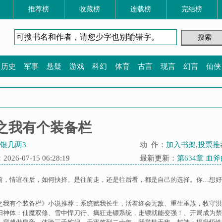
推荐榜
收藏榜
连载榜
完结榜
历史
军事
悬疑
游戏
科幻
体育
古言
现言
幻言
仙侠
之我有个装备栏
银几两3
动 作：
加入书架
,
投票推
26-07-15 06:28:19
最新更新：
第634章 血
前，情谊在后，如何抉择。是往前走，还是往后看，都是自己的选择。你…想好
之我有个装备栏》小说推荐：
系统赋我长生，活着终会无敌
、
重生巫族，牧守洪
阳神体：仙魔双修
、
雪中悍刀行
、
疯狂走镖系统，走镖就能变强！
、
开局成为禁