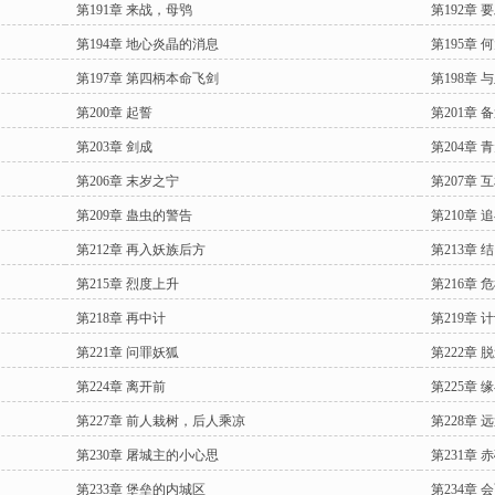
第191章 来战，母鸮
第192章 
第194章 地心炎晶的消息
第195章
第197章 第四柄本命飞剑
第198章 
第200章 起誓
第201章 
第203章 剑成
第204章 
第206章 末岁之宁
第207章
第209章 蛊虫的警告
第210章 
第212章 再入妖族后方
第213章 
第215章 烈度上升
第216章 
第218章 再中计
第219章
第221章 问罪妖狐
第222章 
第224章 离开前
第225章 
第227章 前人栽树，后人乘凉
第228章 
第230章 屠城主的小心思
第231章 
第233章 堡垒的内城区
第234章 