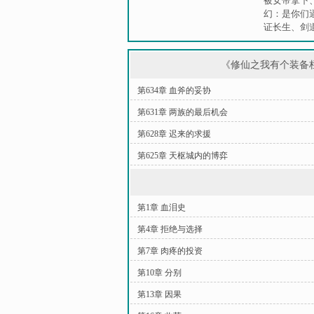
被女帝拿下
幻：是你们
证长生
、
剑
《修仙之我有个装备
第634章 血斧的妥协
第631章 两族的最后机会
第628章 迟来的求援
第625章 天枢城内的博弈
第1章 血泪史
第4章 拒绝与选择
第7章 肉疼的投资
第10章 分别
第13章 因果