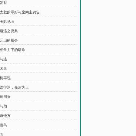
要发财
 何太叔的示好与糜阁主劝告
与玉叽见面
备遁逃之资具
青元山的檄令
 互相角力下的暗杀
追与逃
结因果
危机再现
 计谋得逞，先溜为上
脱逃回来
缘与劫
远遁他方
赤礁岛
会面