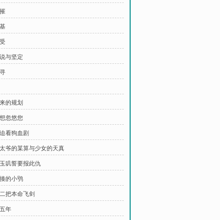
浪摧
筑基
接受
劝说与坚定
苦寻
未来的规划
我想忽悠您
被迫看狗血剧
 老太爷的某算与少女的天真
 我玉叽誓要报此仇
挨揍的小鸮
 第二把本命飞剑
十五年