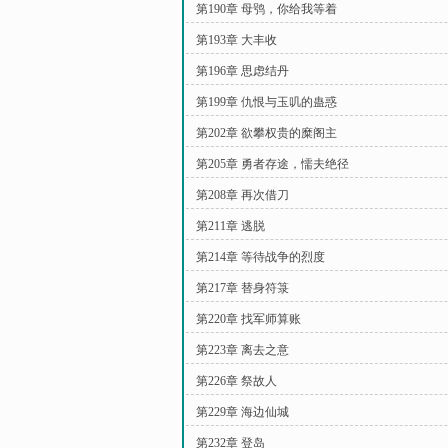
第190章 母鸮，你给我等着
第193章 大丰收
第196章 思虑结丹
第199章 仇恨与玉叽的蛊惑
第202章 欲攀权贵的糜阁主
第205章 勇者存途，懦夫绝径
第208章 再次借刀
第211章 逃脱
第214章 等待战争的烈度
第217章 替身符箓
第220章 找军师算账
第223章 离去之意
第226章 祭故人
第229章 海边仙城
第232章 登岛