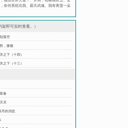
，领悟世界大道！
、
开局：召唤锦衣卫
、
玄
，奈何系统坑我
、
霸天武魂
、
我有青莲一朵
书架即可实时查看。）
计划落空
惨胜，惨败
 天关之下（十四）
 天关之下（十三）
要装备
净天关
筑基丹的消息
斗