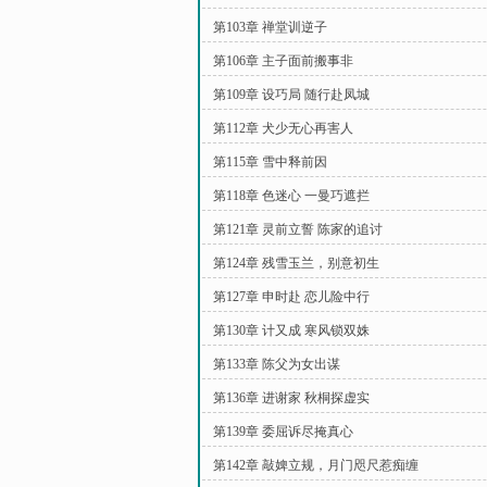
第103章 禅堂训逆子
第106章 主子面前搬事非
第109章 设巧局 随行赴凤城
第112章 犬少无心再害人
第115章 雪中释前因
第118章 色迷心 一曼巧遮拦
第121章 灵前立誓 陈家的追讨
第124章 残雪玉兰，别意初生
第127章 申时赴 恋儿险中行
第130章 计又成 寒风锁双姝
第133章 陈父为女出谋
第136章 进谢家 秋桐探虚实
第139章 委屈诉尽掩真心
第142章 敲婢立规，月门咫尺惹痴缠