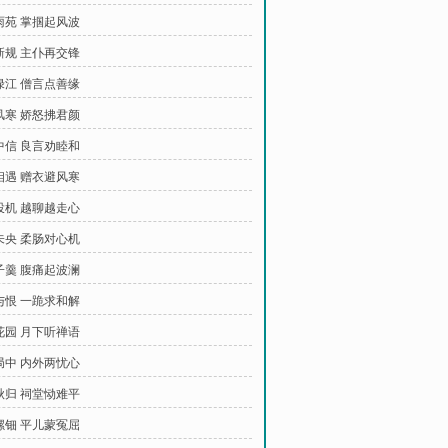
听雨苑 掌掴起风波
立新规 主仆再交锋
鸭绿江 僧言点善缘
染风寒 娇怒拂君颜
笺中信 良言劝睦和
再相遇 赠衣避风寒
话投机 越聊越走心
夜未央 柔肠对心机
莲子羹 腹痛起波澜
悔与恨 一跪求和解
后花园 月下听禅语
困局中 内外两忧心
中秋归 祠堂恸难平
失螺钿 平儿蒙冤屈