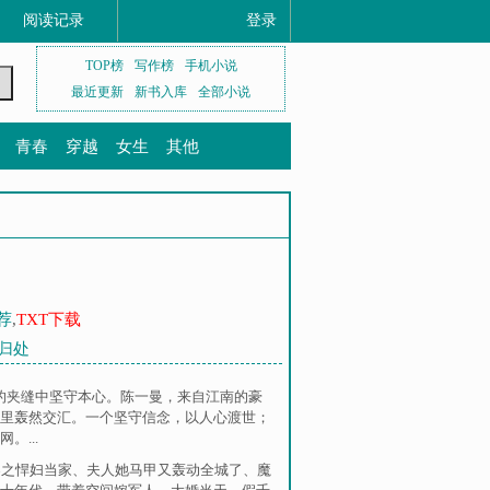
阅读记录
登录
TOP榜
写作榜
手机小说
最近更新
新书入库
全部小说
青春
穿越
女生
其他
荐
,
TXT下载
颜归处
的夹缝中坚守本心。陈一曼，来自江南的豪
里轰然交汇。一个坚守信念，以人心渡世；
...
零之悍妇当家
、
夫人她马甲又轰动全城了
、
魔