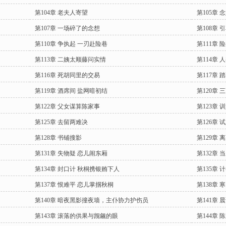
第104章 老夫人寄望
第105章
第107章 一场碎了的念想
第108章 
第110章 争执起 一刃赴险巷
第111章 
第113章 二姨太顺藤问实情
第114章
第116章 死胡同里的交易
第117章 
第119章 酒席间 盐网暗初结
第120章
第122章 父女谋算陈家事
第123章 
第125章 去留两难决
第126章 
第128章 书铺搜影
第129章 
第131章 失物疑 恋儿闹东厢
第132章 
第134章 封口计 秋桐携银贿下人
第135章 
第137章 恨难平 恋儿掌掴秋桐
第138章
第140章 暗夜黑影撞夜墙，主仆协力护伤员
第141章
第143章 滚落的供果与觊觎的眼
第144章 