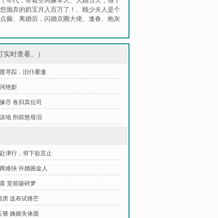
十年代，带着空间嫁军人
、
大婚当天，假千
您抛弃的奶宝月入百万了！
、
顾少夫人是个
点癫
、
离婚后，闪婚京圈大佬
、
逢春
、
炮灰
可实时查看。）
 超度寻踪，旧仆重逢
寒河绝影
尘缘尽 各归其位司
悲凉地 刑前慈母泪
议赴津行，帘下欲言止
旧两难抉 许婚困金人
逢喜 堂前咳碎梦
移西房 送布试锋芒
夺玉簪 姨娘失体面