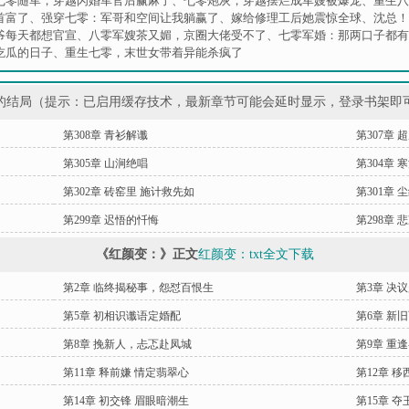
七零随军，穿越闪婚军官后赢麻了
、
七零炮灰，穿越摆烂成军嫂被爆宠
、
重生八
首富了
、
强穿七零：军哥和空间让我躺赢了
、
嫁给修理工后她震惊全球
、
沈总！
爷每天都想官宣
、
八零军嫂茶又媚，京圈大佬受不了
、
七零军婚：那两口子都有
吃瓜的日子
、
重生七零，末世女带着异能杀疯了
的结局（提示：已启用缓存技术，最新章节可能会延时显示，登录书架即
第308章 青衫解谶
第307章
第305章 山涧绝唱
第304章 
第302章 砖窑里 施计救先如
第301章 
第299章 迟悟的忏悔
第298章 
《红颜变：》正文
红颜变：txt全文下载
第2章 临终揭秘事，怨怼百恨生
第3章 决
第5章 初相识谶语定婚配
第6章 新
第8章 挽新人，忐忑赴凤城
第9章 重
第11章 释前嫌 情定翡翠心
第12章 
第14章 初交锋 眉眼暗潮生
第15章 