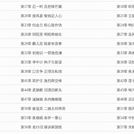
第17章 忍一时 且把锋芒藏
第18章 
第20章 接风宴 银钱定人心
第21章 
第23章 结金兰 暗心疑作伪
第24章 
第26章 同院里 明暗两相生
第27章 
第29章 麟儿至 陈家有喜事
第30章 
第32章 初相识 一臂挽危澜
第33章 
第35章 孕中计 狗子引新谋
第36章 
第38章 口舌争 正理压私情
第39章 
第41章 双护主 激烈两交锋
第42章 
第44章 柔肠断 泪洒旧桥头
第45章 
第47章 诫姨娘 杀鸡儆猴慑
第48章 
第50章 敌寇至 二姨太叩禅房
第51章 
第53章 夜难眠 各怀一重心
第54章 
第56章 老仆泪 痛诉家国恨
第57章 