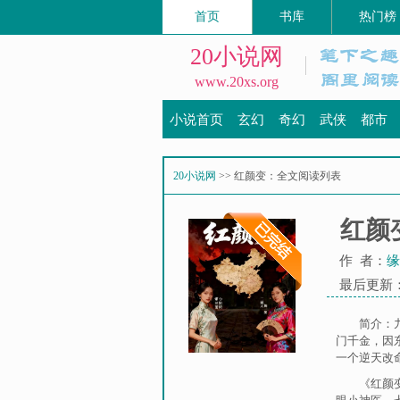
首页
书库
热门榜
20小说网
www.20xs.org
小说首页
玄幻
奇幻
武侠
都市
20小说网
>> 红颜变：全文阅读列表
红颜
作 者：
缘
最后更新：20
简介：
门千金，因
一个逆天改
《红颜