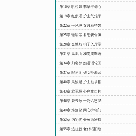
第16章 哄娇娘 翡翠平怨心
第19章 红痕泪 护主气难平
第22章 平风波 女诫勉待婢
第25章 谶语萦 君思妾含嗔
第28章 金兰怨 狗子入厅堂
第31章 凤凰山 和尚赐谶语
第34章 归宅梦 痴语话轮回
第37章 院角闹 婢女拒攀亲
第40章 风波起 护主被掌掴
第43章 蒙冤屈 心痛难自抑
第46章 疑云散 一吻话愁肠
第49章 烽烟起 同心护宅门
第52章 内宅忧 会长两难抉
第55章 追往昔 老仆话旧殇