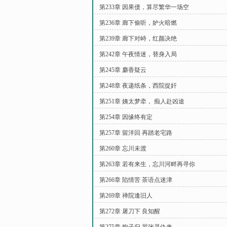
第233章 因果债，算尽繁华一场空
第236章 廊下偷听，妒火暗燃
第239章 廊下对峙，红颜决绝
第242章 午夜情迷，替身入局
第245章 麝香疑云
第248章 夜递纸条，西院捉奸
第251章 姨太梦牵， 痴人赴凶途
第254章 因缘终有定
第257章 留洋回 再踏老宅路
第260章 忘川未渡
第263章 若有来生，忘川河畔再寻你
第266章 陷情苦 茶语点迷津
第269章 禅院逢旧人
第272章 屠刀下 良知醒