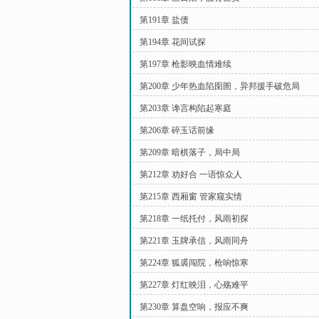
第191章 盐债
第194章 花间试探
第197章 枪影映血情难续
第200章 少年热血陷囹圄，异邦援手破危局
第203章 谗言构陷起寒庭
第206章 碎玉话前缘
第209章 暗棋落子，局中局
第212章 劝好合 一语惊众人
第215章 西厢窗 管家窥实情
第218章 一纸托付，风雨初探
第221章 玉牌承信，风雨同舟
第224章 狐裘闯院，枪响惊寒
第227章 灯红映泪，心殇难平
第230章 算盘空响，报应不爽