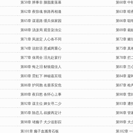
第59章 辨事非 胭脂案落幕
第60章 
第62章 夜惊魂 狭路再相逢
第63章 
第65章 谋退路 缓兵保家园
第66章 
第68章 汤泼局 观音染浊尘
第69章 
第71章 风波定 人心各不同
第72章 
第74章 说软语 恩威两重心
第75章 
第77章 保周全 泪允赴宴行
第78章 
第80章 悔之泪 豺狼窥佳人
第81章 
第83章 霓虹下 神秘嘉宾现
第84章 
第86章 护同胞 名册系安危
第87章 
第89章 夜归愁 各怀心上事
第90章 
第92章 谋主位 婢女寻二少
第93章 
第95章 除恋儿 叔嫂再定计
第96章 
第98章 堵癞子 犬少追影踪
第99章 
第101章 癞子血溅青石板
第102章