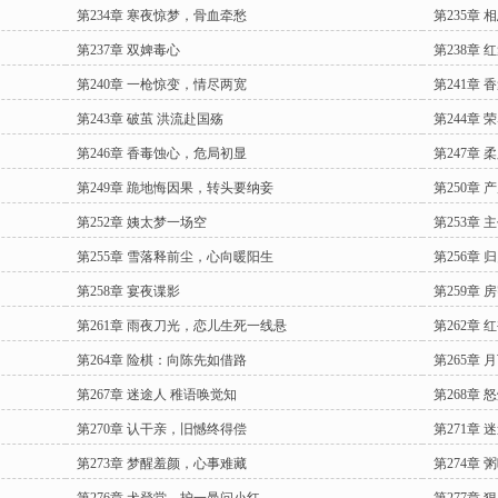
第234章 寒夜惊梦，骨血牵愁
第235章
第237章 双婢毒心
第238章
第240章 一枪惊变，情尽两宽
第241章 
第243章 破茧 洪流赴国殇
第244章
第246章 香毒蚀心，危局初显
第247章
第249章 跪地悔因果，转头要纳妾
第250章
第252章 姨太梦一场空
第253章
第255章 雪落释前尘，心向暖阳生
第256章
第258章 宴夜谍影
第259章 
第261章 雨夜刀光，恋儿生死一线悬
第262章 
第264章 险棋：向陈先如借路
第265章 
第267章 迷途人 稚语唤觉知
第268章 
第270章 认干亲，旧憾终得偿
第271章 
第273章 梦醒羞颜，心事难藏
第274章