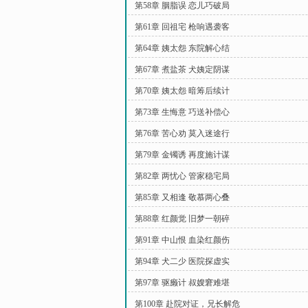
第58章 胭脂误 恋儿巧破局
第61章 回祖宅 枪响遇袭客
第64章 姨太怨 东院解心结
第67章 煮盐茶 犬姨定阴谋
第70章 姨太怨 暗筹后续计
第73章 生悔意 巧送补偿心
第76章 苦心劝 莫入迷途行
第79章 金镯诱 再度施计谋
第82章 两忧心 管家稳宅局
第85章 又相逢 敬慕两心叠
第88章 红颜觉 旧梦一朝碎
第91章 中山恨 血染红颜伤
第94章 犬二少 医院探虚实
第97章 驱癞计 叔嫂窘难堪
第100章 赴院对证，兄长解危