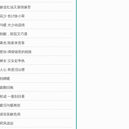
 念姝送红油又落情缘苦
引花少 色计除小翠
险与暖 犬少动温情
 人初醒，医院又巧遇
踏幕色 陈家来贵客
 三更劫 绸缎铺里的错路
训婢女 父女起争执
试人心 再度泪沾襟
离别赠暖
当庭翻旧账
计初成 一曼刮目看
 寒窗泪与暖阁笑
 晨请良医解危局
陈府风波起