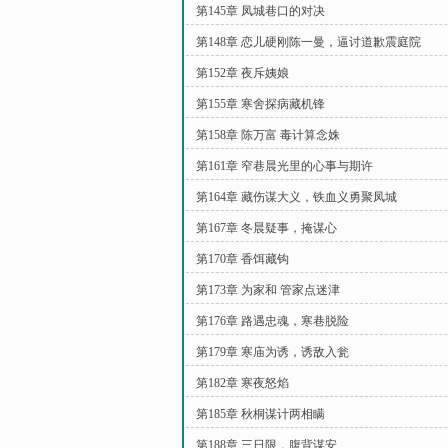
第145章 凤城巷口的对决
第148章 恋儿硬刚陈一曼，逼讨道歉震庭院
第152章 夜斥姨娘
第155章 寒舍探病藏机锋
第158章 陈万富 毒计算念姝
第161章 窄巷晨光里的心事与期许
第164章 藏伤谋大义，铁血义勇聚凤城
第167章 冬晨疑事，掩谋心
第170章 香饵藏钩
第173章 为家和 管家点迷津
第176章 路遇忠魂，寒巷脱险
第179章 寒庙为诱，诱敌入瓮
第182章 寒夜怒焰
第185章 秋桐谋计两相瞒
第188章 三日限，腹背谋安