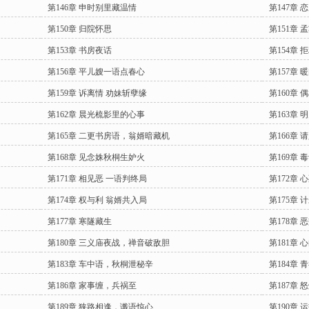
第146章 申时别里藏温情
第147章
第150章 归院怀思
第151章
第153章 书房夜话
第154章 
第156章 平儿嫂一语点春心
第157章
第159章 诉离情 劝妹斩孽缘
第160章 
第162章 晨光梳影里的心事
第163章 
第165章 二更书房语，翁婿暗藏机
第166章
第168章 见念姝秋桐生妒火
第169章 
第171章 相见恶 一语判终局
第172章
第174章 权与利 翁婿共入局
第175章 
第177章 寒隧藏生
第178章 
第180章 三义庙夜战，禅音破敌胆
第181章 
第183章 车中语，秋桐泄秘辛
第184章
第186章 家事缠，兵祸至
第187章 
第189章 狭路相逢，谶语惊心
第190章 