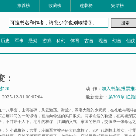
推荐榜
收藏榜
连载榜
完结榜
历史
军事
悬疑
游戏
科幻
体育
古言
现言
幻言
仙侠
变：
梦20
动 作：
加入书架
,
投票推
25-12-31 00:07:04
最新更新：
第309章 红
九一八事变，山河破碎，风云激荡。谢兰?，深宅大院的少奶奶，在礼教与宅斗
东岳庙和尚的一句谶语，被推向命运的风口浪尖。两条命运的轨迹，在高墙深院
命，不甘居于人下。宅斗的权谋、江湖的义气、家国的热血，交织成一张命运之网。
变：》小说推荐：
六零：冷面军官被科研大佬拿捏了
、
80年代剽悍土着女
、
七