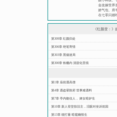
眼小神医
、
金改嫁世界
娇气包
、
席
在七零闪婚
《红颜变：》
第309章 红颜归处
第306章 绝笔寄情
第303章 黑烟迷局
第300章 铁栅内 清甜化苦痕
第1章 庙前遇高僧
第4章 遇盗晕陈府 世事难遇料
第7章 亭内吻佳人， 婢女暗妒生
第10章 新人登堂惊旧主，泪眼对坐诉前因
第13章 细打量 暗窥幽恨生