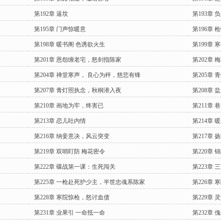
第192章 逼坟
第193章 
第195章 门声惊暖意
第196章
第198章 暖书阁 色诱欲火生
第199章
第201章 恩怨缠老宅，怒剑指陈家
第202章
第204章 禅堂寒声， 良心为秤，慈悲有锋
第205章
第207章 青灯照执念，秋桐潜入夜
第208章 
第210章 画地为牢，终害已
第211章
第213章 恋儿吐内情
第214章 
第216章 纳妾意决，风云突变
第217章
第219章 双哨盯防 梅花密令
第220章 
第222章 碟战第一课：生死闯关
第223章
第225章 一枪赴死护少主，半世忠魂系陈家
第226章
第228章 寒院惊枪，怒讨血债
第229章
第231章 业果引 一命抵一命
第232章