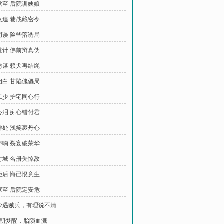
中秋至 后院训姨娘
暗夜追 巷战藏密令
聪明误 险些落诱局
栽赃计 佛前辩真伪
赌坊谋 赖犬再结绳
真相白 甘陷傀儡局
拦二少 护宅同心行
兰心泪 痴心错付君
凝眸处 浅笑裹丹心
枪声响 裂宴破荣华
雪封城 名册失惊敌
遭拒后 悔已恨意生
管家至 后院定安危
犬少遇贼兵，有理说不清
 一朝梦醒，胎陨血溅