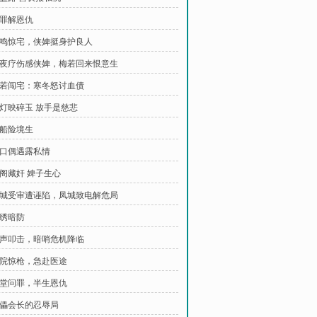
负罪解恩仇
 枪鸣惊宅，侠婢挺身护良人
 寒夜疗伤感侠婢，梅若回来恨意生
 梅若闯宅：寒冬怒讨血债
 青灯映碎玉 放手是慈悲
盐船险境生
 巷口偶遇露私情
暖阁藏奸 婢子生心
 扬城受审遭诬陷，凤城致电解危局
锦绣暗防
 三声叩击，暗哨危机降临
 寒院惊枪，急赴医途
 灵堂问罪，半生恩仇
 傀儡会长的忍辱局