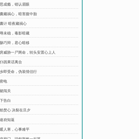
 相思成瘾，错认眉眼
 红囊藏祸心，暗害腹中胎
香囊计 暗夜藏祸心
 荣辱未稳，毒影暗藏
 柔肠巧辩，君心暗移
 产房威胁一尸两命，转头安置心上人
 主仆因果话离合
 归乡即受命，伪装情侣行
房密电
红裙闯关
月下告白
怒焰焚心 决裂在旦夕
迷途劝知返
 粥暖人寒，心事难平