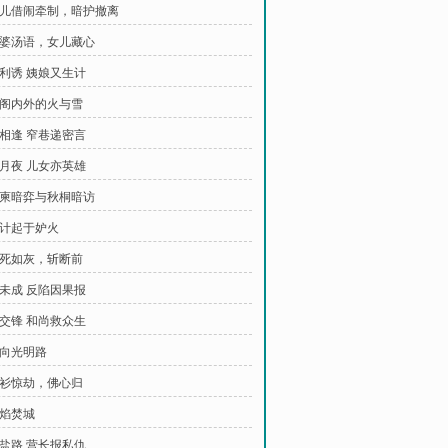
 恋儿借闹牵制，暗护撤离
 孟婆汤语，女儿藏心
拒利诱 姨娘又生计
 暖阁内外的火与雪
偶相逢 窄巷递密言
明月夜 儿女亦英雄
 请柬暗弈与秋桐暗访
毒计起于妒火
 心死如灰，斩断前
计未成 反陷因果报
恶交锋 和尚救众生
心向光明路
 青衫惊劫，佛心归
怒焰焚城
运盐路 营长报私仇