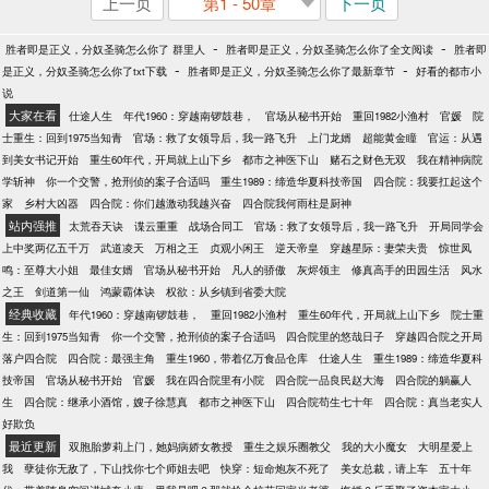
上一页
第1 - 50章
下一页
-
-
胜者即是正义，分奴圣骑怎么你了 群里人
胜者即是正义，分奴圣骑怎么你了全文阅读
胜者即
-
-
是正义，分奴圣骑怎么你了txt下载
胜者即是正义，分奴圣骑怎么你了最新章节
好看的都市小
说
大家在看
仕途人生
年代1960：穿越南锣鼓巷，
官场从秘书开始
重回1982小渔村
官媛
院
士重生：回到1975当知青
官场：救了女领导后，我一路飞升
上门龙婿
超能黄金瞳
官运：从遇
到美女书记开始
重生60年代，开局就上山下乡
都市之神医下山
赌石之财色无双
我在精神病院
学斩神
你一个交警，抢刑侦的案子合适吗
重生1989：缔造华夏科技帝国
四合院：我要扛起这个
家
乡村大凶器
四合院：你们越激动我越兴奋
四合院我何雨柱是厨神
站内强推
太荒吞天诀
谍云重重
战场合同工
官场：救了女领导后，我一路飞升
开局同学会
上中奖两亿五千万
武道凌天
万相之王
贞观小闲王
逆天帝皇
穿越星际：妻荣夫贵
惊世凤
鸣：至尊大小姐
最佳女婿
官场从秘书开始
凡人的骄傲
灰烬领主
修真高手的田园生活
风水
之王
剑道第一仙
鸿蒙霸体诀
权欲：从乡镇到省委大院
经典收藏
年代1960：穿越南锣鼓巷，
重回1982小渔村
重生60年代，开局就上山下乡
院士重
生：回到1975当知青
你一个交警，抢刑侦的案子合适吗
四合院里的悠哉日子
穿越四合院之开局
落户四合院
四合院：最强主角
重生1960，带着亿万食品仓库
仕途人生
重生1989：缔造华夏科
技帝国
官场从秘书开始
官媛
我在四合院里有小院
四合院一品良民赵大海
四合院的躺赢人
生
四合院：继承小酒馆，嫂子徐慧真
都市之神医下山
四合院苟生七十年
四合院：真当老实人
好欺负
最近更新
双胞胎萝莉上门，她妈病娇女教授
重生之娱乐圈教父
我的大小魔女
大明星爱上
我
孽徒你无敌了，下山找你七个师姐去吧
快穿：短命炮灰不死了
美女总裁，请上车
五十年