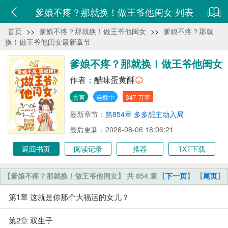
爹娘不疼？那就换！做王爷他闺女 列表
首页
>>
爹娘不疼？那就换！做王爷他闺女
>>
爹娘不疼？那就
换！做王爷他闺女最新章节
爹娘不疼？那就换！做王爷他闺女
作者：
醋味蛋黄酥
古言
连载中
347 万字
最新章节：
第854章 多多想主动入局
最后更新：2026-08-06 18:06:21
返回书页
阅读记录
推荐
TXT下载
【爹娘不疼？那就换！做王爷他闺女】 共 854 章
【
下一页
】 【
尾页
】
第1章 这就是你那个大福运的女儿？
第2章 双生子