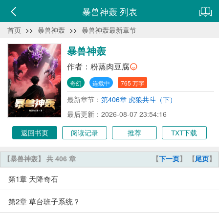
暴兽神轰 列表
首页
>>
暴兽神轰
>>
暴兽神轰最新章节
暴兽神轰
作者：
粉蒸肉豆腐
奇幻
连载中
765 万字
最新章节：
第406章 虎狼共斗（下）
最后更新：2026-08-07 23:54:16
返回书页
阅读记录
推荐
TXT下载
【暴兽神轰】 共 406 章
【
下一页
】 【
尾页
】
第1章 天降奇石
第2章 草台班子系统？