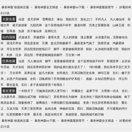
-
-
-
-
暴兽神轰 粉蒸肉豆腐
暴兽神轰全文阅读
暴兽神轰txt下载
暴兽神轰最新章节
好看的奇
幻小说
大家在看
仙逆
逆天邪神
雪鹰领主
诛仙
我欲封天
造化之门
不朽凡人
凡人修仙传
吞
噬古帝
诸天旅游家
九阳武神
这个巫师他就不科学
极道剑尊
完美之双重卧底
山林王国
剑
墟
至尊鼎
负鼎
弃子修仙录
巫师纪元
站内强推
武道凌天
穿越星际：妻荣夫贵
凡人的骄傲
谍云重重
从笑傲开始，无限被动光
环
混沌天帝诀
我也是皇叔
天渊
盘点历朝败家子，嬴政老朱气疯了
医路官途
鸿蒙霸体
诀
寻宝全世界
四合院里的悠哉日子
躺平：老婆修炼我变强
权欲：从乡镇到省委大院
我欲封
天
剑来
汉乡
四合院：带着娄晓娥提前躺平
万古第一神
经典收藏
仙逆
凡人修仙传
躺平：老婆修炼我变强
这个巫师他就不科学
影视世界：从庆余
年开始
天才杂役
我在异界种田封神
我的徒弟们都太逆天了！
1秒1骷髅，我在高考开启亡灵天
灾！
万古邪帝
巫界征途
超凡大航海
全民领主，开局召唤历史名将
神印王座
玄幻：傻子开
局，从猎户开始修炼
全民：召唤师弱？开局觉醒金铲铲系统！
诡秘：从知识荒野走出
浮云列
车
重生盘龙
玄幻：多子多福就变强？给我生！
最近更新
一剑惊天下，可她身后的男人更可怕！
狩魔骑士
盗梦千年
大周第一武夫
玄幻：
人在废丹房，我能合成万物
剑斩仙门
异世界转生为猪神
圣光净化？我的哥布林会电磁炮
救下
精灵奴隶后，我被推倒了
雄鹰领主：卡牌招募打造雄城崛起
变身！转生异世界精灵领主
重生
之，玉龙大陆
天界三害异界游
血肉法典
神秘的宝箱
西幻，我能召唤战舰
月与鸢尾的伴行
诗
红星照耀整个世界
通天塔，我是光明主宰
兽娘部落，我的商城可购万物
-
-
-
-
暴兽神轰 粉蒸肉豆腐
暴兽神轰txt下载
暴兽神轰最新章节
暴兽神轰全文阅读
好看的奇
幻小说