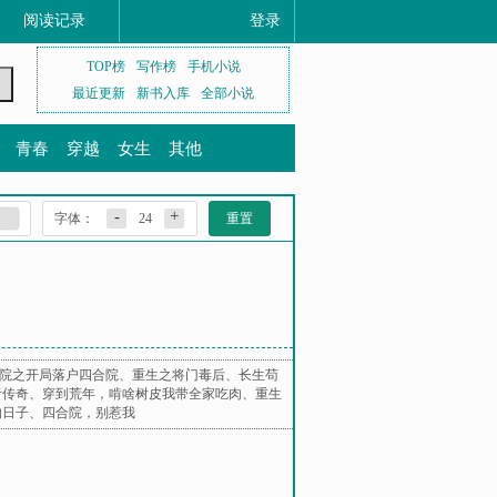
阅读记录
登录
TOP榜
写作榜
手机小说
最近更新
新书入库
全部小说
青春
穿越
女生
其他
-
+
字体：
24
重置
院之开局落户四合院
、
重生之将门毒后
、
长生苟
者传奇
、
穿到荒年，啃啥树皮我带全家吃肉
、
重生
的日子
、
四合院，别惹我