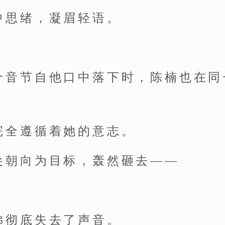
中思绪，凝眉轻语。
个音节自他口中落下时，陈楠也在同
完全遵循着她的意志。
尖朝向为目标，轰然砸去——
佛彻底失去了声音。