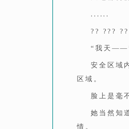
......
?? ??? ??
“我天——
安全区域
区域。
脸上是毫
她当然知
情。