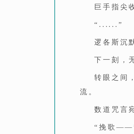
巨手指尖
“......”
逻各斯沉
下一刻，
转眼之间
流。
数道咒言
“挽歌——