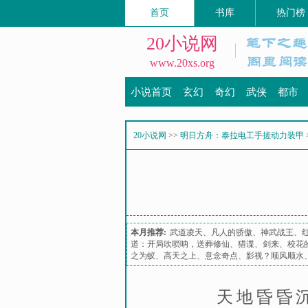
首页
书库
热门榜
20小说网
www.20xs.org
小说首页
玄幻
奇幻
武侠
都市
20小说网
>>
明日方舟：泰拉电工手搓动力装甲
本月推荐:
武道凌天
、
凡人的骄傲
、
神武战王
、
道：开局吹唢呐，送葬修仙
、
猎谍
、
剑来
、
校花
之为蚁
、
高天之上
、
意念奇点
、
影视？顺风顺水
天地昏昏