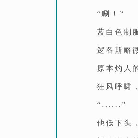
“唰！”
蓝白色制
逻各斯略
原本灼人
狂风呼啸
“......”
他低下头