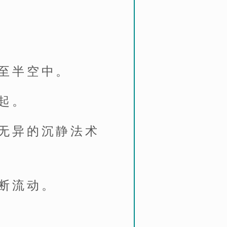
至半空中。
起。
无异的沉静法术
断流动。