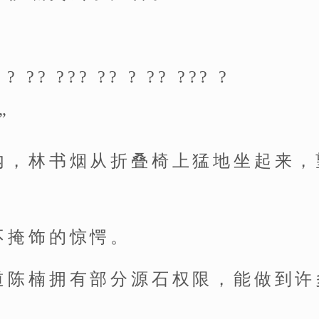
 ? ?? ??? ?? ? ?? ??? ?
”
内，林书烟从折叠椅上猛地坐起来，
不掩饰的惊愕。
道陈楠拥有部分源石权限，能做到许