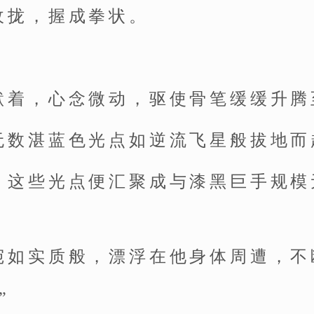
收拢，握成拳状。
默着，心念微动，驱使骨笔缓缓升腾
无数湛蓝色光点如逆流飞星般拔地而
，这些光点便汇聚成与漆黑巨手规模
宛如实质般，漂浮在他身体周遭，不
”