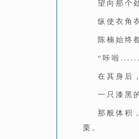
望向那个
纵使衣角
陈楠始终
“咔啦.....
在其身后
一只漆黑
那般体积
栗。