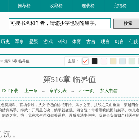
推荐榜
收藏榜
连载榜
完结榜
历史
军事
悬疑
游戏
科幻
体育
古言
现言
幻言
仙侠
>> 第516章 临界值
主题：
第516章 临界值
TXT下载
上一章
章节列表
>下一页
加入书签
←
→
红色莫斯科
、
官场争雄，从女书记的秘书开始
、
风水之王
、
抗战之关山重重
、
穿越四合
的贴身高手
、
综武：开局圣心诀，躺平就变强
、
四合院：带着娄晓娥提前躺平
、
御鬼
、
剑道之主
、
惊，我在求生游戏做关系户
、
漫威魔法事件簿
、
我在长安做妇产科医生
沉沉。