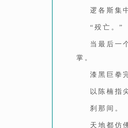
逻各斯集
“殁亡。”
当最后一
掌。
漆黑巨拳
以陈楠指
刹那间。
天地都仿