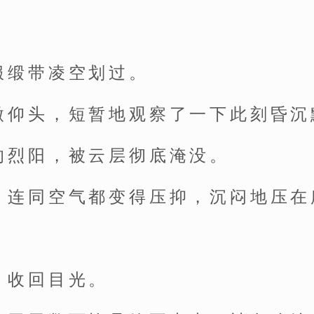
服缎带凌空划过。
微仰头，短暂地观察了一下此刻昏沉
的烈阳，被云层彻底淹没。
，连同空气都变得压抑，沉闷地压在
，收回目光。