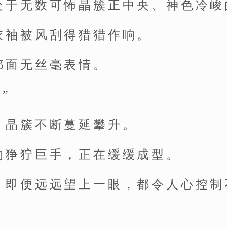
处于无数可怖晶簇正中央、神色冷峻
衣袖被风刮得猎猎作响。
都面无丝毫表情。
.”
，晶簇不断蔓延攀升。
的狰狞巨手，正在缓缓成型。
，即便远远望上一眼，都令人心控制