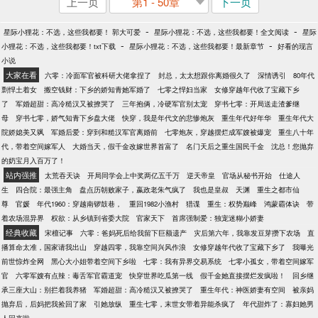
上一页
第1 - 50章
下一页
-
-
星际小狸花：不选，这些我都要！ 郭大可爱
星际小狸花：不选，这些我都要！全文阅读
星际
-
-
小狸花：不选，这些我都要！txt下载
星际小狸花：不选，这些我都要！最新章节
好看的现言
小说
大家在看
六零：冷面军官被科研大佬拿捏了
封总，太太想跟你离婚很久了
深情诱引
80年代
剽悍土着女
搬空钱财：下乡的娇知青她军婚了
七零之悍妇当家
女修穿越年代收了宝藏下乡
了
军婚超甜：高冷糙汉又被撩哭了
三年抱俩，冷硬军官别太宠
穿书七零：开局送走渣爹继
母
穿书七零，娇气知青下乡盘大佬
快穿，我是年代文的悲惨炮灰
重生年代好年华
重生年代大
院娇媳美又飒
军婚后爱：穿到和糙汉军官离婚前
七零炮灰，穿越摆烂成军嫂被爆宠
重生八十年
代，带着空间嫁军人
大婚当天，假千金改嫁世界首富了
名门天后之重生国民千金
沈总！您抛弃
的奶宝月入百万了！
站内强推
太荒吞天诀
开局同学会上中奖两亿五千万
逆天帝皇
官场从秘书开始
仕途人
生
四合院：最强主角
盘点历朝败家子，嬴政老朱气疯了
我也是皇叔
天渊
重生之都市仙
尊
官媛
年代1960：穿越南锣鼓巷，
重回1982小渔村
猎谍
重生：权势巅峰
鸿蒙霸体诀
带
着农场混异界
权欲：从乡镇到省委大院
官家天下
首席强制爱：独宠迷糊小娇妻
经典收藏
宋檀记事
六零：爸妈死后给我留下巨额遗产
灾后第六年，我靠发豆芽攒下农场
直
播算命太准，国家请我出山
穿越四零，我靠空间兴风作浪
女修穿越年代收了宝藏下乡了
我曝光
前世惊炸全网
黑心大小姐带着空间下乡啦
七零：我有异界交易系统
七零小孤女，带着空间嫁军
官
六零军嫂有点辣：毒舌军官霸道宠
快穿世界吃瓜第一线
假千金她直接摆烂发疯啦！
回乡继
承三座大山：别拦着我养猪
军婚超甜：高冷糙汉又被撩哭了
重生年代：神医娇妻有空间
被亲妈
抛弃后，后妈把我捡回了家
引她放纵
重生七零，末世女带着异能杀疯了
年代甜炸了：寡妇她男