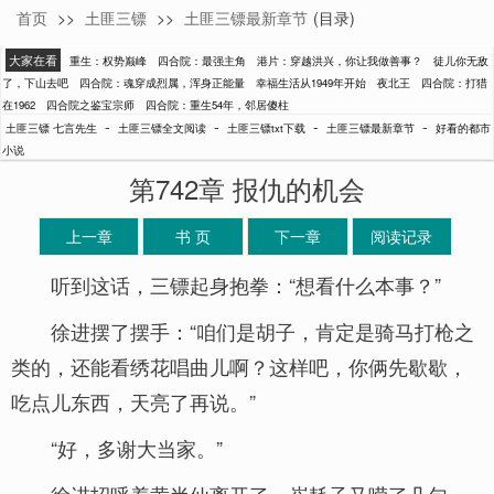
首页
>>
土匪三镖
>>
土匪三镖最新章节
(目录)
七言先生
大家在看
重生：权势巅峰
四合院：最强主角
港片：穿越洪兴，你让我做善事？
徒儿你无敌
了，下山去吧
四合院：魂穿成烈属，浑身正能量
幸福生活从1949年开始
夜北王
四合院：打猎
在1962
四合院之鉴宝宗师
四合院：重生54年，邻居傻柱
-
-
-
-
土匪三镖 七言先生
土匪三镖全文阅读
土匪三镖txt下载
土匪三镖最新章节
好看的都市
小说
第742章 报仇的机会
上一章
书 页
下一章
阅读记录
听到这话，三镖起身抱拳：“想看什么本事？”
徐进摆了摆手：“咱们是胡子，肯定是骑马打枪之
类的，还能看绣花唱曲儿啊？这样吧，你俩先歇歇，
吃点儿东西，天亮了再说。”
“好，多谢大当家。”