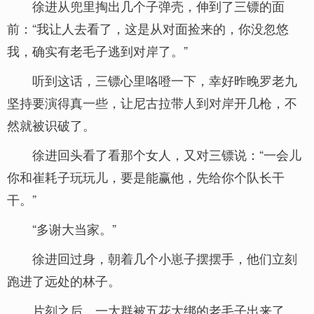
徐进从兜里掏出几个子弹壳，伸到了三镖的面
前：“我让人去看了，这是从对面捡来的，你没忽悠
我，确实有老毛子逃到对岸了。”
听到这话，三镖心里咯噔一下，幸好昨晚罗老九
坚持要演得真一些，让尼古拉带人到对岸开几枪，不
然就被识破了。
徐进回头看了看那个女人，又对三镖说：“一会儿
你和崔耗子玩玩儿，要是能赢他，先给你个队长干
干。”
“多谢大当家。”
徐进回过身，朝着几个小崽子摆摆手，他们立刻
跑进了远处的林子。
片刻之后，一大群被五花大绑的老毛子出来了，