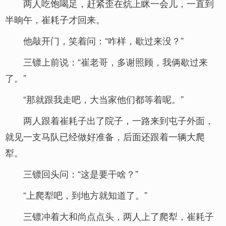
两人吃饱喝足，赶紧歪在炕上眯一会儿，一直到
半晌午，崔耗子才回来。
他敲开门，笑着问：“咋样，歇过来没？”
三镖上前说：“崔老哥，多谢照顾，我俩歇过来
了。”
“那就跟我走吧，大当家他们都等着呢。”
两人跟着崔耗子出了院子，一路来到屯子外面，
就见一支马队已经做好准备，后面还跟着一辆大爬
犁。
三镖回头问：“这是要干啥？”
“上爬犁吧，到地方就知道了。”
三镖冲着大和尚点点头，两人上了爬犁，崔耗子