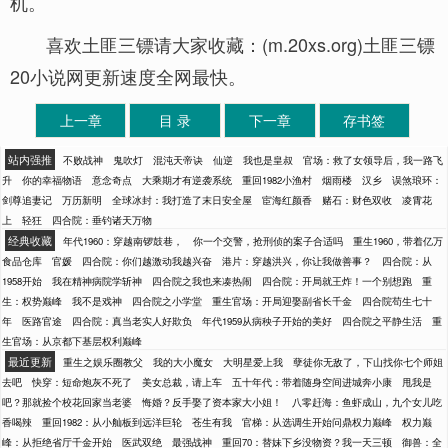
机。
喜欢土匪三镖请大家收藏：(m.20xs.org)土匪三镖
20小说网更新速度全网最快。
上一章
目 录
下一章
存书签
站内强推
不败战神
鬼吹灯
混沌天帝诀
仙逆
我也是皇叔
官场：救了女领导后，我一路飞
升
你的幸福物语
意念奇点
大乘期才有逆袭系统
重回1982小渔村
烟雨楼
汉乡
误煞琅环：
剑尊追妻记
万历新明
全球冰封：我打造了末日安全屋
宦海红颜香
赌石：财色双收
凌霄花
上
轻狂
四合院：垂钓诸天万物
经典收藏
年代1960：穿越南锣鼓巷，
你一个交警，抢刑侦的案子合适吗
重生1960，带着亿万
食品仓库
官媛
四合院：你们越激动我越兴奋
港片：穿越洪兴，你让我做善事？
四合院：从
1958开始
我在精神病院学斩神
四合院之我也来凑热闹
四合院：开局就王炸！一个别想跑
重
生：权势巅峰
我不是戏神
四合院之小学堂
重生官场：开局迎娶副省长千金
四合院苟生七十
年
医路官途
四合院：真当老实人好欺负
年代1959从病秧子开始的美好
四合院之平静生活
重
生官场：从京都下基层权利巅峰
最近更新
重生之娱乐圈教父
我的大小魔女
大明星爱上我
孽徒你无敌了，下山找你七个师姐
去吧
快穿：短命炮灰不死了
美女总裁，请上车
五十年代：带着随身空间进城奔小康
甩我是
吧？那就捡个校花回家当老婆
悔婚？反手娶了资本家大小姐！
八零赶海：鱼虾成山，九个女儿吃
香喝辣
重回1982：从小舢板到远洋巨轮
苍生有我
官梯：从选调生开始问鼎权力巅峰
权力巅
峰：从拒绝省厅千金开始
医武双绝
最强战神
重回70：替妹下乡没物资？我一天三顿
御兽：全