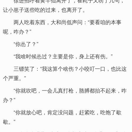
徐进招呼着黄半仙离开了，崔耗子又唠了几句，
让小崽子送些吃的过来，也离开了。
两人吃着东西，大和尚低声问：“要看咱的本事
呢，咋办？”
“你怂了？”
“我啥时候怂过？主要是你，身上还有伤。”
三镖笑了：“我这算个啥伤？小咬叮一口，也比这
个严重。”
“你就吹吧，一会儿真打枪，胳膊都抬不起来，咋
办？”
“你就放心吧，肯定没问题，赶紧吃，吃饱了歇
歇。”