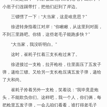
小崽子们连踢带打，把他们赶到了岸边。
三镖愣了一下：“大当家，这是啥意思？”
徐进转身指着江对岸：“你瞅瞅，从这里到对面，
不到三里路吧。你猜，这些老毛子能跑多快？”
“大当家，我没听明白。”
这时，崔耗子扛着三支长枪过来了。
徐进接过一支枪，拉开枪栓，往里面压了五发子
弹，递给三镖。又给另一支长枪压满五发子弹，递给
了大和尚。
崔耗子拎着另外一支枪，笑着说：“我毕竟是炮
头，不能欺负你们。这样吧，我一个人，你们俩，每
把枪里五发子弹，一会儿咱们看看，谁打得老毛子