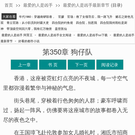
首页
>>
最爱的人是凶手
>>
最爱的人是凶手最新章节
(目录)
阿育王
大家在看
年代1960：穿越南锣鼓巷，
官媛
官场：救了女领导后，我一路飞升
赌石之财色无
双
青云官路：从小职员到封疆大吏
四合院的钓鱼佬
四合院，别惹我
四合院我何雨柱是厨
神
带顶级空间回六零，我有亿万物资
盖世医仙
-
-
-
最爱的人是凶手 阿育王
最爱的人是凶手全文阅读
最爱的人是凶手txt下载
最爱的人是凶手
-
最新章节
好看的都市小说
第350章 狗仔队
上一章
书 页
下一页
阅读记录
香港，这座被霓虹灯点亮的不夜城，每一寸空气
里都弥漫着繁华与神秘的气息。
街头巷尾，穿梭着行色匆匆的人群；豪车呼啸而
过，扬起一阵风，仿佛要将这座城市的故事都卷入无
尽的夜色之中。
在王国璋飞赴伦敦参加女儿婚礼时，湘氐市招商