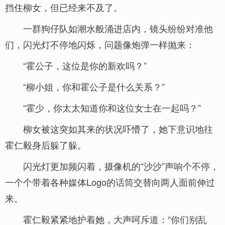
挡住柳女，但已经来不及了。
一群狗仔队如潮水般涌进店内，镜头纷纷对准他
们，闪光灯不停地闪烁，问题像炮弹一样抛来：
“霍公子，这位是你的新欢吗？”
“柳小姐，你和霍公子是什么关系？”
“霍少，你太太知道你和这位女士在一起吗？”
柳女被这突如其来的状况吓懵了，她下意识地往
霍仁毅身后躲了躲。
闪光灯更加频闪着，摄像机的“沙沙”声响个不停，
一个个带着各种媒体Logo的话筒交替向两人面前伸过
来。
霍仁毅紧紧地护着她，大声呵斥道：“你们别乱