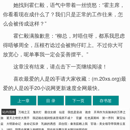
她找到霍仁毅，语气中带着一丝愤怒：“霍主席，
你看看现在成什么了？我们只是正常的工作往来，怎
么会被传成这样？”
霍仁毅满脸歉意：“柳总，对唔住呀，都系我思虑
得唔够周全，压根冇谂过会被狗仔盯上。不过你大可
放宽心，呢单事我一定会妥善摆平。”
这章没有结束，请点击下一页继续阅读！
喜欢最爱的人是凶手请大家收藏：(m.20xs.org)最
爱的人是凶手20小说网更新速度全网最快。
上一章
目 录
下一页
存书签
站内强推
万相之王
鬼吹灯
最佳女婿
仙逆
我也是皇叔
诡舍
开局作为实验体的万界之
旅
遮天之绝世大黑手
我还能在规则怪谈里塌房不成？
官媛
红色莫斯科
第一序列
聚宝仙
盆
大明新命记
改命记实录
乳娘的诱惑
四合院：秦淮茹赖上我
官场：美女领导带我青云直
上
1952，我带全家搬入南锣鼓巷
我在娱乐圈当风水顾问的那些年