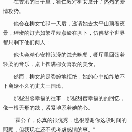
在香港的日子里，霍仁毅对柳女展开了热烈的爱
情攻势。
他会在柳女忙碌一天后，邀请她去太平山顶看夜
景，璀璨的灯光如繁星般点缀在脚下，仿佛整个世界
都只剩下他们两人；
他也会精心安排浪漫的烛光晚餐，餐厅里回荡着
轻柔的音乐，桌上摆满柳女喜欢的美食。
然而，柳女总是委婉地拒绝，她的心中始终放不
下离婚不久的丈夫王国璋。
那些温馨幸福的往事，那些甜蜜幸福的的回忆，
像一根无形的线，紧紧地系着她的心。
“霍公子，你真的很优秀，也很感谢你这段时间的
照顾，但我现在还不想考虑感情的事。”