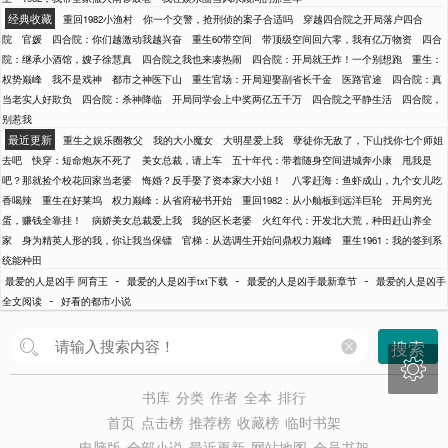
经典收藏
重回1982小渔村
你一个交警，抢刑侦的案子合适吗
穿越四合院之开局落户四合
院
官媛
四合院：你们越激动我越兴奋
重生60带空间
带顶级空间回六零，我有亿万物资
四合
院：继承小酒馆，嫂子徐慧真
四合院之我也来凑热闹
四合院：开局就王炸！一个别想跑
重生：
权势巅峰
我不是戏神
都市之神医下山
重生官场：开局迎娶副省长千金
医路官途
四合院：真
当老实人好欺负
四合院：杀神降临
开局同学会上中奖两亿五千万
四合院之平静生活
四合院，
别惹我
最近更新
重生之娱乐圈教父
我的大小魔女
大明星爱上我
孽徒你无敌了，下山找你七个师姐
去吧
快穿：短命炮灰不死了
美女总裁，请上车
五十年代：带着随身空间进城奔小康
甩我是
吧？那就捡个校花回家当老婆
悔婚？反手娶了资本家大小姐！
八零赶海：鱼虾成山，九个女儿吃
香喝辣
重生在好莱坞
权力巅峰：从省府秘书开始
重回1982：从小舢板到远洋巨轮
开局穷光
蛋，赚钱全靠挂！
病娇美女总裁爱上我
我的区长老婆
火红年代：开发北大荒，种田赶山养全
家
身为精英人形的我，你让我当保镖
官梯：从选调生开始问鼎权力巅峰
重生1961：我的签到系
统能种田
-
-
-
最爱的人是凶手 阿育王
最爱的人是凶手txt下载
最爱的人是凶手最新章节
最爱的人是凶手
-
全文阅读
好看的都市小说
搜索

书库
分类
作者
全本
排行
首页
点击榜
推荐榜
收藏榜
临时书架
电脑版
全部小说
最近更新
网站地图
会员书架