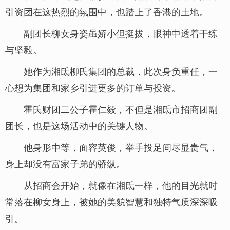
引资团在这热烈的氛围中，也踏上了香港的土地。
副团长柳女身姿虽娇小但挺拔，眼神中透着干练
与坚毅。
她作为湘氐柳氏集团的总裁，此次身负重任，一
心想为集团和家乡引进更多的订单与投资。
霍氏财团二公子霍仁毅，不但是湘氐市招商团副
团长，也是这场活动中的关键人物。
他身形中等，面容英俊，举手投足间尽显贵气，
身上却没有富家子弟的骄纵。
从招商会开始，就像在湘氐一样，他的目光就时
常落在柳女身上，被她的美貌智慧和独特气质深深吸
引。