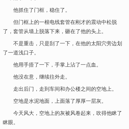
他抓住了门框，稳住了。
但门框上的一根电线套管在刚才的震动中松脱
了，套管从墙上脱落下来，砸在了他的头上。
不是重击，只是刮了一下，在他的太阳穴旁边划
了一道浅口子。
他用手捂了一下，手掌上沾了一点血。
他没在意，继续往外走。
走出后门，走到车间和办公楼之间的空地上。
空地是水泥地面，上面落了厚厚一层灰。
今天风大，空地上的灰被风卷起来，吹得他眯了
眯眼。