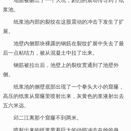
浆池。
纸浆池内部的裂纹在这股震动的冲击下发生了扩
展。
池壁内侧那块裸露的钢筋在裂纹扩展中失去了最
后一点粘结力，被从混凝土中拉了出来。
钢筋被拉出后，池壁上的裂纹贯通到了池壁外
侧。
纸浆池的侧壁底部出现了一个拳头大小的窟窿，
高压的纸浆从窟窿里喷射出来，灰黄色的浆液射出去
五六米远。
邱二江离那个窟窿不到两米。
喷射出来的纸浆带着巨大的动能冲击在他的身