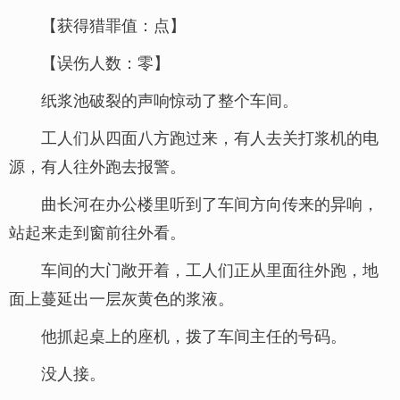
【获得猎罪值：点】
【误伤人数：零】
纸浆池破裂的声响惊动了整个车间。
工人们从四面八方跑过来，有人去关打浆机的电
源，有人往外跑去报警。
曲长河在办公楼里听到了车间方向传来的异响，
站起来走到窗前往外看。
车间的大门敞开着，工人们正从里面往外跑，地
面上蔓延出一层灰黄色的浆液。
他抓起桌上的座机，拨了车间主任的号码。
没人接。