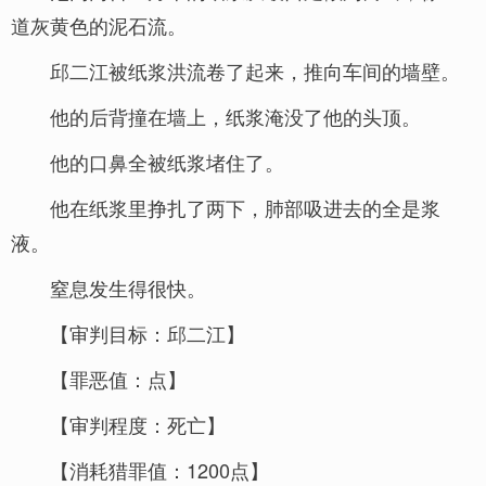
道灰黄色的泥石流。
邱二江被纸浆洪流卷了起来，推向车间的墙壁。
他的后背撞在墙上，纸浆淹没了他的头顶。
他的口鼻全被纸浆堵住了。
他在纸浆里挣扎了两下，肺部吸进去的全是浆
液。
窒息发生得很快。
【审判目标：邱二江】
【罪恶值：点】
【审判程度：死亡】
【消耗猎罪值：1200点】