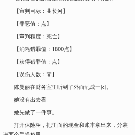
【审判目标：曲长河】
【罪恶值：点】
【审判程度：死亡】
【消耗猎罪值：1800点】
【获得猎罪值：点】
【误伤人数：零】
陈曼丽在财务室里听到了外面乱成一团。
她没有出去看。
她先做了一件事。
打开保险柜，把里面的现金和账本拿出来，分装
进两个手提袋里。