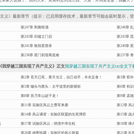
老朱家人设崩了
、
回到大宋
、
从美利坚到法兰西
、
大唐：开局发老婆，我赚大了
产主义》最新章节（提示：已启用缓存技术，最新章节可能会延时显示，
第247章 荆襄暗涌
第246章
第243章 归墟之门启
第243章 
第241章 敦煌星窟录
第240章 
第238章 星门初现蜀道难
第237章
《我穿越三国实现了共产主义》正文
我穿越三国实现了共产主义txt全文下
第2章 苍天已死，黄天当立，自己动手，丰衣足食！
第3章 窑
第5章 锄头与窝头：太平道里的新规矩
第6章 初
第8章 吾乃常山赵子龙！
第9章 孟
第11章 实验区风云之曹军来袭
第12章 
第14章 风云谲变：实验区联盟的生死博弈
第15章 
战
第17章 试验区风云：绝境中求生机
第18章 
第20章 雄图拓疆：实验区的风云新篇
第21章 