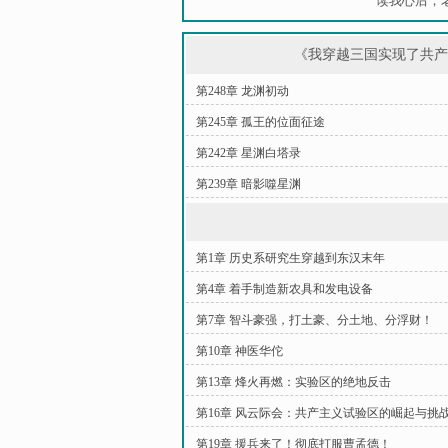
读我心后，
《我穿越三国实现了共
第248章 龙渊初动
第245章 孤王的位面征途
第242章 星渊白塔录
第239章 暗影噬星渊
第1章 历史系研究生穿越到东汉末年
第4章 着手制造新农具和发电设备
第7章 智斗豪强，打土豪、分土地、分浮财！
第10章 神医华佗
第13章 烽火再燃：实验区的绝地反击
第16章 风云际会：共产主义试验区的崛起与挑
第19章 援兵来了！彻底打服曹孟德！