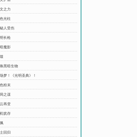
符文之力
黑色光柱
神秘人受伤
光明长枪
黑暗魔影
反噬
召唤黑暗生物
 一场梦！《光明圣典》！
黑色粉末
破局之谋
风云再变
危机犹存
玉佩
勇士回归