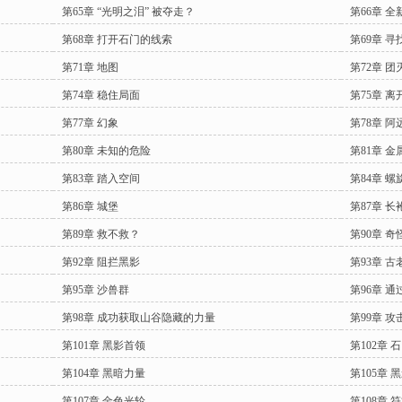
第65章 “光明之泪” 被夺走？
第66章 
第68章 打开石门的线索
第69章 
第71章 地图
第72章 团
第74章 稳住局面
第75章 
第77章 幻象
第78章 阿
第80章 未知的危险
第81章 金
第83章 踏入空间
第84章 
第86章 城堡
第87章 长
第89章 救不救？
第90章 
第92章 阻拦黑影
第93章 
第95章 沙兽群
第96章 
第98章 成功获取山谷隐藏的力量
第99章 攻
第101章 黑影首领
第102章 
第104章 黑暗力量
第105章
第107章 金色光轮
第108章 