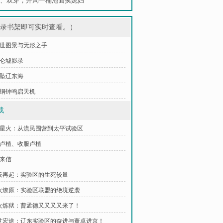
、
双穿，开局一桶泡面换媳妇
登录书架即可实时查看。）
 乱世图景与无形之手
昆仑墟影录
星坠辽东海
 青铜钟鸣启天机
载
外星火：从流民围营到太平试验区
识卢植、收服卢植
德来信
风云再起：实验区的生死较量
战火燎原：实验区联盟的绝境逆袭
烽火炼狱：曹孟德又又又又来了！
乱世宏途：辽东实验区的奋进与董卓进京！