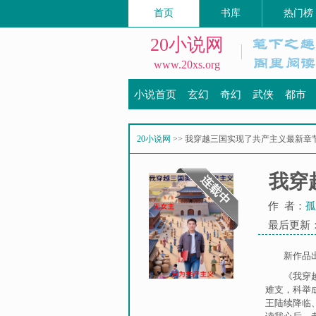
首页
书库
热门榜
20小说网
www.20xs.org
小说首页
玄幻
奇幻
武侠
都市
20小说网
>> 我穿越三国实现了共产主义最新章
我穿
作 者：
孤
最后更新：20
新作品
《我穿
难支，科举
王陆续降临