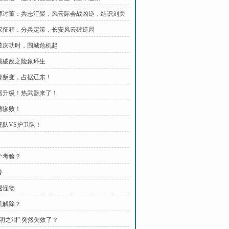
义师讨董：共志汇聚，风云际会战凶逆，结识刘关
匡汉征程：分兵定策，长安风云破逆局
诛董庆功时，围城危机起
困城破敌之险象环生
曹操叛变，占据辽东！
武器升级！热武器来了！
孟德惨败！
敢死队VS护卫队！
！
三个考验？
兽
退怪物
危机解除？
光明之泪” 突然失效了？