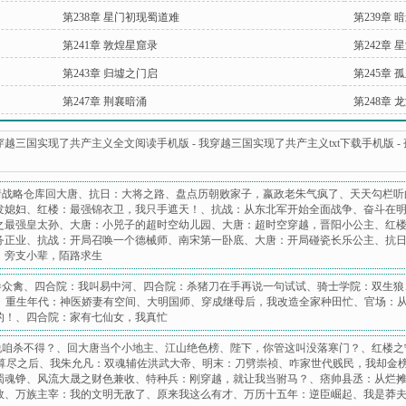
第238章 星门初现蜀道难
第239章 
第241章 敦煌星窟录
第242章 
第243章 归墟之门启
第245章
第247章 荆襄暗涌
第248章 
穿越三国实现了共产主义全文阅读手机版
-
我穿越三国实现了共产主义txt下载手机版
-
着战略仓库回大唐
、
抗日：大将之路
、
盘点历朝败家子，嬴政老朱气疯了
、
天天勾栏听
发媳妇
、
红楼：最强锦衣卫，我只手遮天！
、
抗战：从东北军开始全面战争
、
奋斗在
之最强皇太孙
、
大唐：小兕子的超时空幼儿园
、
大唐：超时空穿越，晋阳小公主
、
红
务正业
、
抗战：开局召唤一个德械师
、
南宋第一卧底
、
大唐：开局碰瓷长乐公主
、
抗
：旁支小辈，陌路求生
惨众禽
、
四合院：我叫易中河
、
四合院：杀猪刀在手再说一句试试
、
骑士学院：双生狼
、
重生年代：神医娇妻有空间
、
大明国师
、
穿成继母后，我改造全家种田忙
、
官场：
的！
、
四合院：家有七仙女，我真忙
说咱杀不得？
、
回大唐当个小地主
、
江山绝色榜
、
陛下，你管这叫没落寒门？
、
红楼之
i算尽之后
、
我朱允凡：双魂辅佐洪武大帝
、
明末：刀劈崇祯
、
咋家世代贱民，我却金
蜀魂铮
、
风流大晟之财色兼收
、
特种兵：刚穿越，就让我当驸马？
、
痞帅县丞：从烂
效
、
万族主宰：我的文明无敌了
、
原来我这么有才
、
万历十五年：逆臣崛起
、
我是莽