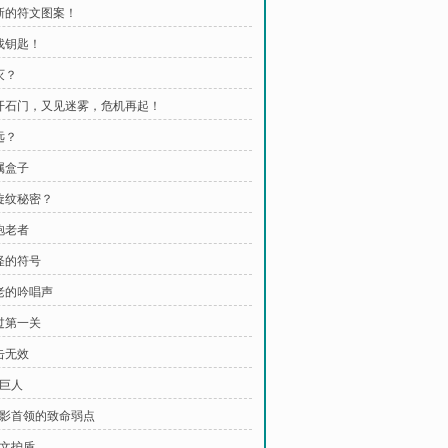
全新的符文图案！
寻找钥匙！
灭？
离开石门，又见迷雾，危机再起！
远？
属盒子
螺旋纹秘密？
袍老者
奇怪的符号
古老的吟唱声
通过第一关
击无效
石巨人
 黑影首领的致命弱点
符文护盾