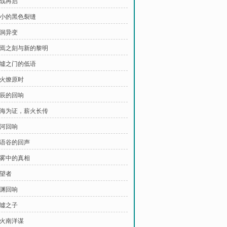
激战再启
 细小的黑色裂缝
黑洞异变
 终焉之刻与新的黎明
 归墟之门的低语
星火燎原时
星辰的回响
 星海为证，薪火长传
星河回响
渊语谷的回声
迷雾中的真相
守望者
星渊回响
归墟之子
星火南洋谋