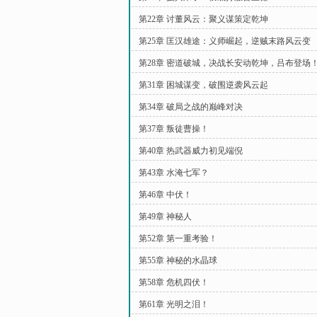
第22章 讨董风云：聚义谋策定乾坤
第25章 匡汉雄途：义师崛起，逆贼末路风云变
第28章 密道破城，决战长安动乾坤，吕布登场
第31章 困城谋变，破围逆袭风云起
第34章 破局之战的巅峰对决
第37章 叛徒曹操！
第40章 热武器威力初见端倪
第43章 水淹七军？
第46章 中伏！
第49章 神秘人
第52章 第一重考验！
第55章 神秘的水晶球
第58章 危机四伏！
第61章 光明之泪！