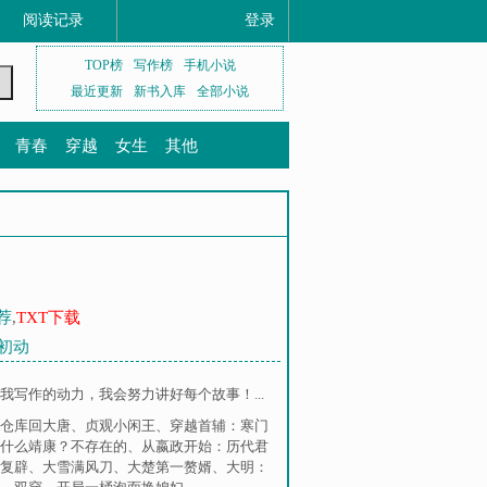
阅读记录
登录
TOP榜
写作榜
手机小说
最近更新
新书入库
全部小说
青春
穿越
女生
其他
荐
,
TXT下载
渊初动
写作的动力，我会努力讲好每个故事！...
仓库回大唐
、
贞观小闲王
、
穿越首辅：寒门
什么靖康？不存在的
、
从嬴政开始：历代君
复辟
、
大雪满风刀
、
大楚第一赘婿
、
大明：