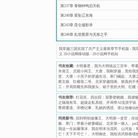
第237章 青铜钟鸣启天机
第240章 星坠辽东海
第243章 昆仑墟影录
第246章 乱世图景与无形之手
我穿越三国实现了共产主义最新章节手机版
-
我
义 20小说网移动版
-
20小说网手机站
书友收藏:
大明暴君，我为大明续运三百年
、
带
并肩王
、
贞观小闲王
、
大唐，我刚穿越，竟给我
堂
、
大唐：小兕子的穿越生活
、
寒门崛起
、
大唐
蔡文姬
、
红楼琏二爷
、
北宋穿越指南
、
朕真的不
工：开局郑耀先和我接头
、
箱子里的大明
、
红楼
书友推荐:
灯花笑
、
四合院：迎娶娄晓娥，我虐
之隔墙有耳
、
超级走私系统
、
开局带AI流浪宇宙
尊师重道
、
宋檀记事
、
乳娘的诱惑
、
谁让他修仙
同类新书:
回到明初做藩王
、
大明第一贪官，你
极
、
寒门：带着小娇妻崛起
、
北宋第一狠人
、
pa
我这一生如履薄冰
、
我在明末当流民
、
山河血：
亡！天下不可亡！
、
大明御史
、
我给洪武朝卷绩