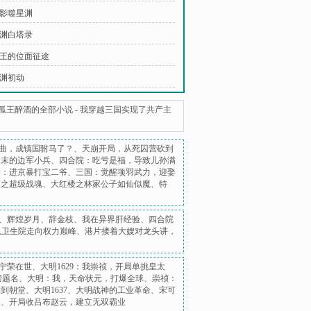
暗影噬星渊
星渊白塔录
 孤王的位面征途
龙渊初动
孤王醉酒的全部小说
-
我穿越三国实现了共产主
曲，成镇国驸马了？
、
天崩开局，从死囚营砍到
明末的边军小兵
、
四合院：吃亏是福，导致儿孙满
楼：进京暴打宝二爷
、
三国：觉醒项羽武力，迎娶
日之超级战魂
、
大红楼之林家公子如仙似魔
、
特
、
辉煌岁月
、
辞金枝
、
我在异界肝经验
、
四合院
从卫生院走向权力巅峰
、
港片搂着大嫂对龙头讲，
宁荣在世
、
大明1629：我崇祯，开局单挑皇太
榜题名
、
大明：我，天命状元，打爆全球
、
崇祯：
摊到朝堂
、
大明1637
、
大明战神的工业革命
、
宋可
夫
、
开局收吕布赵云，建立无双霸业