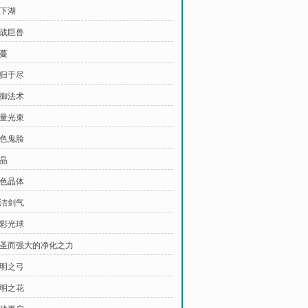
地下湖
激战巨兽
藤蔓
同归于尽
防御法术
能量光束
黑色鬼脸
水晶
黑色晶体
圣洁剑气
五彩光球
 神圣而强大的净化之力
光明之弓
光明之花