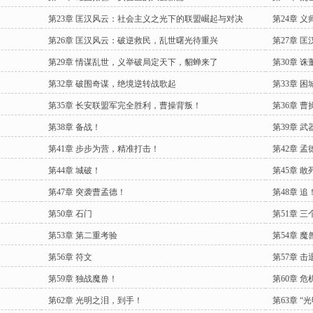
第23章 匡汉风云：社会主义之光下的联盟崛起与对决
第24章 
张！
第26章 匡汉风云：破逆救民，乱世曙光待重兴
第27章 
！
第29章 情谋乱世，义举破局定天下，貂蝉来了
第30章 
第32章 破围奇谋，绝境逆转战歌起
第33章 
第35章 长安联盟军完全胜利，曹操背叛！
第36章 
第38章 备战！
第39章 
第41章 步步为营，精准打击！
第42章 
第44章 城破！
第45章 
第47章 突袭曹孟德！
第48章 追
第50章 石门
第51章 
第53章 第二重考验
第54章 魔
第56章 符文
第57章 击
第59章 独战魔兽！
第60章 
第62章 光明之泪，到手！
第63章 “