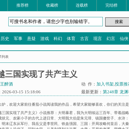
推荐榜
收藏榜
连载榜
完结榜
历史
军事
悬疑
游戏
科幻
体育
古言
现言
幻言
仙侠
节列表
越三国实现了共产主义
王醉酒
动 作：
加入书架
,
投票推
26-03-15 15:18:06
最新更新：
第248章 龙
出炉，欢迎大家前往番茄小说阅读我的作品，希望大家能够喜欢，你们的关注是我
越三国实现了共产主义》小说推荐：
大明暴君，我为大明续运三百年
、
带着战略
成状元
、
农家小子的古代上进日常
、
大明我大伯是朱元璋
、
镇国傻世子
、
水浒：
、
明末辽东从军行
、
我岳父是李世民
、
铁血强国
、
三国：开局攻略何皇后，大秦