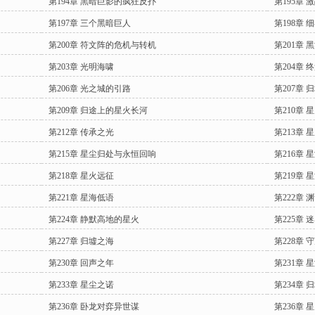
第194章 黑暗巨影的疯狂反扑
第195章 
第197章 三个黑暗巨人
第198章
第200章 符文阵的危机与转机
第201章 
第203章 光明海啸
第204章
第206章 光之城的引路
第207章
第209章 归途上的星火长河
第210章 
第212章 传承之光
第213章 
第215章 星尘归处与永恒回响
第216章
第218章 星火远征
第219章 
第221章 星海低语
第222章 
第224章 静默高地的星火
第225章 
第227章 归墟之海
第228章 
第230章 回声之年
第231章 
第233章 星尘之诺
第234章 
第236章 卧龙对弈异世谋
第236章 