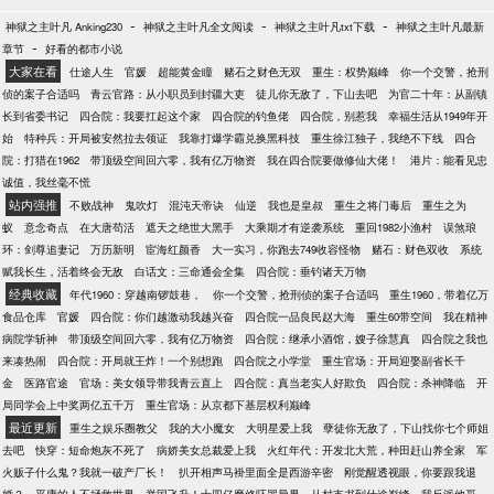
-
-
-
神狱之主叶凡 Anking230
神狱之主叶凡全文阅读
神狱之主叶凡txt下载
神狱之主叶凡最新
-
章节
好看的都市小说
大家在看
仕途人生
官媛
超能黄金瞳
赌石之财色无双
重生：权势巅峰
你一个交警，抢刑
侦的案子合适吗
青云官路：从小职员到封疆大吏
徒儿你无敌了，下山去吧
为官二十年：从副镇
长到省委书记
四合院：我要扛起这个家
四合院的钓鱼佬
四合院，别惹我
幸福生活从1949年开
始
特种兵：开局被安然拉去领证
我靠打爆学霸兑换黑科技
重生徐江独子，我绝不下线
四合
院：打猎在1962
带顶级空间回六零，我有亿万物资
我在四合院要做修仙大佬！
港片：能看见忠
诚值，我丝毫不慌
站内强推
不败战神
鬼吹灯
混沌天帝诀
仙逆
我也是皇叔
重生之将门毒后
重生之为
蚁
意念奇点
在大唐苟活
遮天之绝世大黑手
大乘期才有逆袭系统
重回1982小渔村
误煞琅
环：剑尊追妻记
万历新明
宦海红颜香
大一实习，你跑去749收容怪物
赌石：财色双收
系统
赋我长生，活着终会无敌
白话文：三命通会全集
四合院：垂钓诸天万物
经典收藏
年代1960：穿越南锣鼓巷，
你一个交警，抢刑侦的案子合适吗
重生1960，带着亿万
食品仓库
官媛
四合院：你们越激动我越兴奋
四合院一品良民赵大海
重生60带空间
我在精神
病院学斩神
带顶级空间回六零，我有亿万物资
四合院：继承小酒馆，嫂子徐慧真
四合院之我也
来凑热闹
四合院：开局就王炸！一个别想跑
四合院之小学堂
重生官场：开局迎娶副省长千
金
医路官途
官场：美女领导带我青云直上
四合院：真当老实人好欺负
四合院：杀神降临
开
局同学会上中奖两亿五千万
重生官场：从京都下基层权利巅峰
最近更新
重生之娱乐圈教父
我的大小魔女
大明星爱上我
孽徒你无敌了，下山找你七个师姐
去吧
快穿：短命炮灰不死了
病娇美女总裁爱上我
火红年代：开发北大荒，种田赶山养全家
军
火贩子什么鬼？我就一破产厂长！
扒开相声马褂里面全是西游辛密
刚觉醒透视眼，你要跟我退