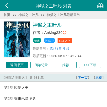
神狱之主叶凡 列表
首页
>>
神狱之主叶凡
>>
神狱之主叶凡最新章节
神狱之主叶凡
作者：
Anking230
都市
连载中
633 万字
最新章节：
第131章 生根
最后更新：2026-08-07 13:17:44
返回书页
阅读记录
推荐
TXT下载
【神狱之主叶凡】 共 931 章
【
下一页
】 【
尾页
】
第1章 囚笼之王
第2章 归来已是潜龙