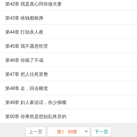
第42章 我是真心同你做夫妻
第43章 啥钱都敢挣
第44章 打劫杀人夜
第45章 我不愿意吃苦
第46章 你疯了不成
第47章 把人往死里整
第48章 走，回去睡觉
第49章 妇人家说话，你少插嘴
第50章 你果然是想始乱终弃的
上一页
第1 - 50章
下一页