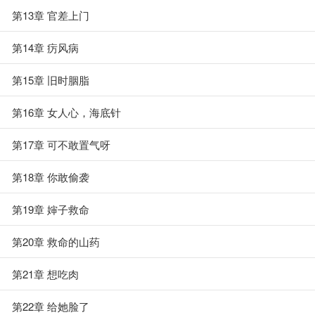
第13章 官差上门
第14章 疠风病
第15章 旧时胭脂
第16章 女人心，海底针
第17章 可不敢置气呀
第18章 你敢偷袭
第19章 婶子救命
第20章 救命的山药
第21章 想吃肉
第22章 给她脸了