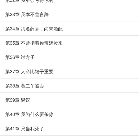
第33章 我本不善言辞
第34章 我名薛霖，尚未婚配
第35章 不曾指着你带嫁妆来
第36章 讨方子
第37章 人命比银子重要
第38章 黄二丫被卖
第39章 聚议
第40章 我为什么要杀你
第41章 只当我死了