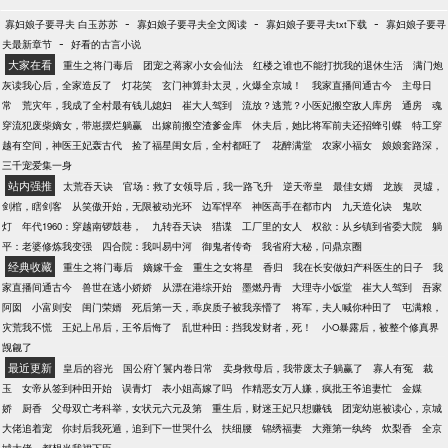
-
-
-
寡妇娘子要寻夫 白玉苏苏
寡妇娘子要寻夫全文阅读
寡妇娘子要寻夫txt下载
寡妇娘子要寻
-
夫最新章节
好看的古言小说
大家在看
重生之将门毒后
团宠之蒋家小女会仙法
红楼之谁也不能打扰我的退休生活
满门炮
灰读我心后，全家造反了
灯花笑
玄门神算卦太灵，火爆全京城！
我家直播间通古今
主母日
常
荒灾年，我成了全村最有钱儿媳妇
崔大人驾到
流放？逃荒？小医妃搬空敌人库房
通房
魂
穿流犯废柴嫡女，带崽摆烂躺赢
出嫁前搬空渣爹金库
休夫后，她比将军前夫还招蜂引蝶
特工穿
越有空间，神医王妃轰古代
捡了福星闺女后，全村都旺了
花醉满堂
农家小福女
娘娘套路深，
三千宠爱集一身
站内强推
太荒吞天诀
官场：救了女领导后，我一路飞升
逆天帝皇
最佳女婿
龙族
灵墟，
剑棺，瞎剑客
从笑傲开始，无限被动光环
边军悍卒
神医高手在都市内
九天造化诀
鬼吹
灯
年代1960：穿越南锣鼓巷，
九转吞天诀
猎谍
工厂里的女人
权欲：从乡镇到省委大院
躺
平：老婆修炼我变强
四合院：我叫易中河
御鬼者传奇
我省府大秘，问鼎京圈
经典收藏
重生之将门毒后
嫡嫁千金
重生之女将星
香归
我在长安做妇产科医生的日子
我
家直播间通古今
兽世在逃小娇娇
从漂在港综开始
墨燃丹青
大理寺小饭堂
崔大人驾到
吾家
阿囡
小富则安
闺门荣婿
死后第一天，乖戾质子被我亲懵了
将军，夫人喊你种田了
屯满粮，
灾荒我不慌
王妃上吊后，王爷后悔了
乱世种田：挡我发财者，死！
小O暴露后，被整个修真界
觊觎了
最近更新
皇后的容光
国公府丫鬟内卷日常
卖身救母后，我带废太子躺赢了
寡人有冤
裁
玉
女帝从签到种田开始
误青灯
表小姐高嫁了吗
作精恶女万人嫌，疯批王爷追妻忙
金媒
娇
厨香
父母双亡考科举，女状元六元及第
重生后，财迷王妃只想赚钱
团宠幼崽被读心，京城
大佬追着宠
你封后我死遁，追到下一世哭什么
扶细腰
锦绣福妻
大雍第一纨绔
炊梨香
全京