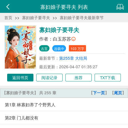
寡妇娘子要寻夫 列表
首页
>>
寡妇娘子要寻夫
>>
寡妇娘子要寻夫最新章节
寡妇娘子要寻夫
作者：
白玉苏苏
古言
连载中
103 万字
最新章节：
第255章 大结局
最后更新：2026-04-07 01:35:27
返回书页
阅读记录
推荐
TXT下载
【寡妇娘子要寻夫】 共 255 章
【
下一页
】 【
尾页
】
第1章 林寡妇养了个野男人
第2章 门儿都没有