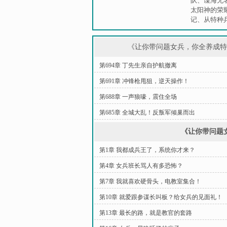
队
、
谍海无
太阳神的荣耀
记
、
从特种
《让你带问题女兵，你全养成
第694章 丁先生亲自护航撤离
第691章 冲锋枪甩狙，逆天操作！
第688章 一声狼嚎，震住全场
第685章 全城大乱！反叛军倾巢而出
《让你带问题
第1章 我都成兵王了，系统你才来？
第4章 女兵班长骂人有多恐怖？
第7章 我就喜欢硬骨头，电教室集合！
第10章 就爱跟参谋长叫板？给女兵的见面礼！
第13章 最长的路，就是教官的套路