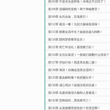
第103章 不是木头是鳄鱼！伞绳太不正经了！
第106章 混编制吃皇粮！两个神秘教官！
第109章 女兵化妆，百鬼夜行！
第112章 最后一餐！九转大肠保留原味！
第115章 猥亵女高中生？姐姐你超A的啊！
第118章 阴间穿搭整哭女兵！
第121章 死亡毕业礼！最强磨刀石！
第124章 女兵比基尼！一群娘们能翻什么浪花？
第127章 开始行动！我是美女她二姨！
第130章 海训！你搁这选美合适吗？
第133章 吸血解蛇毒？快把腿分开！
第136章 成心淘汰？战场没有回头路！
第139章 先废掉最强大脑和人形暴龙！
第142章 恐怖组织，黑色根号三！
第145章 从老娘嘴里抢吃的？你变态啊！