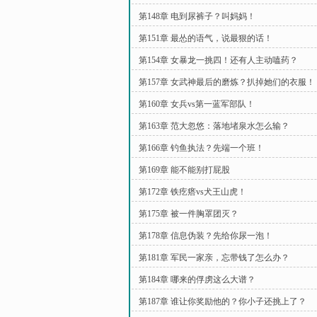
第148章 电到尿裤子？叫妈妈！
第151章 最怂的语气，说最狠的话！
第154章 女暴龙一挑四！还有人主动嗑药？
第157章 女武神最后的磨炼？扒掉她们的衣服！
第160章 女兵vs第一蓝军部队！
第163章 范大忽悠：落地堵泉水怎么输？
第166章 钓鱼执法？先端一个班！
第169章 能不能别打屁股
第172章 铁疙瘩vs犬王山虎！
第175章 被一件胸罩团灭？
第178章 信息伪装？先给你尿一泡！
第181章 军民一家亲，忘带钱了怎么办？
第184章 哪来的俘虏这么大谱？
第187章 谁让你奖励他的？你小子还挑上了？