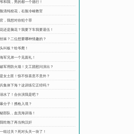
 少爷和我，男的都一个德行！
 左脸清纯校花，右脸冷峻教官
 教官，我想对你犯个罪
 豆花还是脑花？我要下车我要退伍！
 买丝袜？二位想要哪种情趣的？
 刺头叫板？给爷爬！
 给海军兄弟一个见面礼！
 攻破军用防火墙！文工团慰问演出？
 全是女土匪！惊不惊喜意不意外？
 女兵集体下海？这训练它正经吗？
 鱼溺水了！合伙演我是吧？
 恐暴分子！携枪入境？
 神秘部队，血洗海训场！
 等我吃饱了再当狗汉奸
 第一组过关？死对头关一块了！