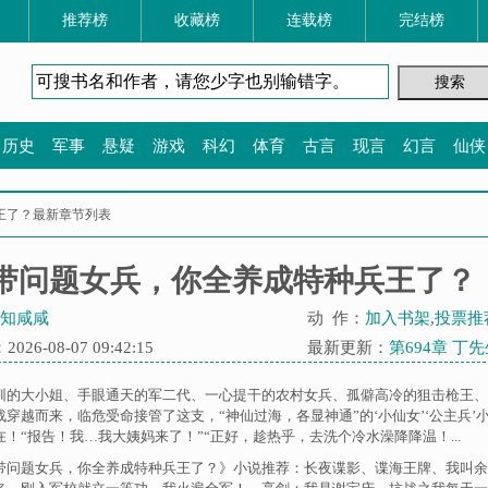
推荐榜
收藏榜
连载榜
完结榜
历史
军事
悬疑
游戏
科幻
体育
古言
现言
幻言
仙侠
王了？最新章节列表
带问题女兵，你全养成特种兵王了？
知咸咸
动 作：
加入书架
,
投票推
26-08-07 09:42:15
最新更新：
第694章 丁
驯的大小姐、手眼通天的军二代、一心提干的农村女兵、孤僻高冷的狙击枪王、
战穿越而来，临危受命接管了这支，“神仙过海，各显神通”的‘小仙女’‘公主兵
！“报告！我…我大姨妈来了！”“正好，趁热乎，去洗个冷水澡降降温！...
带问题女兵，你全养成特种兵王了？》小说推荐：
长夜谍影
、
谍海王牌
、
我叫余