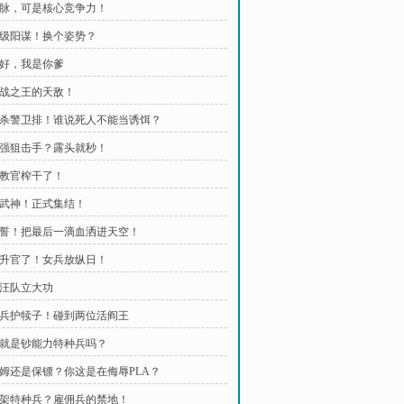
 人脉，可是核心竞争力！
 顶级阳谋！换个姿势？
 你好，我是你爹
 陆战之王的天敌！
 单杀警卫排！谁说死人不能当诱饵？
 最强狙击手？露头就秒！
 被教官榨干了！
 女武神！正式集结！
 宣誓！把最后一滴血洒进天空！
 又升官了！女兵放纵日！
汪汪队立大功
 老兵护犊子！碰到两位活阎王
 这就是钞能力特种兵吗？
 保姆还是保镖？你这是在侮辱PLA？
 绑架特种兵？雇佣兵的禁地！