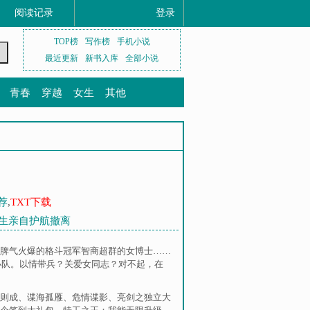
阅读记录
登录
TOP榜
写作榜
手机小说
最近更新
新书入库
全部小说
青春
穿越
女生
其他
荐
,
TXT下载
先生亲自护航撤离
脾气火爆的格斗冠军智商超群的女博士……
’小队。以情带兵？关爱女同志？对不起，在
则成
、
谍海孤雁
、
危情谍影
、
亮剑之独立大