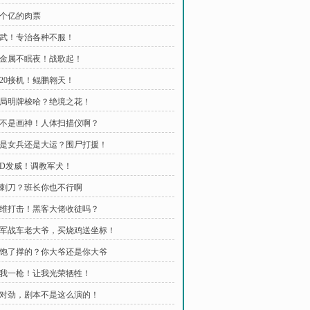
一个亿的肉票
 古武！专治各种不服！
 重金属不眠夜！战歌起！
运20接机！鲲鹏翱天！
 开局明牌梭哈？绝境之花！
 我不是画神！人体扫描仪啊？
 这是女兵还是大运？围尸打援！
 大D发威！调教军犬！
 拼刺刀？班长你也不行啊
 降维打击！黑客大佬收徒吗？
 强军战车老大爷，买烧鸡送坐标！
 吃饱了撑的？你大爷还是你大爷
 给我一枪！让我光荣牺牲！
 不对劲，剧本不是这么演的！