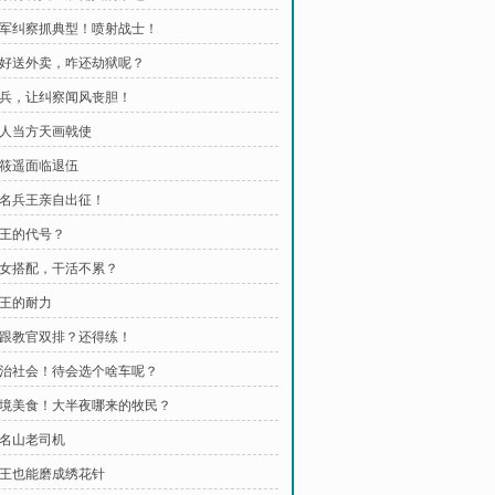
 三军纠察抓典型！喷射战士！
 说好送外卖，咋还劫狱呢？
 女兵，让纠察闻风丧胆！
 把人当方天画戟使
 叶筱遥面临退伍
 点名兵王亲自出征！
兵王的代号？
 男女搭配，干活不累？
兵王的耐力
 想跟教官双排？还得练！
 法治社会！待会选个啥车呢？
 边境美食！大半夜哪来的牧民？
秋名山老司机
 兵王也能磨成绣花针