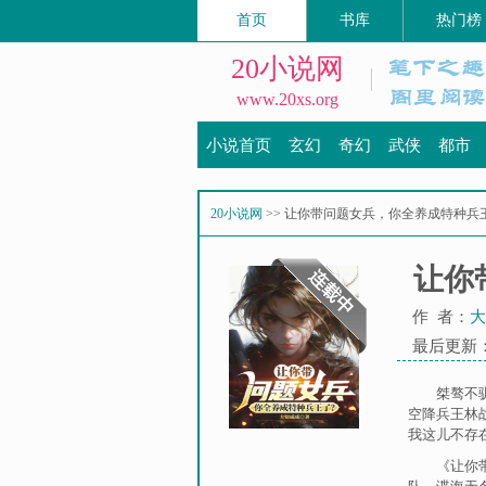
首页
书库
热门榜
20小说网
www.20xs.org
小说首页
玄幻
奇幻
武侠
都市
20小说网
>> 让你带问题女兵，你全养成特种兵
让你
作 者：
大
最后更新：20
桀骜不
空降兵王林
我这儿不存在
《让你