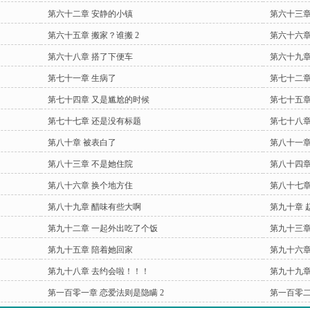
第六十二章 安静的小镇
第六十三章
第六十五章 搬家？谁搬 2
第六十六章
第六十八章 搭了下便车
第六十九章
第七十一章 生病了
第七十二章
第七十四章 又是尴尬的时候
第七十五章
第七十七章 还是没有标题
第七十八章
第八十章 被表白了
第八十一章
第八十三章 不是她住院
第八十四章
第八十六章 换个地方住
第八十七章
第八十九章 醋味有些大啊
第九十章 
第九十二章 一起外出吃了个饭
第九十三章
第九十五章 陪着她回家
第九十六章
第九十八章 去约会啦！！！
第九十九章
第一百零一章 恋爱法则是隐瞒 2
第一百零二