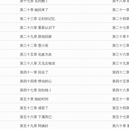
第十七章 见到她了
第十八章 
第二十章 她回来了
第二十一章
第二十三章 尘封的记忆
第二十四章
第二十六章 重新认识下
第二十七章
第二十九章 跟他回家
第三十章 
第三十二章 墨小宸
第三十三章
第三十五章 化敌为友
第三十六章
第三十八章 又见左铭岩
第三十九章
第四十一章 回去了
第四十二章
第四十四章 悸动的心
第四十五章
第四十七章 别扣钱 1
第四十八章
第五十章 独处时间
第五十一章
第五十三章 感冒了
第五十四章
第五十六章 下属而已
第五十七章
第五十九章 阿姨好
第六十章 