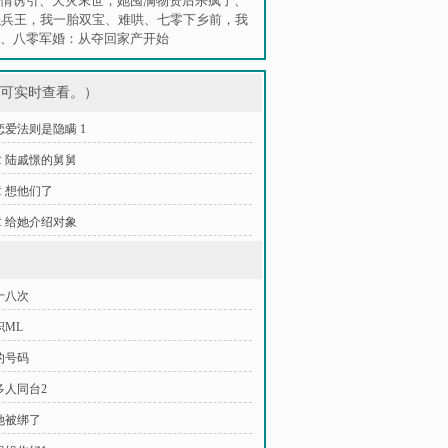
情诱引
、
天灾末世，她囤满物资后杀疯了
、
强兵王，我一胎双宝
、
难哄
、
七零下乡前，我
、
八零军婚：从夺回家产开始
即可实时查看。）
恋爱法则是隐瞒 1
 陆戚憬的舅舅
 想他们了
 给她介绍对象
十八次
职ML
的号码
多人同台2
她被绑了