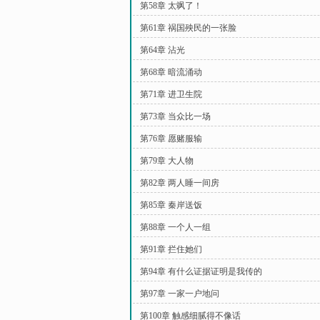
第58章 太飒了！
第61章 祸国殃民的一张脸
第64章 沾光
第68章 暗流涌动
第71章 进卫生院
第73章 当众比一场
第76章 愿赌服输
第79章 大人物
第82章 两人睡一间房
第85章 秦岸送饭
第88章 一个人一组
第91章 拦住她们
第94章 有什么证据证明是我传的
第97章 一家一户地问
第100章 触感细腻得不像话