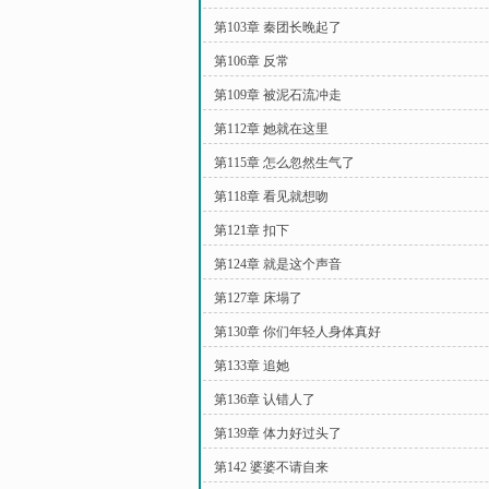
第103章 秦团长晚起了
第106章 反常
第109章 被泥石流冲走
第112章 她就在这里
第115章 怎么忽然生气了
第118章 看见就想吻
第121章 扣下
第124章 就是这个声音
第127章 床塌了
第130章 你们年轻人身体真好
第133章 追她
第136章 认错人了
第139章 体力好过头了
第142 婆婆不请自来