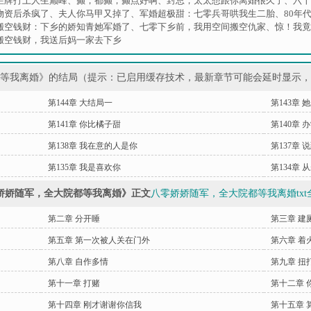
烂牌打上人生巅峰
、
癫，都癫，癫点好啊
、
封总，太太想跟你离婚很久了
、
六十
物资后杀疯了
、
夫人你马甲又掉了
、
军婚超极甜：七零兵哥哄我生二胎
、
80年
搬空钱财：下乡的娇知青她军婚了
、
七零下乡前，我用空间搬空仇家
、
惊！我竟
搬空钱财，我送后妈一家去下乡
都等我离婚》的结局（提示：已启用缓存技术，最新章节可能会延时显示
第144章 大结局一
第143章 
第141章 你比橘子甜
第140章 
第138章 我在意的人是你
第137章
第135章 我是喜欢你
第134章
娇娇随军，全大院都等我离婚》正文
八零娇娇随军，全大院都等我离婚txt
第二章 分开睡
第三章 建
第五章 第一次被人关在门外
第六章 着
第八章 自作多情
第九章 扭
第十一章 打赌
第十二章 
第十四章 刚才谢谢你信我
第十五章 