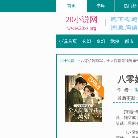
首页
书库
热门榜
20小说网
www.20xs.org
小说首页
玄幻
奇幻
武侠
都市
20小说网
>> 八零娇娇随军，全大院都等我离婚
八零
作 者：
满
最后更新：20
[穿越
眼，她穿成
笑话。旱厕
《八零