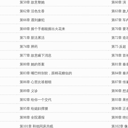
第59章 故意整她
第60章 演
第62章 活色生香
第63章 
第66章 遇到嫌犯
第67章 车
第69章 握个手都能握出火花来
第70章 
第71章 脏活累活
第72章 造
第74章 辨药
第75 反超
第77章 故意瞒下消息
第78章 首
第80章 她的答案
第81章 
第83章 嘴巴特别软，跟棉花糖似的
第84章 
第86章 心里比谁都细
第87章 
第89章 义诊
第90章 
第92章 给你一个交代
第93章 
第95章 给媳妇撑腰
第96章 正
第98章 全院通报
第99章 
第101章 和他同床共眠
第102章