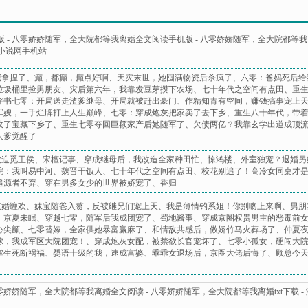
版
-
八零娇娇随军，全大院都等我离婚全文阅读手机版
-
八零娇娇随军，全大院都等我离
0小说网手机站
佬拿捏了
、
癫，都癫，癫点好啊
、
天灾末世，她囤满物资后杀疯了
、
六零：爸妈死后给
垃圾桶里捡男朋友
、
灾后第六年，我靠发豆芽攒下农场
、
七十年代之空间有点田
、
重
穿书七零：开局送走渣爹继母
、
开局就被赶出豪门
、
作精知青有空间，赚钱搞事宠上
军嫂，一手烂牌打上人生巅峰
、
七零：穿成炮灰把家卖了去下乡
、
重生八十年代，带
收了宝藏下乡了
、
重生七零夺回巨额家产后她随军了
、
欠债两亿？我靠玄学出道成顶
人爹觉醒了
被迫觅王侯
、
宋檀记事
、
穿成继母后，我改造全家种田忙
、
惊鸿楼
、
外室独宠？退婚另
院：我叫易中河
、
魏晋干饭人
、
七十年代之空间有点田
、
校花别追了！高冷女同桌才
追源者不弃
、
穿在男多女少的世界被娇宠了
、
香归
京婚缠欢
、
妹宝随爸入赘，反被继兄们宠上天
、
我是薄情钓系姐！你别吻上来啊
、
男朋
、
京夏未眠
、
穿越七零，随军后我成团宠了
、
蜀地酱事
、
穿成京圈权贵男主的恶毒前
心尖颤
、
七零替嫁，全家供她暴富赢麻了
、
和情敌共感后，傲娇竹马火葬场了
、
仲夏
嫁，我成军区大院团宠！
、
穿成炮灰女配，被禁欲长官宠坏了
、
七零小孤女，硬闯大
掌生死断祸福
、
婴语十级的我，速成富婆
、
乖乖女退场后，京圈大佬后悔了
、
顾总今
零娇娇随军，全大院都等我离婚全文阅读
-
八零娇娇随军，全大院都等我离婚txt下载
-