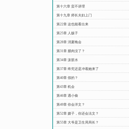
第十六章 蛮不讲理
第十九章 师长夫妇上门
第22章 这也能看出来
第25章 人贩子
第28章 消夏晚会
第31章 腊肉没了？
第34章 泼脏水
第37章 终究还是冲着她来了
第40章 假的？
第43章 机会
第46章 遇小偷
第49章 你会洋文？
第52章 嫂子，你还会法文？
第55章 大爷是卫生局局长？