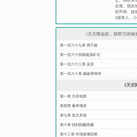
记
、
我在末
全屋
、
我自
机甲师
、
提
S级兽人，
《天灾降临前，我带万倍物
第一百六十九章 周子扬
第一百六十四级能源矿石
第一百六十三章 吴浩
第一百六十章 爆破弹弹球
《天灾
第一章 天井地窟
第四章 爆率增高
第七章 首次具现
第十章 找到防酸雨服
第十三章 环境探测结果