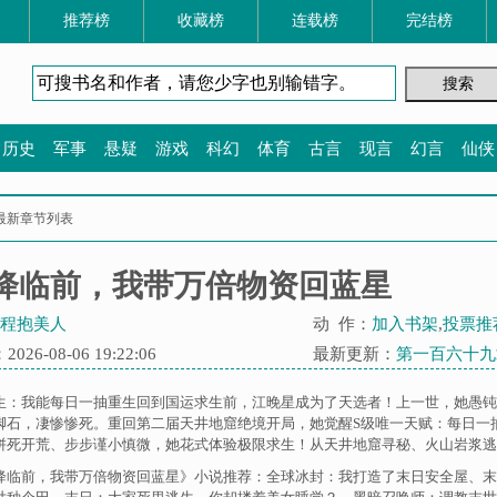
推荐榜
收藏榜
连载榜
完结榜
历史
军事
悬疑
游戏
科幻
体育
古言
现言
幻言
仙侠
最新章节列表
降临前，我带万倍物资回蓝星
程抱美人
动 作：
加入书架
,
投票推
26-08-06 19:22:06
最新更新：
第一百六十九
生：我能每日一抽重生回到国运求生前，江晚星成为了天选者！上一世，她愚钝
脚石，凄惨惨死。重回第二届天井地窟绝境开局，她觉醒S级唯一天赋：每日一
拼死开荒、步步谨小慎微，她花式体验极限求生！从天井地窟寻秘、火山岩浆逃生、
降临前，我带万倍物资回蓝星》小说推荐：
全球冰封：我打造了末日安全屋
、
末