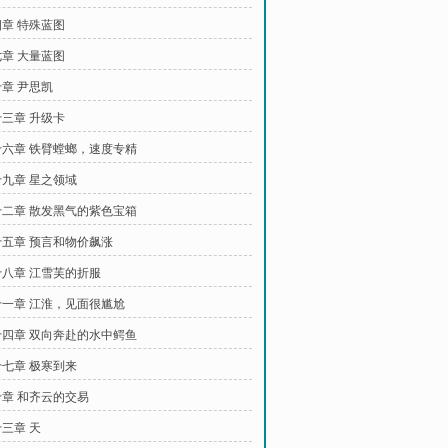
章 特殊蓝图
章 大量蓝图
章 尹思凯
三章 升级卡
六章 铁臂螳螂，速度专精
九章 星之领域
二章 散发黑气的紫色宝箱
五章 预言和物价飙涨
八章 江雪芙的折服
一章 江淮，见面很尴尬
四章 双向奔赴的水中鳄鱼
七章 极寒到来
章 和齐云的交易
三章 天