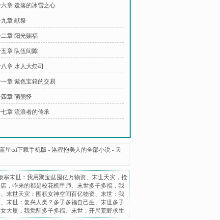
六章 遗落的冰雪之心
九章 献祭
二章 阳光赐福
五章 队伍间隙
八章 水人大祭司
一章 紫色宝箱的交易
四章 萌熊怪
七章 流浪者的传承
星txt下载手机版
-
洛程抱美人的全部小说
-
天
极寒末世：我用聚宝盆囤亿万物资
、
末世天灾，抢
修店，咋来的都是校花机甲师
、
末世多子多福，我
团
、
末世天灾：囤积女神空间百亿物资
、
末世：我
？
、
末世：复兴人类？多子多福自己生
、
末世多子
美女大厦，我觉醒多子多福
、
末世：开局荒野求生