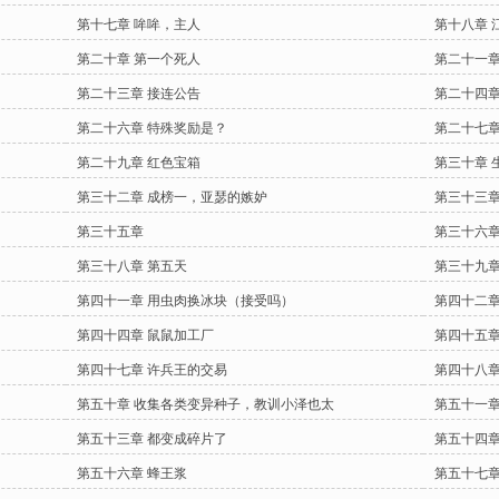
第十七章 哞哞，主人
第十八章 
第二十章 第一个死人
第二十一章
第二十三章 接连公告
第二十四章
第二十六章 特殊奖励是？
第二十七章
第二十九章 红色宝箱
第三十章 
第三十二章 成榜一，亚瑟的嫉妒
第三十三章
第三十五章
第三十六章
第三十八章 第五天
第三十九章
第四十一章 用虫肉换冰块（接受吗）
第四十二章
第四十四章 鼠鼠加工厂
第四十五章
？
第四十七章 许兵王的交易
第四十八章
第五十章 收集各类变异种子，教训小泽也太
第五十一章
第五十三章 都变成碎片了
第五十四章
第五十六章 蜂王浆
第五十七章