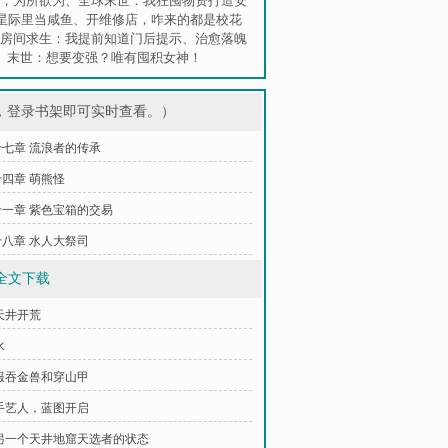
，为所欲为
、
全球末世：我狂囤物资打造安
星际里当咸鱼
、
开维修店，咋来的都是校花
房间求生：我提前知道门后提示
、
治愈落魄
、
末世：想要变强？唯有囤积女神！
，登录书架即可实时查看。）
七章 流浪者的传承
四章 萌熊怪
一章 紫色宝箱的交易
八章 水人大祭司
全文下载
天井开荒
水
服吞金兽和穿山甲
手艺人，蓝图开启
另一个天井地窟天选者的状态