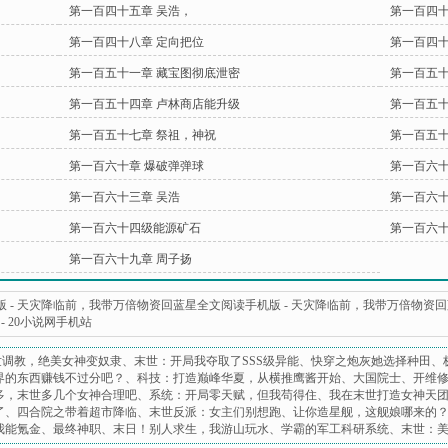
第一百四十五章 吴浩，
第一百四十
第一百四十八章 定向把位
第一百四十
第一百五十一章 藏宝图彻底泄密
第一百五十
第一百五十四章 卢林商店能升级
第一百五十
第一百五十七章 祭祖，神祝
第一百五十
第一百六十章 爆破弹弹球
第一百六十
第一百六十三章 吴浩
第一百六十
第一百六十四级能源矿石
第一百六十
第一百六十九章 周子扬
版
-
天灾降临前，我带万倍物资回蓝星全文阅读手机版
-
天灾降临前，我带万倍物资回蓝
-
20小说网手机站
世调教，绝美女神变奴隶
、
末世：开局我夺取了SSS级异能
、
快穿之炮灰她选择种田
、
界的东西赚钱不过分吧？
、
科技：打造巅峰华夏，从横推鹰酱开始
、
大国院士
、
开维
多，末世多几个女神合理吧
、
系统：开局零天赋，但我苟得住
、
我在末世打造女神天
了
、
四合院之带着超市降临
、
末世反派：女主们别想跑
、
让你造星舰，这舰娘哪来的
我能氪金
、
最终神职
、
末日！别人求生，我游山玩水
、
学霸的军工科研系统
、
末世：