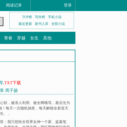
阅读记录
登录
TOP榜
写作榜
手机小说
最近更新
新书入库
全部小说
青春
穿越
女生
其他
荐
,
TXT下载
章 周子扬
心软，被亲人利用、被全网唾骂，最后沦为
抽！每天一次随机抽奖，每天解锁全新逆天
...
世：我只想给全世界女神一个家
、
盗墓笔