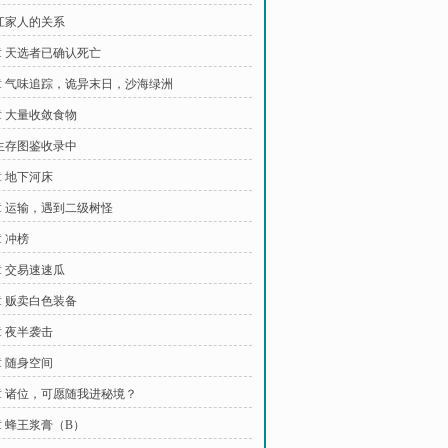
江家人的关系
 天选者已确认死亡
 气味追踪，诡异末日，沙海绿洲
 大量收敛食物
生存图鉴收录中
 地下河床
 运输，遇到二级树怪
 冲榜
 交易速速瓜
 贩卖白色装备
 夜半袭击
 随身空间
 诸位，可愿随我进秘境？
 蜂王浆膏（B）