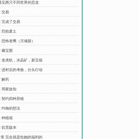
遇见两只不同世界的恐龙
 交易
 完成了交易
 烈焰废土
 恐怖老鹰（灭城级）
 藏宝图
 老虎机，冰晶矿，新宝箱
 进村后的考验，分头行动
 解药
 周家故知
 契约四种异植
 约翰的想法
 种植箱
 饥荒版本
章 完全就是给她的福利的