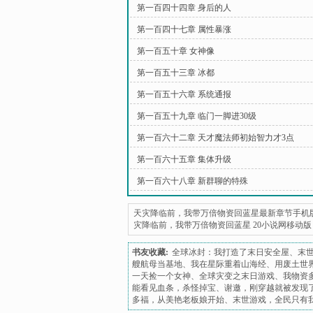
第一百四十四章 身后的人
第一百四十七章 属性暴涨
第一百五十章 女神像
第一百五十三章 冰都
第一百五十六章 系统通报
第一百五十九章 临门一脚进30级
第一百六十二章 天才魔法师初始智力才3点
第一百六十五章 集体升级
第一百六十八章 新群聊的特殊
天灾降临前，我带万倍物资回蓝星最新章节手机
灾降临前，我带万倍物资回蓝星 20小说网移动版
书友收藏:
全球冰封：我打造了末日安全屋
、
末
艘航母当基地
、
我在星际重着山海经
、
用废土世
一天捡一个女神
、
全球灾变之末日游戏
、
我物资
能看见血条，杀怪掉宝
、
谢邀，刚穿越就被发现
多福，从美艳老板娘开始
、
末世游戏，全民只有