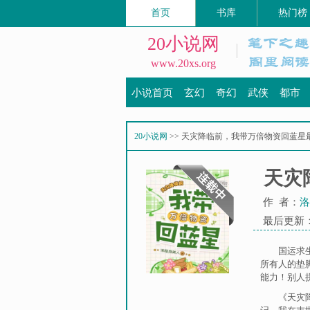
首页
书库
热门榜
20小说网
www.20xs.org
小说首页
玄幻
奇幻
武侠
都市
20小说网
>> 天灾降临前，我带万倍物资回蓝星
天灾
作 者：
洛
最后更新：20
国运求
所有人的垫
能力！别人
《天灾