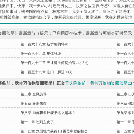
世种个田
、
末日：大家死里逃生，你却搂着美女睡觉？
、
黑暗召唤师：调教末世
地狱归来
、
快穿：我一天48小时卷死男女主
、
快穿之位面养成记2
、
末世大佬在
前预知末日，物资囤的有点多
、
极寒末世：我安全屋无敌了
、
星际之全能进化
、
小雌性被疯抢
、
娇软腰精好会孕，绝嗣男主好难顶
、
极度深寒：我在末世建基地
资回蓝星》最新章节（提示：已启用缓存技术，最新章节可能会延时显示
第一百六十八章 新群聊的特殊
第一百六十
第一百六十五章 集体升级
第一百六十
第一百六十二章 天才魔法师初始智力才3点
第一百六十
第一百五十九章 临门一脚进30级
第一百五十
降临前，我带万倍物资回蓝星》正文
天灾降临前，我带万倍物资回蓝星txt
第二章 全网怒骂
第三章 出
第五章 暴雨来袭
第六章 储
第八章 御兽职业技能书这么超标？
第九章 收
第十一章 吃到主食了
第十二章 
第十四章 龙国境内获得1％覆盖率觉醒机会
第十五章 