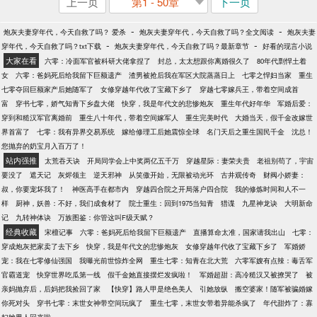
上一页
第1 - 50章
下一页
-
-
炮灰夫妻穿年代，今天自救了吗？ 爱杀
炮灰夫妻穿年代，今天自救了吗？全文阅读
炮灰夫妻
-
-
穿年代，今天自救了吗？txt下载
炮灰夫妻穿年代，今天自救了吗？最新章节
好看的现言小说
大家在看
六零：冷面军官被科研大佬拿捏了
封总，太太想跟你离婚很久了
80年代剽悍土着
女
六零：爸妈死后给我留下巨额遗产
渣男被抢后我在军区大院蒸蒸日上
七零之悍妇当家
重生
七零夺回巨额家产后她随军了
女修穿越年代收了宝藏下乡了
穿越七零嫁兵王，带着空间成首
富
穿书七零，娇气知青下乡盘大佬
快穿，我是年代文的悲惨炮灰
重生年代好年华
军婚后爱：
穿到和糙汉军官离婚前
重生八十年代，带着空间嫁军人
重生完美时代
大婚当天，假千金改嫁世
界首富了
七零：我有异界交易系统
嫁给修理工后她震惊全球
名门天后之重生国民千金
沈总！
您抛弃的奶宝月入百万了！
站内强推
太荒吞天诀
开局同学会上中奖两亿五千万
穿越星际：妻荣夫贵
老祖别苟了，宇宙
要没了
遮天记
灰烬领主
逆天邪神
从笑傲开始，无限被动光环
古井观传奇
财阀小娇妻：
叔，你要宠坏我了！
神医高手在都市内
穿越四合院之开局落户四合院
我的修炼时间和人不一
样
厨神，妖兽：不好，我们成食材了
院士重生：回到1975当知青
猎谍
九星神龙诀
大明新命
记
九转神体诀
万族图鉴：你管这叫F级天赋？
经典收藏
宋檀记事
六零：爸妈死后给我留下巨额遗产
直播算命太准，国家请我出山
七零：
穿成炮灰把家卖了去下乡
快穿，我是年代文的悲惨炮灰
女修穿越年代收了宝藏下乡了
军婚娇
宠：我在七零修仙强国
我曝光前世惊炸全网
重生七零：知青在北大荒
六零军嫂有点辣：毒舌军
官霸道宠
快穿世界吃瓜第一线
假千金她直接摆烂发疯啦！
军婚超甜：高冷糙汉又被撩哭了
被
亲妈抛弃后，后妈把我捡回了家
【快穿】路人甲是绝色美人
引她放纵
搬空婆家！随军被骗婚嫁
你死对头
穿书七零：末世女神带空间玩疯了
重生七零，末世女带着异能杀疯了
年代甜炸了：寡