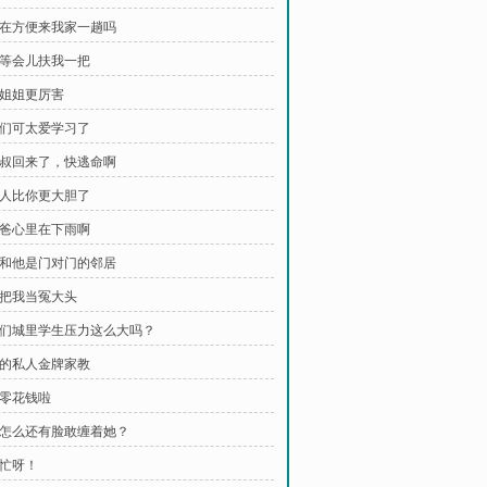
 现在方便来我家一趟吗
 你等会儿扶我一把
你姐姐更厉害
 他们可太爱学习了
 表叔回来了，快逃命啊
 没人比你更大胆了
 爸爸心里在下雨啊
 我和他是门对门的邻居
 你把我当冤大头
 你们城里学生压力这么大吗？
 她的私人金牌家教
发零花钱啦
 你怎么还有脸敢缠着她？
我忙呀！