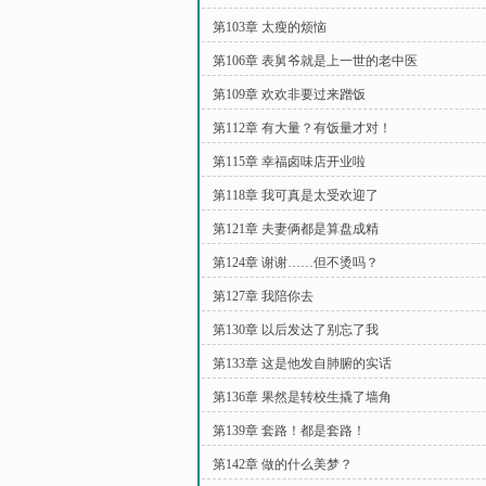
第103章 太瘦的烦恼
第106章 表舅爷就是上一世的老中医
第109章 欢欢非要过来蹭饭
第112章 有大量？有饭量才对！
第115章 幸福卤味店开业啦
第118章 我可真是太受欢迎了
第121章 夫妻俩都是算盘成精
第124章 谢谢……但不烫吗？
第127章 我陪你去
第130章 以后发达了别忘了我
第133章 这是他发自肺腑的实话
第136章 果然是转校生撬了墙角
第139章 套路！都是套路！
第142章 做的什么美梦？