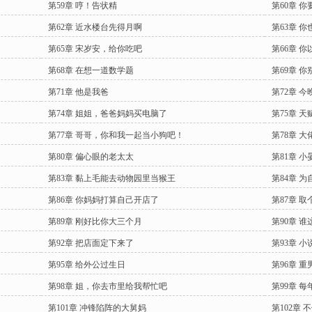
第59章 哼！告状精
第60章 
第62章 近水楼台先得月啊
第63章 
第65章 宋岁安，给你吃吧
第66章 
第68章 在想一道数学题
第69章 
第71章 他是我爸
第72章 
第74章 姐姐，爸爸妈妈买电脑了
第75章 
第77章 哥哥，你和我一起当小狗吧！
第78章 
第80章 偏心眼的老太太
第81章 
第83章 黏上毛能去动物园里当猴王
第84章 
第86章 你妈妈打算自己开店了
第87章 
第89章 刚好比你大三个月
第90章 
第92章 把店面定下来了
第93章 
第95章 给外公过生日
第96章 
第98章 姐，你去市里给我帮忙吧
第99章 
第101章 冲锋陷阵的大舅妈
第102章