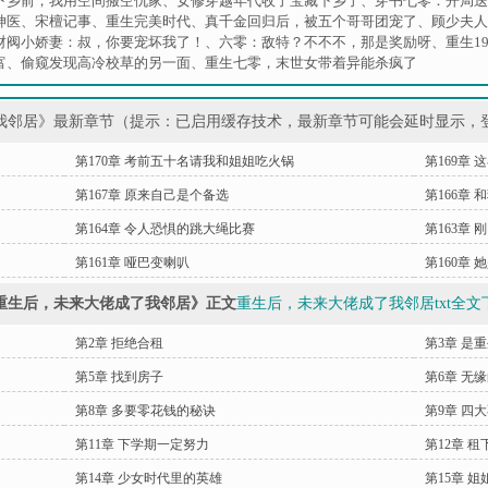
下乡前，我用空间搬空仇家
、
女修穿越年代收了宝藏下乡了
、
穿书七零：开局送
神医
、
宋檀记事
、
重生完美时代
、
真千金回归后，被五个哥哥团宠了
、
顾少夫人
财阀小娇妻：叔，你要宠坏我了！
、
六零：敌特？不不不，那是奖励呀
、
重生1
富
、
偷窥发现高冷校草的另一面
、
重生七零，末世女带着异能杀疯了
我邻居》最新章节（提示：已启用缓存技术，最新章节可能会延时显示，
第170章 考前五十名请我和姐姐吃火锅
第169章
第167章 原来自己是个备选
第166章
第164章 令人恐惧的跳大绳比赛
第163章 
第161章 哑巴变喇叭
第160章 
重生后，未来大佬成了我邻居》正文
重生后，未来大佬成了我邻居txt全文
第2章 拒绝合租
第3章 是
第5章 找到房子
第6章 无缘
第8章 多要零花钱的秘诀
第9章 四
第11章 下学期一定努力
第12章 租
第14章 少女时代里的英雄
第15章 