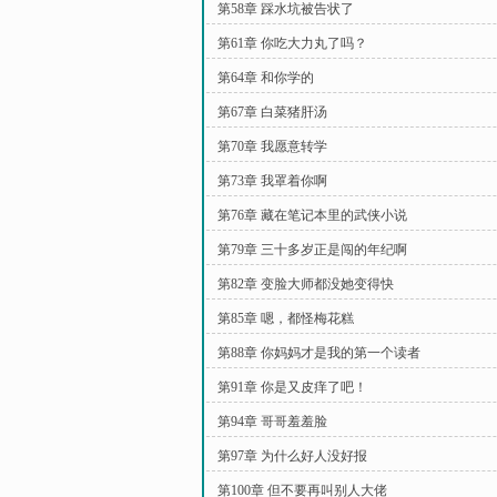
第58章 踩水坑被告状了
第61章 你吃大力丸了吗？
第64章 和你学的
第67章 白菜猪肝汤
第70章 我愿意转学
第73章 我罩着你啊
第76章 藏在笔记本里的武侠小说
第79章 三十多岁正是闯的年纪啊
第82章 变脸大师都没她变得快
第85章 嗯，都怪梅花糕
第88章 你妈妈才是我的第一个读者
第91章 你是又皮痒了吧！
第94章 哥哥羞羞脸
第97章 为什么好人没好报
第100章 但不要再叫别人大佬