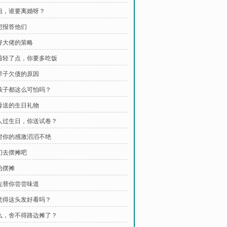
姐姐，谁要离婚呀？
我想报答他们
讨好大佬的策略
抱着轻了点，你要多吃饭
上辈子欠债的原因
大孩子都这么可怕吗？
父母送的生日礼物
别人过生日，你送试卷？
我对你的感激滔滔不绝
咱们去摆摊吧
始摆摊
我先替你尝尝味道
你觉得这头发好看吗？
怎么，舍不得路边摊了？