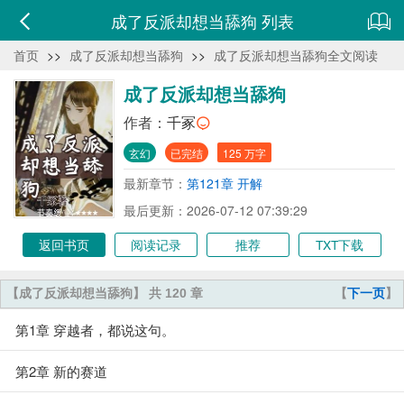
成了反派却想当舔狗 列表
首页
>>
成了反派却想当舔狗
>>
成了反派却想当舔狗全文阅读
成了反派却想当舔狗
作者：
千冢
玄幻
已完结
125 万字
最新章节：
第121章 开解
最后更新：2026-07-12 07:39:29
返回书页
阅读记录
推荐
TXT下载
【成了反派却想当舔狗】 共 120 章
【
下一页
】
第1章 穿越者，都说这句。
第2章 新的赛道