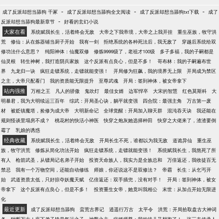
-
-
-
成了反派却想当舔狗 千冢
成了反派却想当舔狗全文阅读
成了反派却想当舔狗txt下载
成了
-
反派却想当舔狗最新章节
好看的玄幻小说
大家在看
系统赋我长生，活着终会无敌
大帝之下我帝境，大帝之上我开挂
重生巫族，牧守洪
荒
修仙：从在炼器铺当厨子开始
我有一剑
拒绝系统的各种死法后，我无敌了
穿越后系统给双
修功法什么意思？
纯阳神体：仙魔双修
修炼9999级了，老祖才100级
多子多福，我的子嗣都是
仙灵根
转生神树，我打造阴兵家族
这个反派有点良心，但是不多！
哥布林：我的子嗣遍布世
界
九龙归一诀
疯狂走镖系统，走镖就能变强！
开局修为狂飙，我的境界无上限
开局成为禁区
之主，大帝只配看门
我的资质能无限提升
至尊武魂
开局：签到神体，被女帝拿下
站内强推
万相之王
凡人的骄傲
鬼吹灯
最佳女婿
边军悍卒
大宋的智慧
红色莫斯科
大
明暴君，我为大明续运三百年
综武：开局圣心诀，躺平就变强
四合院：最强主角
万古第一废
材
被贬镇魔塔，捡修为成大帝
大明新命记
全球觉醒：开局加入聊天群
混沌吞天诀
我还能在
规则怪谈里塌房不成？
桃花村的快活小神医
快穿之炮灰她选择种田
快穿之大佬来了，渣渣要倒
霉了
乳娘的诱惑
经典收藏
系统赋我长生，活着终会无敌
开局长生不死，谁都以为我无敌
道诡异仙
重生巫
族，牧守洪荒
修炼从简化功法开始
疯狂走镖系统，走镖就能变强！
系统赋我长生，我熬死了所
有人
枪箭武圣，从镖局记名弟子开始
投资天命族人，我实力是全族总和
万倍返还，我收徒百无
禁忌
我有一个万物空间，还能自动修练
师娘，你还说这不是双修法？
帝霸
长生：从乞丐开
始
武道资质太低，只好掠夺妖魔天赋
亿倍返还：双手插兜，没有对手！
开局：签到神体，被女
帝拿下
这个反派有点良心，但是不多！
投资重生女帝，她竟叫我相公
末世：从加点开始无限进
化
最近更新
成了反派却想当舔狗
蛮荒古界记
逍遥行万古
太平令
洪荒：开局拾取盘古大神词