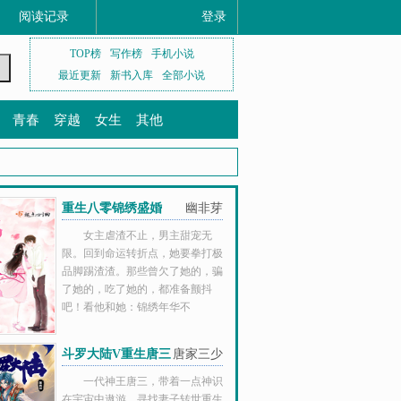
阅读记录
登录
TOP榜
写作榜
手机小说
最近更新
新书入库
全部小说
青春
穿越
女生
其他
重生八零锦绣盛婚
幽非芽
女主虐渣不止，男主甜宠无
限。回到命运转折点，她要拳打极
品脚踢渣渣。那些曾欠了她的，骗
了她的，吃了她的，都准备颤抖
吧！看他和她：锦绣年华不
斗罗大陆V重生唐三
唐家三少
一代神王唐三，带着一点神识
在宇宙中遨游，寻找妻子转世重生