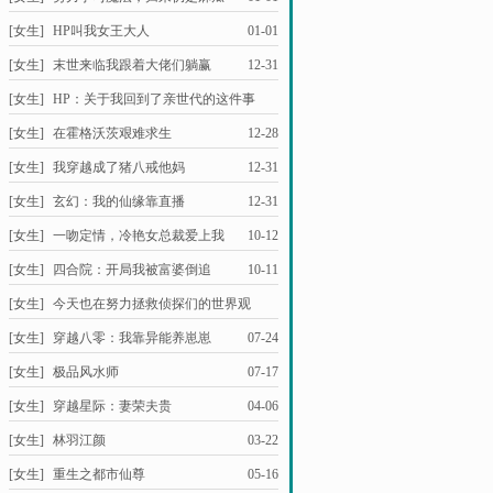
[女生]
HP叫我女王大人
01-01
[女生]
末世来临我跟着大佬们躺赢
12-31
[女生]
HP：关于我回到了亲世代的这件事
12-31
[女生]
在霍格沃茨艰难求生
12-28
[女生]
我穿越成了猪八戒他妈
12-31
[女生]
玄幻：我的仙缘靠直播
12-31
[女生]
一吻定情，冷艳女总裁爱上我
10-12
[女生]
四合院：开局我被富婆倒追
10-11
[女生]
今天也在努力拯救侦探们的世界观
12-31
[女生]
穿越八零：我靠异能养崽崽
07-24
[女生]
极品风水师
07-17
[女生]
穿越星际：妻荣夫贵
04-06
[女生]
林羽江颜
03-22
[女生]
重生之都市仙尊
05-16