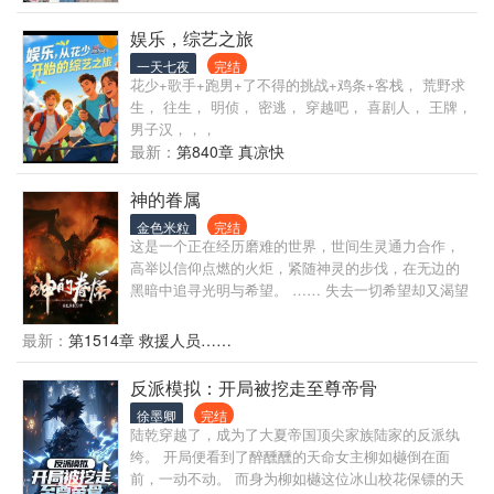
生产部组长质疑身份。 谁知这租来的男友神通广大，
摆平了一个又一个麻烦。 敢欺负我未婚妻，开了！ 敢
娱乐，综艺之旅
让我未婚妻加班，开了！ 敢对我未婚妻下药？全行业
一天七夜
完结
封杀，永不录用。 我的妻子我来宠！ 什么？你说我是
花少+歌手+跑男+了不得的挑战+鸡条+客栈， 荒野求
宠妻狂魔？老子认了！
生， 往生， 明侦， 密逃， 穿越吧， 喜剧人， 王牌，
男子汉，，，
最新：
第840章 真凉快
神的眷属
金色米粒
完结
这是一个正在经历磨难的世界，世间生灵通力合作，
高举以信仰点燃的火炬，紧随神灵的步伐，在无边的
黑暗中追寻光明与希望。 …… 失去一切希望却又渴望
着力量的少年，跪在碑前，绝望的祈求着神灵的垂
怜。 陌生的存在被吵醒，向他投下视线。 “好吵……
最新：
第1514章 救援人员……
想要力量……你愿意用什么来换？” …… 教室里，将
自己包成粽子的精灵，独自坐在角落里。 野蛮的矮人
反派模拟：开局被挖走至尊帝骨
少女，一边挥舞着手中的合金权杖，一边滔滔不绝的
徐墨卿
完结
向同桌说着什么。 面容精致，带着异族风情的少女，
陆乾穿越了，成为了大夏帝国顶尖家族陆家的反派纨
面对同桌的热情，只是紧紧的抿着嘴唇，略显局促的
绔。 开局便看到了醉醺醺的天命女主柳如樾倒在面
端坐在书桌前。 少年走进教室，眼中闪过一抹疑惑。
前，一动不动。 而身为柳如樾这位冰山校花保镖的天
“咦，我不是最后一个来的吗？” ……