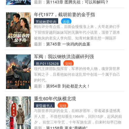
命主角却是不知踪迹。 等等，这个剧情... ...... ......
最新：
第1143章 图腾先祖：可以和解吗？
年代1977，截胡前妻的金手指
芳姐她爱吃肉
连载
刚出评分有点低，后面会慢慢涨上来，大哥老弟们手
下留情穿越到妹妹写的无脑年代小说里，顶替了原本
被炮灰的老实人李向阳。知青对象重生想一脚踹开
他，李向阳先一步把女主给踹了。强势索要借款，将
最新：
第745章 一块鸡肉的血案
原本安排给女主的金手指统统占为己有。一不小心，
把资本大小姐出身的女配也给祸祸了。
军阀：我以钢铁洪流碾碎列强
用户21152628
完结
现代王牌部队指挥官，军界的传奇人物，魂穿异世界
军阀之子，且看他如何在这乱世中创造一个属于自己
的时代。
最新：
第954章 到处都是大火！
重生60年代纵横北境
黄昏藏书人
完结
与新世界同岁的金戈，在85岁那年，带着诸多遗憾离
开人世， 不曾想却重生1964年，回到15岁，起风的前
夕， 前世三年学艺，十年军旅生涯，归来时却早已物
是人非， 在那个起风的年代，师傅一家相继离世， 为
最新：
第1158章 更名“鹿栖岭”