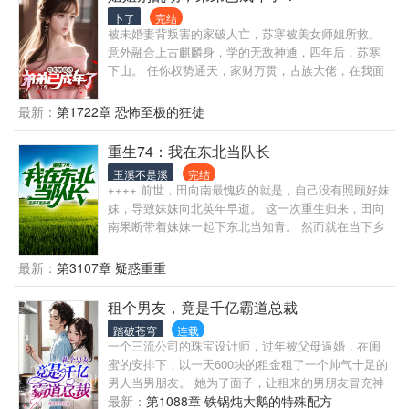
卜了
完结
被未婚妻背叛害的家破人亡，苏寒被美女师姐所救。
意外融合上古麒麟身，学的无敌神通，四年后，苏寒
下山。 任你权势通天，家财万贯，古族大佬，在我面
前皆是蝼蚁。 苏寒一路横扫，喝最烈的酒，泡最美的
妞，成就风流人生！ 苏寒将校花挡在身后：“师姐，请
最新：
第1722章 恐怖至极的狂徒
听我解释，我真没有乱来！”
重生74：我在东北当队长
玉溪不是溪
完结
++++ 前世，田向南最愧疚的就是，自己没有照顾好妹
妹，导致妹妹向北英年早逝。 这一次重生归来，田向
南果断带着妹妹一起下东北当知青。 然而就在当下乡
的路上，他却偶然间在一个山洞里得到了巫由传承。
去打猎，我有自制的神奇巫水，不但能养殖，各种猎
最新：
第3107章 疑惑重重
物自己送上门。 缺钱了，培育各种药材回购给供销
社，换钱换粮换百货...... 村里的极品人渣想要找麻
租个男友，竟是千亿霸道总裁
烦......？ 来来来！让你们见识一下MMA联盟荣誉会员
踏破苍穹
连载
的含金量........！
一个三流公司的珠宝设计师，过年被父母逼婚，在闺
蜜的安排下，以一天600块的租金租了一个帅气十足的
男人当男朋友。 她为了面子，让租来的男朋友冒充神
龙集团的程序员，没想到一进小区，就被神龙集团的
最新：
第1088章 铁锅炖大鹅的特殊配方