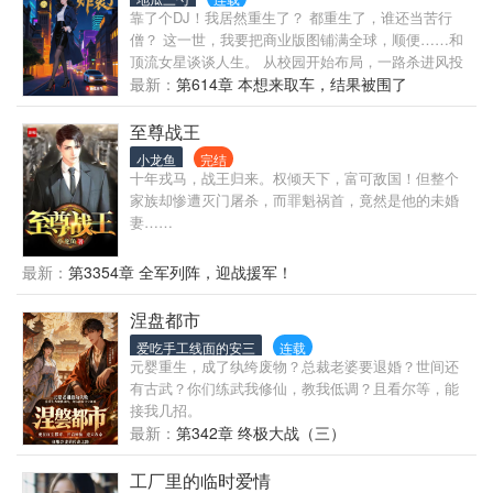
靠了个DJ！我居然重生了？ 都重生了，谁还当苦行
僧？ 这一世，我要把商业版图铺满全球，顺便……和
顶流女星谈谈人生。 从校园开始布局，一路杀进风投
圈，迅速崛起成为行业点金手。 转身搅动文娱风云，
最新：
第614章 本想来取车，结果被围了
打造现象级IP，签顶流、制爆款，娱乐圈半壁江山皆
他麾下。 更以超越十年的眼光突入科技领域，超级AI
至尊战王
实验室、无人驾驶、新能源……硬核科技全面突围。
小龙鱼
完结
一步步构建商业帝国；甚至搅动足球江湖，玩转欧洲
十年戎马，战王归来。权倾天下，富可敌国！但整个
豪门俱乐部。 多年后，福布斯封面上的他笑容慵懒，
家族却惨遭灭门屠杀，而罪魁祸首，竟然是他的未婚
身后是数家世界级企业。 “叶总，您成功的秘诀是什
妻……
么？” 他抿一口红酒，眼神掠过台下诸多熟悉的面孔，
轻笑。 “我只不过比世界……快了一步。”
最新：
第3354章 全军列阵，迎战援军！
涅盘都市
爱吃手工线面的安三
连载
元婴重生，成了纨绔废物？总裁老婆要退婚？世间还
有古武？你们练武我修仙，教我低调？且看尔等，能
接我几招。
最新：
第342章 终极大战（三）
工厂里的临时爱情