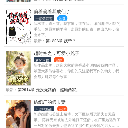
寻找从火车站捡到的妹妹和师门长辈，金戈复员， 江
湖漂泊三十年却杳无音讯，心灰意冷， 这一世， 金戈
偷着偷着我成仙了
决定走一条不一样的道路， 带着一群没有血缘关系的
一颗紫洋葱
连载
弟弟妹妹，返回东北老家， 从征服长白山开始， 狩
我求道，道不答。我窃道，道在我。 看我用最刁钻的
猎，赶山，采参，寻宝，越境大毛，纵横北境 自此，
手艺，薅最富的羊毛，走最野的仙路，偷出风格，偷
开启了一段传奇人生。
出水平。
最新：
第1226章 妖帝？
超时空之，可爱小兕子
蒋的不错
完结
新作品出炉，欢迎大家前往番茄小说阅读我的作品，
希望大家能够喜欢，你们的关注是我写作的动力，我
会努力讲好每个故事！
最新：
第2914章 走投无路的，赵顾两家。
纺织厂的假夫妻
只爱吃板面
完结
陈静婚后老公迷上赌博，欠下巨款后玩消失杳无音
讯。 陈静无奈被迫去外地打工还债，在厂里她遇到了
一对对的假夫妻，也遇到了那个疼她爱她的男人……