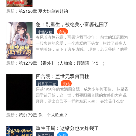
最新：
第2126章 夏大姐单独赴约
急！刚重生，被绝美小富婆包围了
小能软糖
完结
春风若有怜花意，可否许我再少年！ 前世的江辰因为
一段失败的恋爱，一个糟糕的下头女，错过了很多人
生的美好，留下了诸多遗憾。 现在，老天爷给了他重
来一次的机会。 这一世，江辰一定要一直谈甜甜的恋
爱！ 食堂打饭的单纯少女？骗她到手！ 借酒消愁的高
最新：
第1279章 【番外】（人物篇：顾清瑶「45」）
冷御姐？跟她回家！ 而当单纯少女拿出黑卡； 高冷御
姐开着劳斯莱斯，化身高冷女总裁； 江辰这才发现
四合院：盖世无双何雨柱
—— 完蛋！ 只单纯想谈个恋爱的我，被富婆包围了！
我是王三金
完结
穿越1950年的禽满四合院，成为少年何雨柱。 从聚香
园学徒开始，这一世，我要跟四合院的禽兽们大声说
拜拜，活出自己不一样的精彩人生！ 秦淮茹什么货
色，我舔她？ 易中海要我养老？想都别想！ 棒梗、贾
张氏、聋老太太？都什么货色……
最新：
第3179章 你一个人吃鱼？
重生开局：这缘分也太炸裂了
地瓜三勺
连载