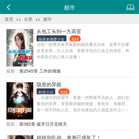
都市
首页
>>
分类
>>
都市
从包工头到一方高官
陈茶老酒爱少女
完结
当初一怒离开收养家庭的杨辰重生归来，发誓不仅要
改变未来，出人头地，更要寻找自己真正的身世，将
伤害自己的人推入深渊！
最新：
第2545章 工作的艰难
隐形的异能
时空小川
完结
，在城市的喧嚣中，有着一些简单平凡的人，他们在
繁杂的世界，享受着异能的便捷，有快乐，有痛苦，
有一些不同的人生，也许你身边的人就是其中之一～
最新：
第382章 破开日月见晴天
姐姐别乱动，弟弟已成年了！