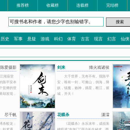
推荐榜
收藏榜
连载榜
完结榜
历史
军事
悬疑
游戏
科幻
体育
古言
现言
幻言
仙侠
小陈爱摄影
剑来
烽火戏诸侯
数江湖庙堂
大千世界，无奇不有。我陈平
的陈平安本
安，唯有一剑，可搬山，倒海，降
个贫瘠的世
妖，镇魔，敕神，摘星，断江，摧
果却发现，
城，开天！
尽千帆
花蝶杀
潇瀮
搏杀蛟龙；
《花蝶杀》永乐末年，成祖朱
；剑术通
棣暗遣“血煞门”寻访长生秘术。西