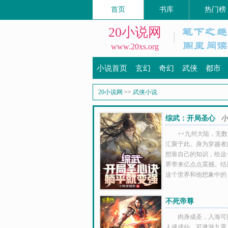
首页
书库
热门榜
20小说网
www.20xs.org
小说首页
玄幻
奇幻
武侠
都市
20小说网
>>
武侠小说
综武：开局圣心
诀，躺平就变强
++九州大陆，无
汇聚于此。身为穿越者
想靠自己的知识，给这
界带来亿点点震撼。结
这个世界和他想象中的
不死帝尊
肉身成圣，入海可
人魂成仙，可遨游九霄