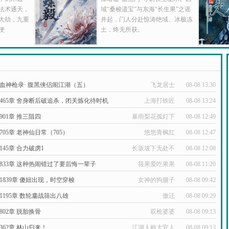
法术通天，
域“桑梭遗宝”与东海“长生果”之谣
大劫，九重
并起，门人分赴惊涛绝域、冰极冻
便
土，终无所获。
血神枪录· 腹黑侠侣闹江湖（五）
飞龙居士
08-08 13:30
465章 舍身断后破追杀，闭关炼化待时机
上海打铁匠
08-08 13:24
901章 推三阻四
暴雨梨花孤灯下
08-08 12:49
705章 老神仙日常（705）
悠悠青枫红
08-08 12:47
145章 合力破虏1
长坂坡下无处不
08-08 12:08
在的风
833章 这种热闹错过了要后悔一辈子
筱果爱吃果果
08-08 11:20
1839章 傻妞出现，时空穿梭
女神的狗腿子
08-08 09:42
1195章 数轮鏖战筛出八雄
傲迁
08-08 09:29
802章 脱胎换骨
双枪婆婆
08-08 09:13
362章 林山归来！
江湖人称大官人
08-08 09:13