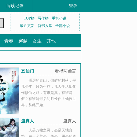
阅读记录
登录
TOP榜
写作榜
手机小说
最近更新
新书入库
全部小说
青春
穿越
女生
其他
五仙门
看得两叁言
遥远的青山，偏僻的村落，平
凡少年，只为生存，凡人生活却化
作修仙之路，有谁是真，有谁是
假？有谁能最后明月长伴！仙侠世
界，从此开始。
蛊真人
蛊真人
人是万物之灵，蛊是天地真
精。在一个养蛊、炼蛊、用蛊的奇