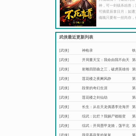
神，可一剑镇杀凶兽；
可摘星辰拿日月；如遭
魂魄只要有一丝尚存，
武侠最近更新列表
[武侠]
神枪录
铁
[武侠]
开局董天宝：我命由我不由天
第
[武侠]
射雕四部曲之三，破虏英雄传
第
[武侠]
莲花楼之夜阑风静
第
[武侠]
段誉的奇幻生涯
第
[武侠]
莲花楼之剑仙劫
第
[武侠]
长生：从在天龙偶遇李沧海开
第
始
[武侠]
综武：比烂？我躺尸都能变
第
强！
[武侠]
综武：开局墨甲龙骑，荡平北
第
凉
[武侠]
我是慕容复的舅舅
第