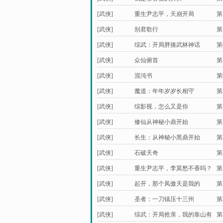
[武侠]
重生尹志平，天崩开局
第
[武侠]
别君歌行
第
[武侠]
综武：开局胖揍武林神话
第
[武侠]
众仙俯首
第
[武侠]
混沌书
第
[武侠]
魔道：年年岁岁长相守
第
[武侠]
综影视，怎么又是你
第
[武侠]
修仙从神秘小鼎开始
第
[武侠]
长生：从神秘小黑鼎开始
第
[武侠]
石破天奇
第
[武侠]
重生尹志平，李莫愁不香吗？
第
[武侠]
起开，那个凤傲天是我的
第
[武侠]
圣者：一刀镇压十三州
第
[武侠]
综武：开局抢亲，我的靠山有
第