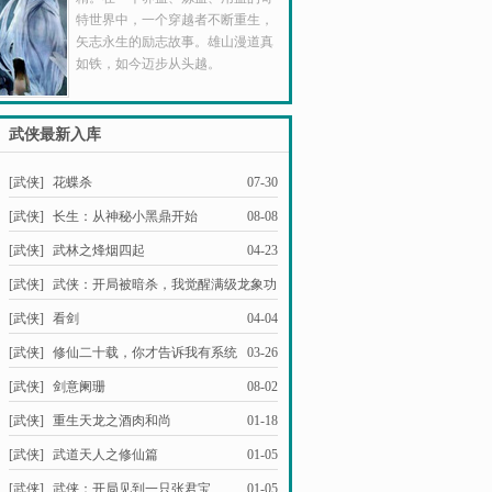
特世界中，一个穿越者不断重生，
矢志永生的励志故事。雄山漫道真
如铁，如今迈步从头越。
武侠最新入库
[武侠]
花蝶杀
07-30
[武侠]
长生：从神秘小黑鼎开始
08-08
[武侠]
武林之烽烟四起
04-23
[武侠]
武侠：开局被暗杀，我觉醒满级龙象功
03-04
[武侠]
看剑
04-04
[武侠]
修仙二十载，你才告诉我有系统
03-26
[武侠]
剑意阑珊
08-02
[武侠]
重生天龙之酒肉和尚
01-18
[武侠]
武道天人之修仙篇
01-05
[武侠]
武侠：开局见到一只张君宝
01-05