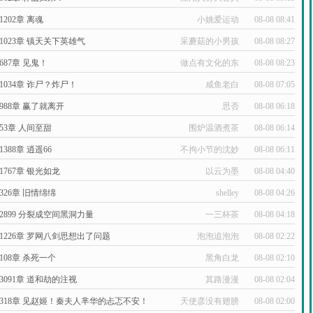
1202章 离魂
小姚爱运动
08-08 08:41
1023章 镇天关下英雄气
采蘑菇的小男孩
08-08 08:27
687章 见鬼！
做点有文化的东
08-08 08:23
西
1034章 诈尸？炸尸！
咸鱼老白
08-08 07:05
988章 赢了就离开
思否
08-08 06:18
53章 人间至甜
围炉温酒煮茶
08-08 06:14
1388章 逍遥66
不拘小节的沈妙
08-08 06:11
1767章 银光如龙
以云为墨
08-08 04:40
326章 旧情绵绵
shelley
08-08 04:26
2899 分裂成空间黑洞力量
一三杯茶
08-08 04:18
1226章 罗网八剑思想出了问题
泡泡追泡泡
08-08 02:22
108章 杀死一个
黑角白龙
08-08 02:10
3091章 道和劫的注视
其路漫漫
08-08 02:04
318章 见赵姬！秦夫人芈华的忐忑不安！
天使彦没有翅膀
08-08 02:00