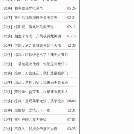
[武侠]
我在修仙界抢灵气
05-26
[武侠]
重生后我靠演技坐拥满堂夫
02-24
[武侠]
综影视：看戏吃瓜救天道
02-12
[武侠]
胎生宋青书，开局获得龙神功
01-15
[武侠]
港综：从九龙城寨开始当大佬
12-30
[武侠]
综武：吃软饭怎么了？我夫人邀月
01-11
[武侠]
一掌拍死次代种，你管这叫衰仔？
03-27
[武侠]
综武：万倍返还，我打造最强宗门
01-04
[武侠]
综武：逆世刀皇，我未婚妻是黄蓉
01-14
[武侠]
萧峰重生贾宝玉，红楼迎来真男人
12-25
[武侠]
综武：开局墨甲龙骑，荡平北凉
08-08
[武侠]
综影视：爱情八十一难
12-31
[武侠]
重生神雕之魔刀奇缘
07-01
[武侠]
不良人：我携女帝复兴大唐
03-25